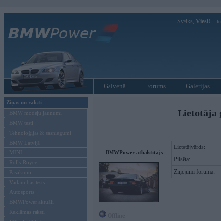
Sveiks,
Viesi!
Ie
Galvenā
Forums
Galerijas
Ziņas un raksti
Lietotāja 
BMW modeļu jaunumi
BMW testi
Tehnoloģijas & sasniegumi
BMW Latvijā
Lietotājvārds:
MINI
BMWPower atbalstītājs
Pilsēta:
Rolls-Royce
Ziņojumi forumā:
Pasākumi
Vadāmības tests
Autosports
BMWPower aktuāli
Reklāmas raksti
Offline