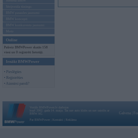
Mēneša BMW
Sērijveida tūnings
BMW pasaules jaunumi
BMW koncepti
BMW konkurentu jaunumi
Moto
Online
Pašreiz BMWPower skatās 158
viesi un 0 reģistrēti lietotāji.
Ienākt BMWPower
• Pieslēgties
• Reģistrēties
• Aizmirsi paroli?
Vortāls BMWPower.lv darbojas
kopš 2002. gada 14. maija. Tas nav auto klubs un nav saistīts ar
Galvena
|
Fo
BMW AG.
Par BMWPower
|
Kontakti
|
Reklāma