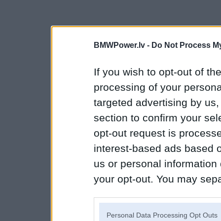
BMWPower.lv -
Do Not Process My
If you wish to opt-out of the
processing of your personal
targeted advertising by us
section to confirm your sel
opt-out request is proces
interest-based ads based o
us or personal information d
your opt-out. You may separ
disclosure of your personal
IAB’s list of downstream pa
Personal Data Processing Opt Outs