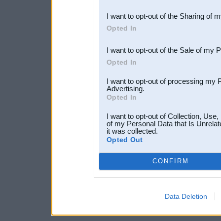
also be disclosed by us to 
I want to opt-out of the Sharing of 
Downstream Participants
th
Opted In
third parties.
I want to opt-out of the Sale of my 
Opted In
I want to opt-out of processing my 
Advertising.
Opted In
I want to opt-out of Collection, Use
of my Personal Data that Is Unrelat
it was collected.
Opted Out
CONFIRM
Data Deletion