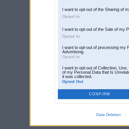
also be disclosed by us to 
I want to opt-out of the Sharing of 
Downstream Participants
th
Opted In
third parties.
I want to opt-out of the Sale of my 
Opted In
I want to opt-out of processing my 
Advertising.
Opted In
I want to opt-out of Collection, Use
of my Personal Data that Is Unrelat
it was collected.
Opted Out
CONFIRM
Data Deletion