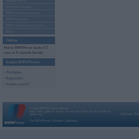
Mēneša BMW
Sērijveida tūnings
BMW pasaules jaunumi
BMW koncepti
BMW konkurentu jaunumi
Moto
Online
Pašreiz BMWPower skatās 172
viesi un 8 reģistrēti lietotāji.
Ienākt BMWPower
• Pieslēgties
• Reģistrēties
• Aizmirsi paroli?
Vortāls BMWPower.lv darbojas
kopš 2002. gada 14. maija. Tas nav auto klubs un nav saistīts ar
Galvena
|
Fo
BMW AG.
Par BMWPower
|
Kontakti
|
Reklāma