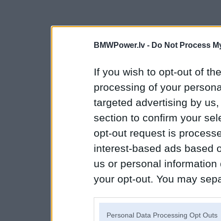
BMWPower.lv -
Do Not Process My
If you wish to opt-out of the
processing of your personal
targeted advertising by us
section to confirm your sel
opt-out request is proces
interest-based ads based o
us or personal information d
your opt-out. You may separ
disclosure of your personal
IAB’s list of downstream pa
Personal Data Processing Opt Outs