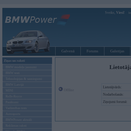
Sveiks,
Viesi!
Ie
Galvenā
Forums
Galerijas
Ziņas un raksti
Lietotāj
BMW modeļu jaunumi
BMW testi
Tehnoloģijas & sasniegumi
BMW Latvijā
Lietotājvārds:
Offline
MINI
Nodarbošanās:
Rolls-Royce
Ziņojumi forumā:
Pasākumi
Vadāmības tests
Autosports
BMWPower aktuāli
Reklāmas raksti