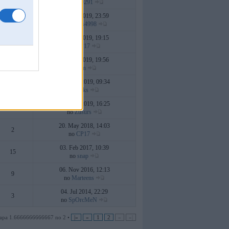
no
sys9291
20. Sep 2019, 23:59
38
no
ilmars4998
08. Sep 2019, 19:15
2
no
CP17
30. Jun 2019, 19:56
6
no
sn
31. May 2019, 09:34
20
no
dsks
06. May 2019, 16:25
12
no
Zusurs
20. May 2018, 14:03
2
no
CP17
03. Feb 2017, 10:39
15
no
snap
06. Nov 2016, 12:13
9
no
Marteens
04. Jul 2014, 22:29
3
no
SpOrcMeN
Lapa 1.6666666666667 no 2 •
|«
«
1
2
»
»|