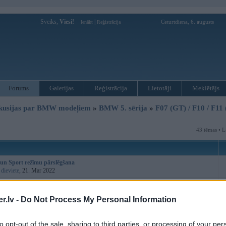
Sveiks,
Viesi!
|
Ceturtdiena, 6. augusts
Ienākt
Reģistrācija
Forums
Galerijas
Reģistrācija
Lietotāji
Meklētājs
kusijas par BMW modeļiem
»
BMW 5. sērija
»
F07 (GT) / F10 / F11
43 tēmas • 
un Sport režīmu pārslēgšana
:
dieviete
, 21. Mar 2022
e moderatly
:
dieviete
, 18. Mar 2022
.lv -
Do Not Process My Personal Information
0-12k budžetu?
(
1
2
3
...
5
)
:
mintmuffin
, 30. Jun 2020
to opt-out of the sale, sharing to third parties, or processing of your per