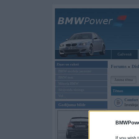
Galvenā
Ziņas un raksti
Forums
»
Dis
BMW modeļu jaunumi
BMW testi
Jauna tēma
Mēneša BMW
Sērijveida tūnings
Tēmas
Vel...
Comfort 
Gadījuma bilde
Izveidoja
F10 Driv
Izveidoja
BMWPower
F10 ar 1
Izveidoja
If you wish 