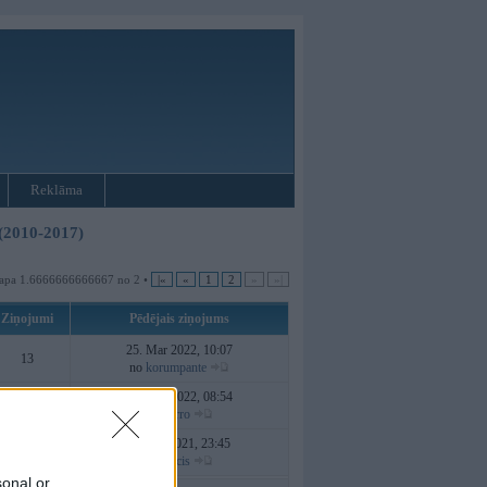
Reklāma
 (2010-2017)
Lapa 1.6666666666667 no 2 •
|«
«
1
2
»
»|
Ziņojumi
Pēdējais ziņojums
25. Mar 2022, 10:07
13
no
korumpante
18. Mar 2022, 08:54
4
no
karro
30. Jan 2021, 23:45
94
no
Locis
sonal or