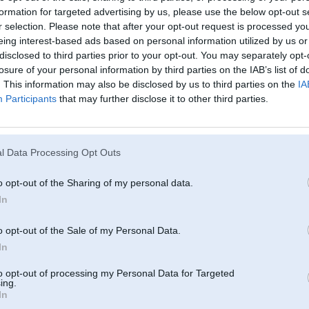
oft close' uzstādīšana
formation for targeted advertising by us, please use the below opt-out s
:
GB12
, 21. Jan 2021
r selection. Please note that after your opt-out request is processed y
silde?
eing interest-based ads based on personal information utilized by us or
:
Igors06
, 06. Nov 2016
disclosed to third parties prior to your opt-out. You may separately opt-
uksts vibrē un zili dūmi
losure of your personal information by third parties on the IAB’s list of
:
Archyb78
, 05. Oct 2020
. This information may also be disclosed by us to third parties on the
IA
tikla maiņa
Participants
that may further disclose it to other third parties.
:
Apis
, 07. Aug 2020
as priekšējos lukturos
:
MagnusG
, 17. Jun 2020
l Data Processing Opt Outs
žnieka vāka lampiņa deg
:
robis65
, 20. Jan 2020
o opt-out of the Sharing of my personal data.
displejs nestrādā
:
GB12
, 07. May 2020
In
daylight fault
:
daz_doo
, 28. Jan 2020
o opt-out of the Sale of my Personal Data.
op atspējot pēc noklusējuma
(
1
2
3
4
)
In
:
arted0
, 25. Jan 2019
2.0 dizel 2011
to opt-out of processing my Personal Data for Targeted
ing.
:
pilots1
, 18. Nov 2019
In
rbojas Bluetooth un AUX
(
1
2
)