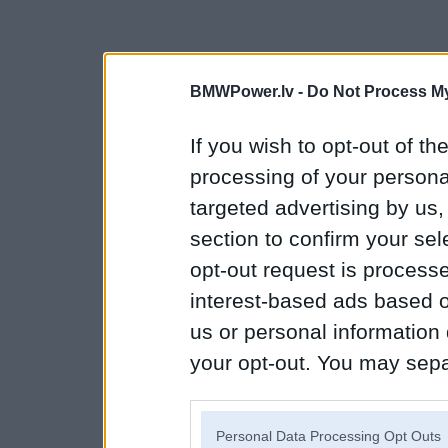
BMWPower.lv -
Do Not Process My
If you wish to opt-out of the
processing of your personal
targeted advertising by us
section to confirm your sel
opt-out request is proces
interest-based ads based o
us or personal information d
your opt-out. You may separ
disclosure of your personal
IAB’s list of downstream pa
Personal Data Processing Opt Outs