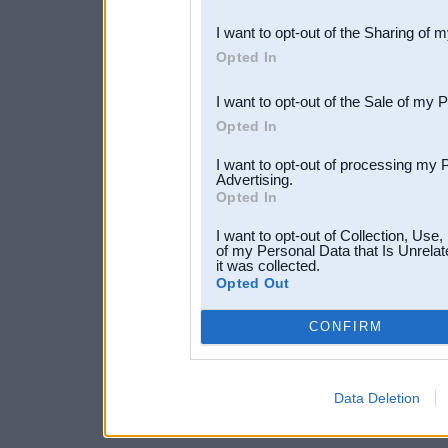
also be disclosed by us to 
I want to opt-out of the Sharing of 
Downstream Participants
th
Opted In
third parties.
I want to opt-out of the Sale of my 
Opted In
I want to opt-out of processing my 
Advertising.
Opted In
I want to opt-out of Collection, Use
of my Personal Data that Is Unrelat
it was collected.
Opted Out
CONFIRM
Data Deletion