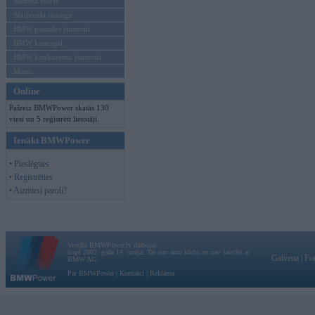
Mēneša BMW
Sērijveida tūnings
BMW pasaules jaunumi
BMW koncepti
BMW konkurentu jaunumi
Moto
Online
Pašreiz BMWPower skatās 130
viesi un 5 reģistrēti lietotāji.
Ienākt BMWPower
• Pieslēgties
• Reģistrēties
• Aizmirsi paroli?
Vortāls BMWPower.lv darbojas
kopš 2002. gada 14. maija. Tas nav auto klubs un nav saistīts ar
Galvena
|
Fo
BMW AG.
Par BMWPower
|
Kontakti
|
Reklāma