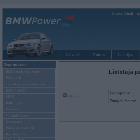
Sveiks,
Viesi!
Ie
Galvenā
Forums
Galerijas
Ziņas un raksti
Lietotāja pr
BMW modeļu jaunumi
BMW testi
Tehnoloģijas & sasniegumi
BMW Latvijā
Lietotājvārds:
Offline
MINI
Ziņojumi forumā:
Rolls-Royce
Pasākumi
Vadāmības tests
Autosports
BMWPower aktuāli
Reklāmas raksti