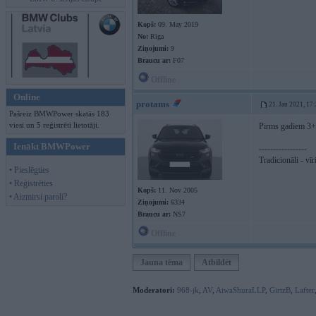
Kopš:
09. May 2019
No:
Rīga
Ziņojumi:
9
Braucu ar:
F07
Offline
Online
protams
21. Jan 2021, 17
Pašreiz BMWPower skatās 183
viesi un 5 reģistrēti lietotāji.
Pirms gadiem 3+ 
Ienākt BMWPower
-----------------
Tradicionāli - vīr
• Pieslēgties
• Reģistrēties
Kopš:
11. Nov 2005
• Aizmirsi paroli?
Ziņojumi:
6334
Braucu ar:
NS7
Offline
Jauna tēma
Atbildēt
Moderatori:
968-jk
,
AV
,
AiwaShuraLLP
,
GirtzB
,
Lafter