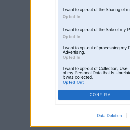
also be disclosed by us to 
I want to opt-out of the Sharing of 
Downstream Participants
th
Opted In
third parties.
I want to opt-out of the Sale of my 
Opted In
I want to opt-out of processing my 
Advertising.
Opted In
I want to opt-out of Collection, Use
of my Personal Data that Is Unrelat
it was collected.
Opted Out
CONFIRM
Data Deletion