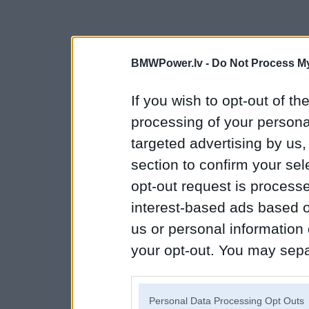
BMWPower.lv -
Do Not Process My
If you wish to opt-out of the
processing of your personal
targeted advertising by us
section to confirm your sel
opt-out request is proces
interest-based ads based o
us or personal information d
your opt-out. You may separ
disclosure of your personal
IAB’s list of downstream pa
Personal Data Processing Opt Outs