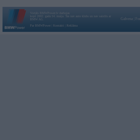
Vortāls BMWPower.lv darbojas
kopš 2002. gada 14. maija. Tas nav auto klubs un nav saistīts ar
Galvena
|
Fo
BMW AG.
Par BMWPower
|
Kontakti
|
Reklāma