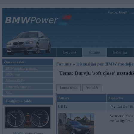
Sveiks,
Viesi!
Ie
Galvenā
Forums
Galerijas
Ziņas un raksti
Forums
»
Diskusijas par BMW modeļi
BMW modeļu jaunumi
Tēma: Durvju 'soft close' uzstādī
BMW testi
Mēneša BMW
Sērijveida tūnings
Jauna tēma
Atbildēt
Vel...
Autors
Ziņojums
Gadījuma bilde
GB12
21. Jan 2021, 10
Sveiciens! Kāds 
ciet kā žigulim...
BMW 6. sērijas Coupe