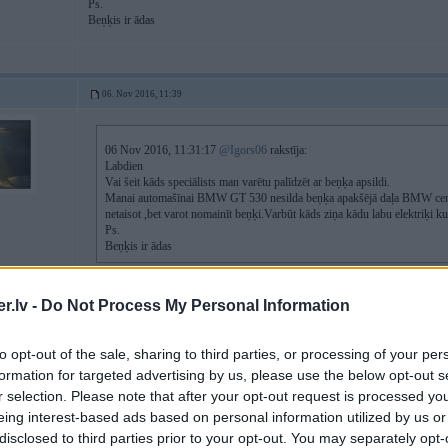
Ps.
Beņķis ir ādas
06. Nov 2016, 11:39
06 Nov 2016, 11:31:17
@Igors06
rakstīja:
Labdien
Vai šeit kāds speciālists man varētu palīdzēt ar beņķa apsildi.
Manai automašīnai BMW GT 530 nesilda beņķa apakšējā daļa BMW centrā t
netaisot ,bet varot nomainīt beņķi.Varbūt kāds ziņa kādu labu elektriķi k
Ps.
Beņķis ir ādas
Ja beigts sildelements, tad es pirktu jaunu pasu sildelementu un ar to rokas b
.lv -
Do Not Process My Personal Information
to opt-out of the sale, sharing to third parties, or processing of your per
06. Nov 2016, 11:52
formation for targeted advertising by us, please use the below opt-out s
r selection. Please note that after your opt-out request is processed y
Tā man teica BMW centrā ka beikts sildelements un ka viņš pats nemainās be
6
eing interest-based ads based on personal information utilized by us or
Varbūt kāds labs elektriķis var uzņemties un šo sēdekli sataisīt.
disclosed to third parties prior to your opt-out. You may separately opt-