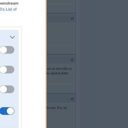
 downstream
B’s List of
#4
#5
s nāca virsū uz sēžamās daļas parolona un atsevišķi uz
ī jauno audumu bez problēmām uzvilku atpakaļ abām
#6
bet realoem u.c. nevarēju atrast kodu tam. Kur tas