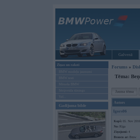
Galvenā
Ziņas un raksti
Forums
»
Dis
BMW modeļu jaunumi
Tēma: Beņ
BMW testi
Mēneša BMW
Sērijveida tūnings
Jauna tēma
Vel...
Autors
Gadījuma bilde
Igors06
Kopš:
05. Nov 201
No:
Rīga
Ziņojumi:
4
Braucu ar:
Bmw