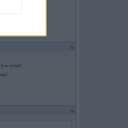
#7
ik tas sarežģīti?
tālāk?
#8