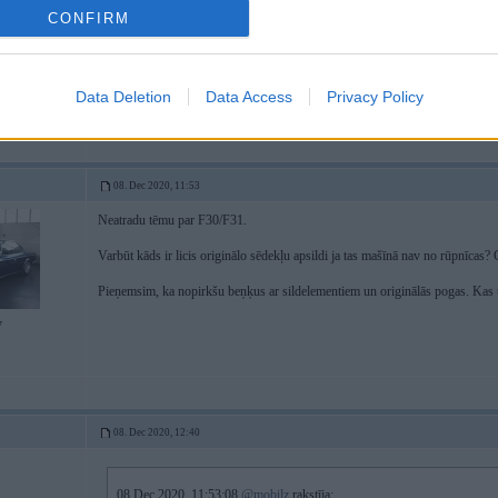
CONFIRM
Data Deletion
Data Access
Privacy Policy
08. Dec 2020, 11:53
Neatradu tēmu par F30/F31.
Varbūt kāds ir licis originālo sēdekļu apsildi ja tas mašīnā nav no rūpnīcas? C
Pieņemsim, ka nopirkšu beņķus ar sildelementiem un originālās pogas. Kas 
7
08. Dec 2020, 12:40
08 Dec 2020, 11:53:08
@mobilz
rakstīja: