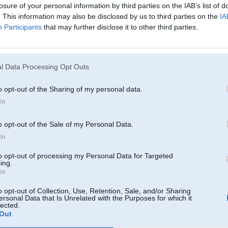
losure of your personal information by third parties on the IAB’s list of
. This information may also be disclosed by us to third parties on the
IA
Participants
that may further disclose it to other third parties.
22. Nov 2016, 20:27
Izdevās atrisināt problēmu?
l Data Processing Opt Outs
o opt-out of the Sharing of my personal data.
In
22. Nov 2016, 20:35
Pāris dienas atpakaļ izjaucu vag grupas benķi ar apsildi,tas apsildes element
o opt-out of the Sale of my Personal Data.
atzveltnes paralona,viss bija viegli pielīmēts,noņēmu bez problēmām un ar
In
daļām. Varbūt ar bmw ir sarežģītāk.
to opt-out of processing my Personal Data for Targeted
ing.
In
22. Nov 2016, 21:05
o opt-out of Collection, Use, Retention, Sale, and/or Sharing
Man uz X3 FL tas pats, šofera puse nesilda. Kļūda ir sēdekļa Temp sensors, 
ersonal Data that Is Unrelated with the Purposes for which it
sensors atrodas??
lected.
Out