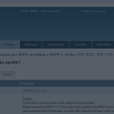
Sveiks,
Viesi!
|
Sestdiena, 8. augusts
Ienākt
Reģistrācija
Forums
Galerijas
Reģistrācija
Lietotāji
Meklētājs
kusijas par BMW modeļiem
»
BMW 5. sērija
»
F07 (GT) / F10 / F11
ķa apsilde?
Atbildēt
Ziņojums
06. Nov 2016, 11:31
Labdien
6
Vai šeit kāds speciālists man varētu palīdzēt ar beņķa apsildi.
Manai automašīnai BMW GT 530 nesilda beņķa apakšējā daļa BMW centrā teica,
varot nomainīt beņķi.Varbūt kāds ziņa kādu labu elektriķi kurš man varētu pa