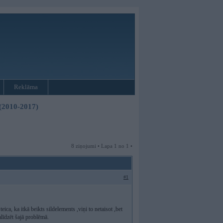
Reklāma
 (2010-2017)
8 ziņojumi • Lapa 1 no 1 •
#1
 ka itkā beikts sildelements ,viņi to netaisot ,bet
līdzēt šajā problēmā.