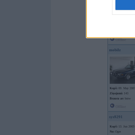
Kopš:
12. Aug 2013
No:
Strenči
Ziņojumi:
358
Braucu ar:
Offline
mobilz
Kopš:
09. May 200
Ziņojumi:
143
Braucu ar:
bmw
Offline
sys9291
Kopš:
13. Jun 2003
No:
Ogre