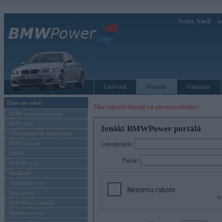
Sveiks,
Viesi!
Ie
Galvenā
Forums
Galerijas
Ziņas un raksti
Tikai reģistrēti lietotāji var pievienot atbildes!
BMW modeļu jaunumi
BMW testi
Ienākt BMWPower portālā
Tehnoloģijas & sasniegumi
BMW Latvijā
Lietotājvārds:
MINI
Parole:
Rolls-Royce
Pasākumi
Vadāmības tests
Autosports
BMWPower aktuāli
Reklāmas raksti