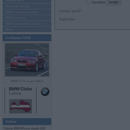
Mēneša BMW
Atcerēties
Sērijveida tūnings
Aizmirsi paroli?
BMW pasaules jaunumi
BMW koncepti
Reģistrēties
BMW konkurentu jaunumi
Moto
Gadījuma bilde
BMW 135i coupe (E82)
Online
Pašreiz BMWPower skatās 149