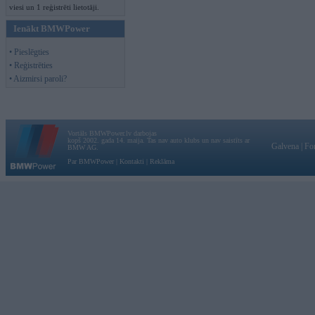
viesi un 1 reģistrēti lietotāji.
Ienākt BMWPower
• Pieslēgties
• Reģistrēties
• Aizmirsi paroli?
Vortāls BMWPower.lv darbojas
kopš 2002. gada 14. maija. Tas nav auto klubs un nav saistīts ar
Galvena
|
Fo
BMW AG.
Par BMWPower
|
Kontakti
|
Reklāma