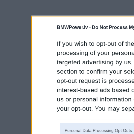
BMWPower.lv -
Do Not Process My
If you wish to opt-out of the
processing of your personal
targeted advertising by us
section to confirm your sel
opt-out request is proces
interest-based ads based o
us or personal information d
your opt-out. You may separ
disclosure of your personal
IAB’s list of downstream pa
Personal Data Processing Opt Outs