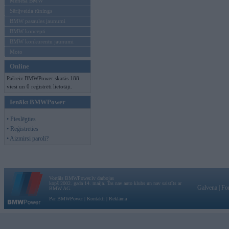
Mēneša BMW
Sērijveida tūnings
BMW pasaules jaunumi
BMW koncepti
BMW konkurentu jaunumi
Moto
Online
Pašreiz BMWPower skatās 188
viesi un 0 reģistrēti lietotāji.
Ienākt BMWPower
• Pieslēgties
• Reģistrēties
• Aizmirsi paroli?
Vortāls BMWPower.lv darbojas
kopš 2002. gada 14. maija. Tas nav auto klubs un nav saistīts ar
Galvena
|
Fo
BMW AG.
Par BMWPower
|
Kontakti
|
Reklāma