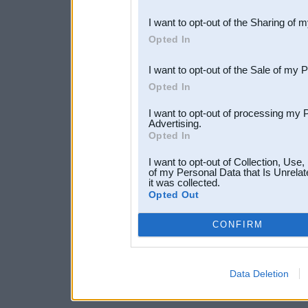
also be disclosed by us to 
I want to opt-out of the Sharing of 
Downstream Participants
th
Opted In
third parties.
I want to opt-out of the Sale of my 
Opted In
I want to opt-out of processing my 
Advertising.
Opted In
I want to opt-out of Collection, Use
of my Personal Data that Is Unrelat
it was collected.
Opted Out
CONFIRM
Data Deletion