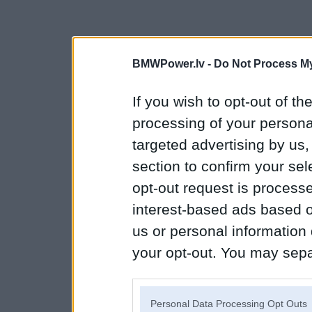
BMWPower.lv -
Do Not Process My
If you wish to opt-out of the
processing of your personal
targeted advertising by us
section to confirm your sel
opt-out request is proces
interest-based ads based o
us or personal information d
your opt-out. You may separ
disclosure of your personal
IAB’s list of downstream pa
Personal Data Processing Opt Outs