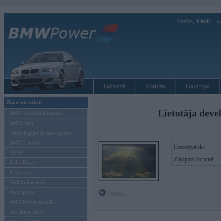
Sveiks,
Viesi!
Ie
Galvenā
Forums
Galerijas
Ziņas un raksti
Lietotāja deve
BMW modeļu jaunumi
BMW testi
Tehnoloģijas & sasniegumi
BMW Latvijā
Lietotājvārds:
MINI
Ziņojumi forumā:
Rolls-Royce
Pasākumi
Vadāmības tests
Autosports
Offline
BMWPower aktuāli
Reklāmas raksti