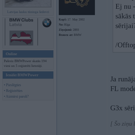
Ej nu 
Latvijas lauku tūninga šedevri
sākās 
Kopš:
17. May 2002
sērijai
No:
Rīga
Ziņojumi:
2893
Braucu ar:
BMW
/Offto
Online
Pašreiz BMWPower skatās 194
viesi un 5 reģistrēti lietotāji.
Ienākt BMWPower
Ja runā
• Pieslēgties
FL modeļ
• Reģistrēties
• Aizmirsi paroli?
G3x sēr
[ Šo ziņu