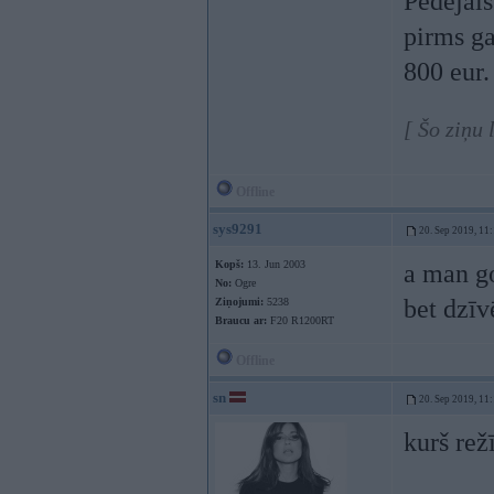
Pēdējais
pirms ga
800 eur.
[ Šo ziņu 
Offline
sys9291
20. Sep 2019, 11
Kopš:
13. Jun 2003
a man go
No:
Ogre
bet dzīvē
Ziņojumi:
5238
Braucu ar:
F20 R1200RT
Offline
sn
20. Sep 2019, 11
kurš rež