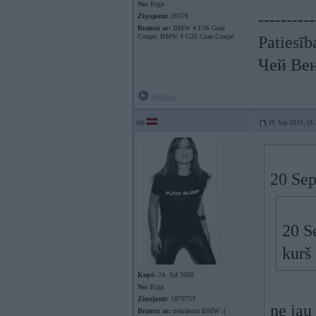
No:
Rīga
----------
Ziņojumi:
20578
Braucu ar:
BMW 4 F36 Gran
Coupe, BMW 4 G26 Gran Coupe
Patiesīb
Чей Ве
Offline
sn
20. Sep 2019, 18
20 Sep
20 S
kurš 
Kopš:
24. Jul 2008
No:
Rīga
Ziņojumi:
1879753
ne jau
Braucu ar:
nekrāsotu BMW :(