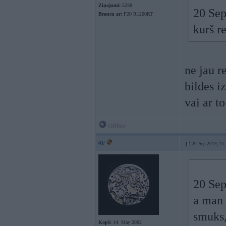
Ziņojumi:
5238
20 Sep
Braucu ar:
F20 R1200RT
kurš r
ne jau r
bildes iz
vai ar t
Offline
AV
20. Sep 2019, 13
20 Sep
a man 
smuks, 
Kopš:
14. May 2002