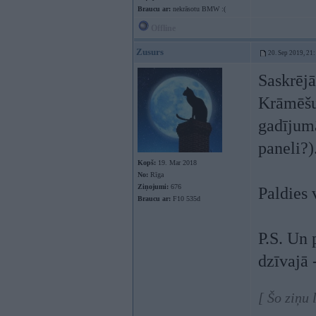
Braucu ar:
nekrāsotu BMW :(
Offline
Zusurs
20. Sep 2019, 21
Saskrēj
Krāmēšu 
gadījumā
paneli?)
Kopš:
19. Mar 2018
No:
Rīga
Ziņojumi:
676
Paldies 
Braucu ar:
F10 535d
P.S. Un 
dzīvajā 
[ Šo ziņu