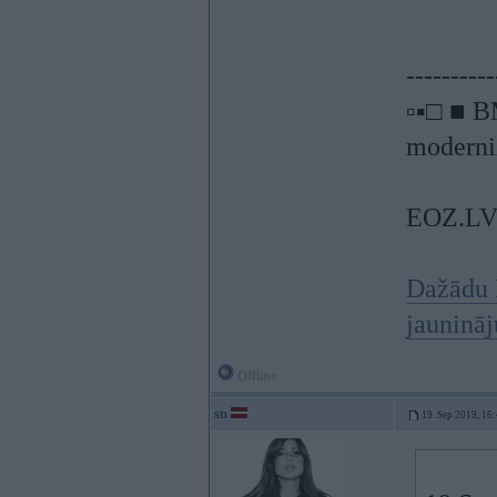
----------
▫▪□ ■ B
moderniz
EOZ.L
Dažādu 
jauninā
Offline
sn
19. Sep 2019, 16