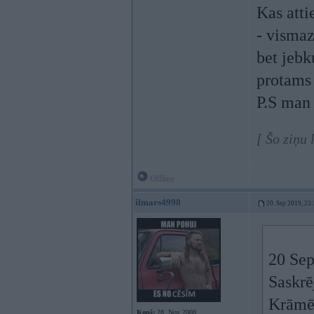
Kas atti
- vismaz
bet jebk
protams 
P.S man 
[ Šo ziņu
Offline
ilmars4998
20. Sep 2019, 23
20 Sep
Saskrē
Krāmēš
Kopš:
28. Nov 2008