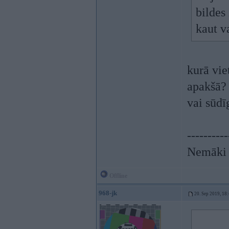
bildes 
kaut v
kurā vie
apakšā? 
vai sūdī
----------
Nemāki b
Offline
968-jk
20. Sep 2019, 18