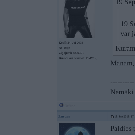
19 Sep
19 S
var j
Kopš:
24. Jul 2008
Kuram
No:
Rīga
Ziņojumi:
1879753
Braucu ar:
nekrāsotu BMW :(
Manam, 
----------
Nemāki b
Offline
Zusurs
19. Sep 2019, 17
Paldies 