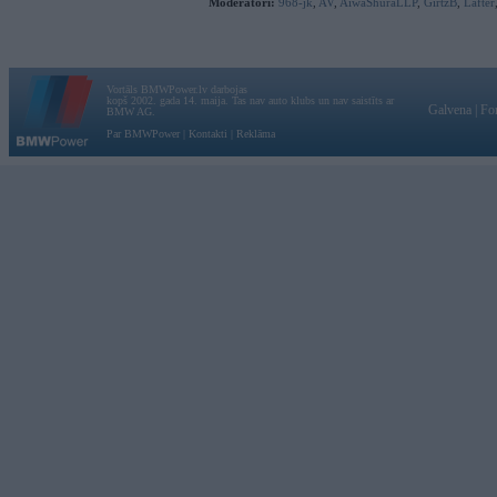
Moderatori:
968-jk
,
AV
,
AiwaShuraLLP
,
GirtzB
,
Lafter
Vortāls BMWPower.lv darbojas
kopš 2002. gada 14. maija. Tas nav auto klubs un nav saistīts ar
Galvena
|
Fo
BMW AG.
Par BMWPower
|
Kontakti
|
Reklāma