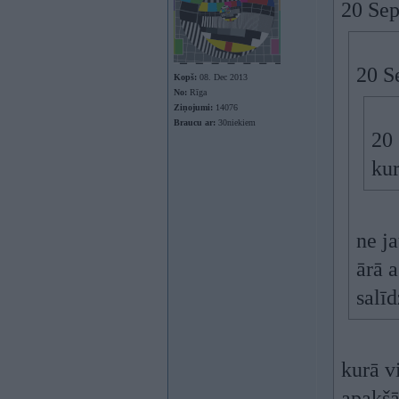
20 Sep
20 S
Kopš:
08. Dec 2013
No:
Rīga
Ziņojumi:
14076
Braucu ar:
30niekiem
20
kur
ne j
ārā a
salīd
kurā v
apakšā