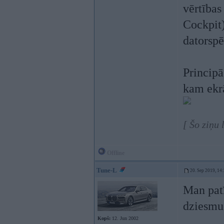
vērtības
Cockpit)
datorspē
Principā
kam ekr
[ Šo ziņu 
Offline
Tune-L
20. Sep 2019, 14
Man patī
dziesmu 
Kopš:
12. Jun 2002