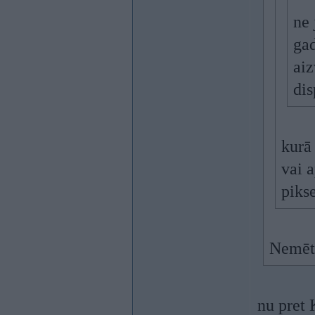
ne 
gad
aiz
dis
kurā 
vai a
piks
Nemētā
nu pret 