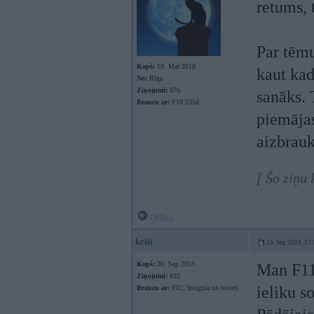
retums, t
Par tēmu
Kopš:
19. Mar 2018
kaut kad
No:
Rīga
Ziņojumi:
676
sanāks. 
Braucu ar:
F10 535d
piemājas
aizbrau
[ Šo ziņu
Offline
kriii
19. Sep 2019, 17
Kopš:
20. Sep 2013
Man F11 
Ziņojumi:
832
ieliku s
Braucu ar:
F02, Insignia un tosteri