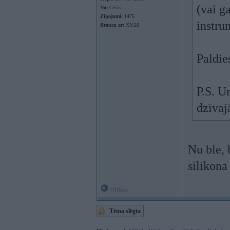
(vai g
No:
Cēsis
Ziņojumi:
1475
instru
Braucu ar:
XY-28
Paldie
P.S. U
dzīvaj
Nu ble, 
silikona
Offline
Tēma slēgta