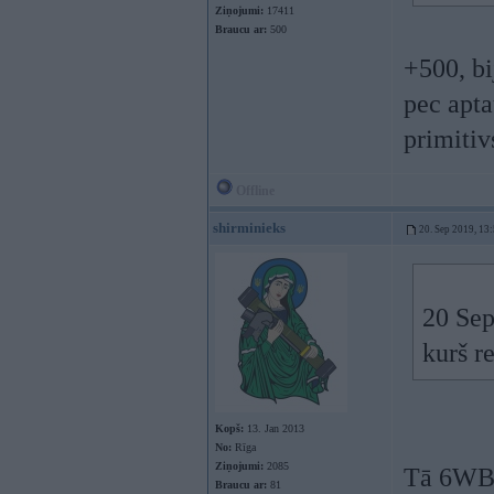
Ziņojumi:
17411
Braucu ar:
500
+500, bi
pec apta
primitiv
Offline
shirminieks
20. Sep 2019, 13
20 Sep
kurš r
Kopš:
13. Jan 2013
No:
Rīga
Ziņojumi:
2085
Tā 6WB 
Braucu ar:
81