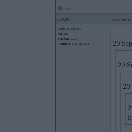
Offline
sys9291
20. Sep 2019, 22
Kopš:
13. Jun 2003
No:
Ogre
Ziņojumi:
5238
20 Sep
Braucu ar:
F20 R1200RT
20 S
20
2
k