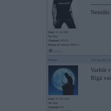
----------
Nemāki b
Kopš:
24. Jul 2008
No:
Rīga
Ziņojumi:
1879753
Braucu ar:
nekrāsotu BMW :(
Offline
Zusurs
20. Sep 2019, 13
Varbūt v
Rīgā vai
Kopš:
19. Mar 2018
No:
Rīga
Ziņojumi:
676