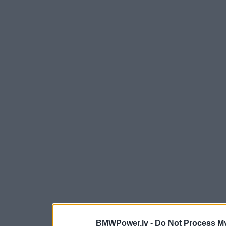
BMWPower.lv -
Do Not Process My