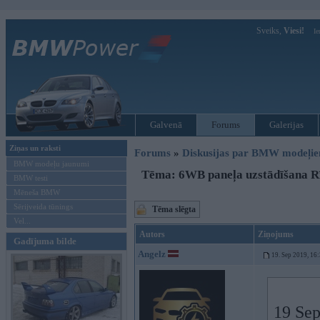
Sveiks,
Viesi!
Ie
Galvenā
Forums
Galerijas
Ziņas un raksti
Forums
»
Diskusijas par BMW modeļi
BMW modeļu jaunumi
Tēma: 6WB paneļa uzstādīšana R
BMW testi
Mēneša BMW
Sērijveida tūnings
Tēma slēgta
Vel...
Autors
Ziņojums
Gadījuma bilde
Angelz
19. Sep 2019, 16
19 Sep