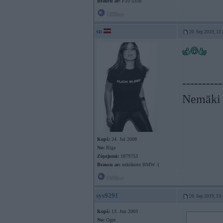
Braucu ar:
F10 535d
Offline
sn
20. Sep 2019, 13
----------
Nemāki b
Kopš:
24. Jul 2008
No:
Rīga
Ziņojumi:
1879753
Braucu ar:
nekrāsotu BMW :(
Offline
sys9291
20. Sep 2019, 13
Kopš:
13. Jun 2003
No:
Ogre