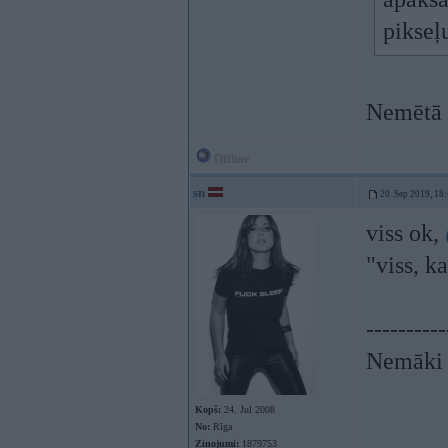
pikseļ
Nemētā 
Offline
sn
20. Sep 2019, 18
viss ok,
"viss, k
----------
Nemāki b
Kopš:
24. Jul 2008
No:
Rīga
Ziņojumi:
1879753