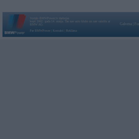
Vortāls BMWPower.lv darbojas
kopš 2002. gada 14. maija. Tas nav auto klubs un nav saistīts ar
Galvena
|
Fo
BMW AG.
Par BMWPower
|
Kontakti
|
Reklāma