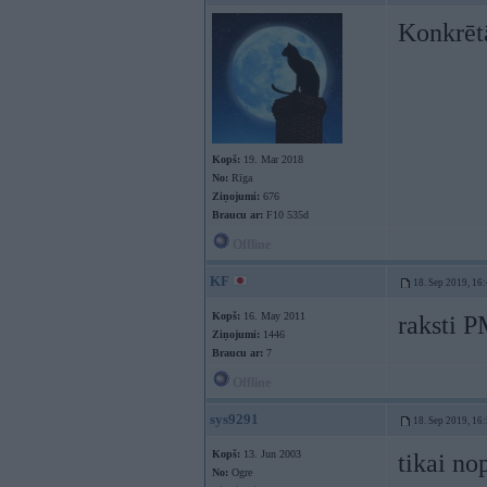
Konkrētā
Kopš:
19. Mar 2018
No:
Rīga
Ziņojumi:
676
Braucu ar:
F10 535d
Offline
KF
18. Sep 2019, 16
Kopš:
16. May 2011
raksti 
Ziņojumi:
1446
Braucu ar:
7
Offline
sys9291
18. Sep 2019, 16
Kopš:
13. Jun 2003
tikai no
No:
Ogre