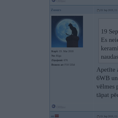
Offline
Zusurs
19. Sep 2019, 11
19 Sep
Es nei
kerami
Kopš:
19. Mar 2018
naudas
No:
Rīga
Ziņojumi:
676
Braucu ar:
F10 535d
Apetīte 
6WB un r
vēlmes p
tāpat pē
Offline
sn
19. Sep 2019, 11