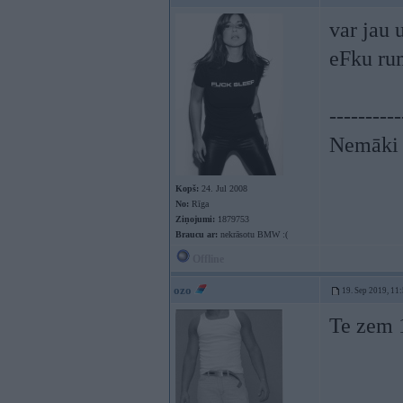
var jau 
eFku ru
----------
Nemāki b
Kopš:
24. Jul 2008
No:
Rīga
Ziņojumi:
1879753
Braucu ar:
nekrāsotu BMW :(
Offline
ozo
19. Sep 2019, 11
Te zem 