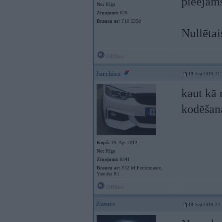
pieejams
No:
Rīga
Ziņojumi:
676
Braucu ar:
F10 535d
Nullētai
Offline
Jurchixx
18. Sep 2019, 21
kaut kā 
kodēšan
Kopš:
19. Apr 2012
No:
Rīga
Ziņojumi:
8341
Braucu ar:
F32 M Performance,
Yamaha R1
Offline
Zusurs
18. Sep 2019, 22