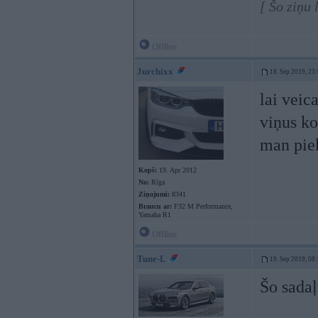
[ Šo ziņu
Offline
Jurchixx
18. Sep 2019, 23
lai veica
viņus k
man piek
Kopš:
19. Apr 2012
No:
Rīga
Ziņojumi:
8341
Braucu ar:
F32 M Performance,
Yamaha R1
Offline
Tune-L
19. Sep 2019, 08
Šo sada