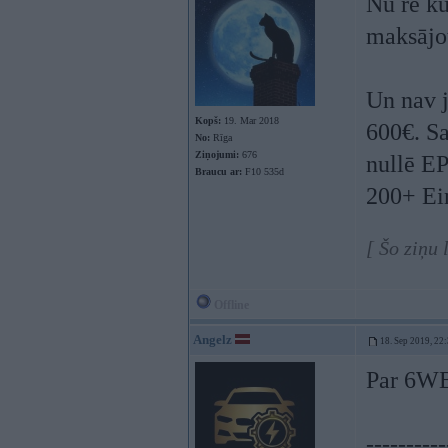
Nu re ku
maksājo
Un nav j
Kopš:
19. Mar 2018
600€. Sa
No:
Rīga
Ziņojumi:
676
nullē EP
Braucu ar:
F10 535d
200+ Ein
[ Šo ziņu
Offline
Angelz
18. Sep 2019, 22
Par 6WB
----------