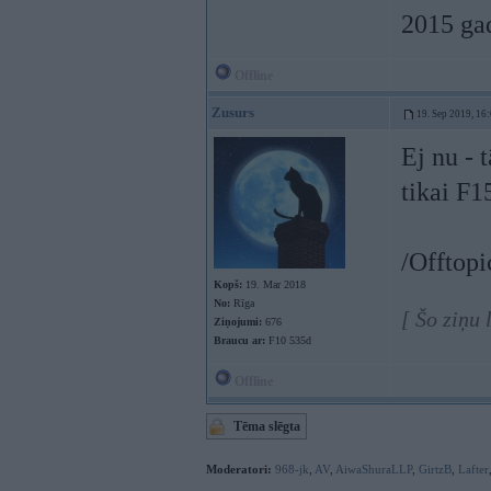
2015 gad
Offline
Zusurs
19. Sep 2019, 16
Ej nu - 
tikai F1
/Offtopi
Kopš:
19. Mar 2018
No:
Rīga
[ Šo ziņu
Ziņojumi:
676
Braucu ar:
F10 535d
Offline
Tēma slēgta
Moderatori:
968-jk
,
AV
,
AiwaShuraLLP
,
GirtzB
,
Lafter