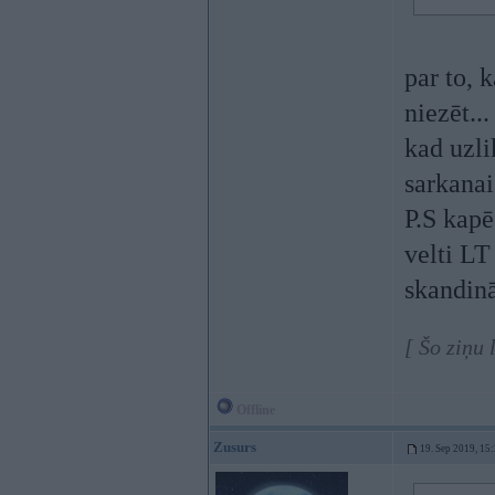
par to, 
niezēt..
kad uzli
sarkanai
P.S kapē
velti LT
skandinā
[ Šo ziņu
Offline
Zusurs
19. Sep 2019, 15