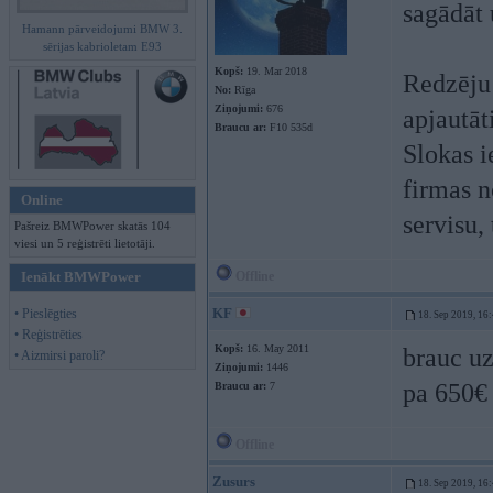
sagādāt 
Hamann pārveidojumi BMW 3.
sērijas kabrioletam E93
Kopš:
19. Mar 2018
Redzēju 
No:
Rīga
Ziņojumi:
676
apjautāt
Braucu ar:
F10 535d
Slokas i
firmas 
Online
servisu, 
Pašreiz BMWPower skatās 104
viesi un 5 reģistrēti lietotāji.
Ienākt BMWPower
Offline
KF
• Pieslēgties
18. Sep 2019, 16
• Reģistrēties
Kopš:
16. May 2011
brauc uz
• Aizmirsi paroli?
Ziņojumi:
1446
pa 650€
Braucu ar:
7
Offline
Zusurs
18. Sep 2019, 16