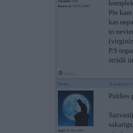
komplekt
Ziņojumi:
5238
Braucu ar:
F20 R1200RT
Pie kam 
kas nepa
to nevie
(virginiz
P.S tega
strādā in
Offline
Zusurs
18. Sep 2019, 17
Paldies 
Sazvanīj
sakarīgs
Kopš:
19. Mar 2018