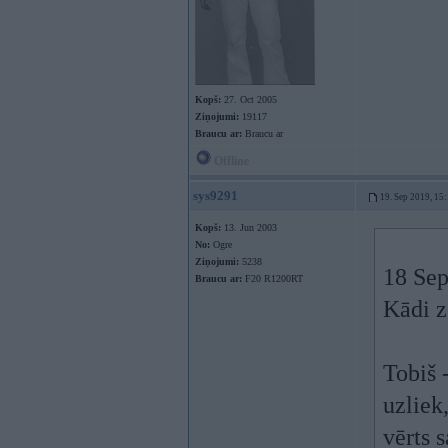
Kopš:
27. Oct 2005
Ziņojumi:
19117
Braucu ar:
Braucu ar
Offline
sys9291
19. Sep 2019, 15
Kopš:
13. Jun 2003
No:
Ogre
Ziņojumi:
5238
18 Sep
Braucu ar:
F20 R1200RT
Kādi z
Tobiš 
uzliek
vērts s