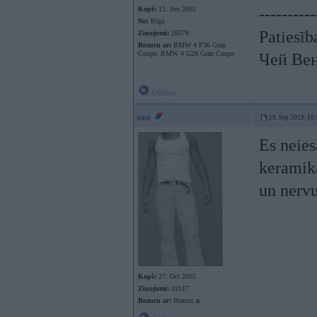
Kopš:
12. Jun 2002
----------
No:
Rīga
Patiesīb
Ziņojumi:
20578
Braucu ar:
BMW 4 F36 Gran
Coupe, BMW 4 G26 Gran Coupe
Чей Ве
Offline
ozo
19. Sep 2019, 10
Es neies
keramika
un nerv
Kopš:
27. Oct 2005
Ziņojumi:
19117
Braucu ar:
Braucu ar