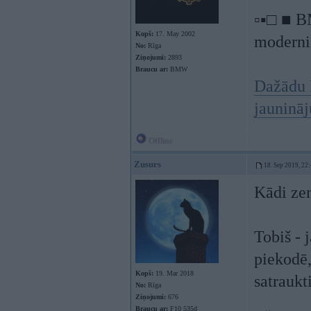
▫▪□ ■ B
Kopš:
17. May 2002
moderniz
No:
Rīga
Ziņojumi:
2893
Braucu ar:
BMW
Dažādu 
jauninā
Offline
Zusurs
18. Sep 2019, 22
Kādi ze
Tobiš - 
piekodē,
Kopš:
19. Mar 2018
satraukt
No:
Rīga
Ziņojumi:
676
Braucu ar:
F10 535d