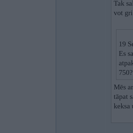
Tak sa
vot gri
19 S
Es s
atpak
750?
Mēs ar
tāpat 
keksa 