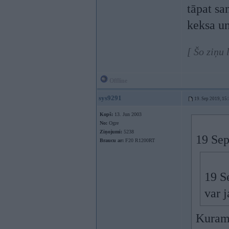
tāpat sa
keksa un
[ Šo ziņu
Offline
sys9291
19. Sep 2019, 15
Kopš:
13. Jun 2003
No:
Ogre
Ziņojumi:
5238
19 Sep
Braucu ar:
F20 R1200RT
19 S
var j
Kuram