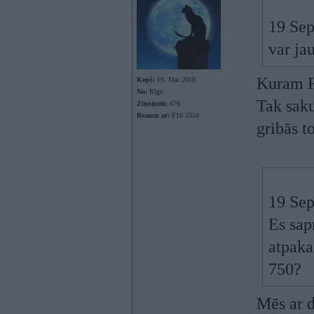
19 Sep
var jau
Kuram F
Kopš:
19. Mar 2018
No:
Rīga
Tak saku
Ziņojumi:
676
Braucu ar:
F10 535d
gribās to
19 Sep
Es sap
atpaka
750?
Mēs ar d