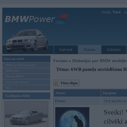
Sveiks,
Viesi!
Ie
Galvenā
Forums
Galerijas
Ziņas un raksti
Forums
»
Diskusijas par BMW modeļi
BMW modeļu jaunumi
Tēma: 6WB paneļa uzstādīšana R
BMW testi
Mēneša BMW
Sērijveida tūnings
Tēma slēgta
Vel...
Autors
Ziņojums
Gadījuma bilde
Zusurs
18. Sep 2019, 16
Sveiki! 
cilvēki 