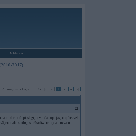
Reklāma
 (2010-2017)
21 ziņojumi • Lapa 1 no 2 •
|«
«
1
2
»
»|
#1
 caur bluetooth pieslegt, nav tādas opcijas, un plus vēl
 vāgenu, aha settingos arī software update nevaru