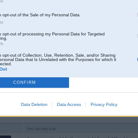
In
o opt-out of the Sale of my Personal Data.
In
to opt-out of processing my Personal Data for Targeted
ing.
d
In
o opt-out of Collection, Use, Retention, Sale, and/or Sharing
ersonal Data that Is Unrelated with the Purposes for which it
12. Nov 2019, 14:55
lected.
Out
Combox priekš F nav dārgs. BN2010 laikam bija pareizais.
Kur viņš tur jāstellē gan neesmu pētijis un kādus vadus vajag.
CONFIRM
links uz combox pa lēto
[ Šo ziņu laboja yanjux, 12 Nov 2019, 14:58:08 ]
Data Deletion
Data Access
Privacy Policy
jumtu
12. Nov 2019, 15:02