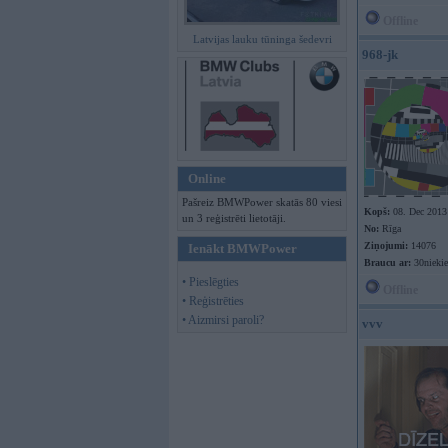
Offline
Latvijas lauku tūninga šedevri
968-jk
Online
Pašreiz BMWPower skatās 80 viesi
Kopš:
08. Dec 2013
un 3 reģistrēti lietotāji.
No:
Rīga
Ziņojumi:
14076
Ienākt BMWPower
Braucu ar:
30nieki
• Pieslēgties
Offline
• Reģistrēties
• Aizmirsi paroli?
vvv