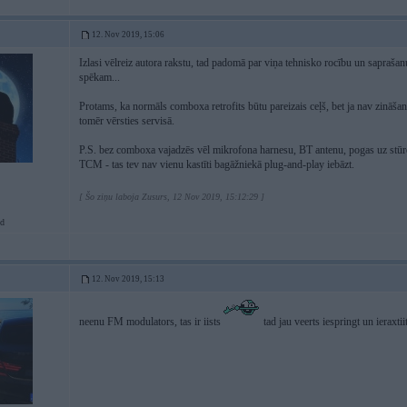
12. Nov 2019, 15:06
Izlasi vēlreiz autora rakstu, tad padomā par viņa tehnisko rocību un sapraš
spēkam...
Protams, ka normāls comboxa retrofits būtu pareizais ceļš, bet ja nav zināš
tomēr vērsties servisā.
P.S. bez comboxa vajadzēs vēl mikrofona harnesu, BT antenu, pogas uz stūres. 
TCM - tas tev nav vienu kastīti bagāžniekā plug-and-play iebāzt.
[ Šo ziņu laboja Zusurs, 12 Nov 2019, 15:12:29 ]
d
12. Nov 2019, 15:13
neenu FM modulators, tas ir iists
tad jau veerts iespringt un ieraxti