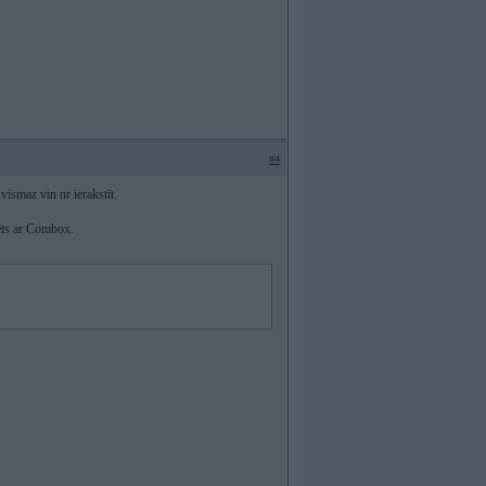
#4
vismaz vin nr ierakstīt.
zēts ar Combox.