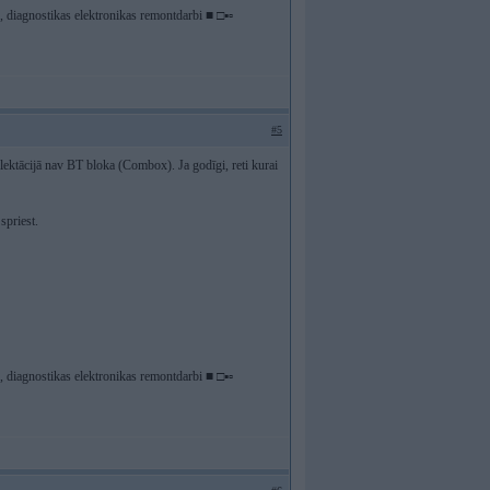
diagnostikas elektronikas remontdarbi ■ □▪▫
#5
ektācijā nav BT bloka (Combox). Ja godīgi, reti kurai
spriest.
diagnostikas elektronikas remontdarbi ■ □▪▫