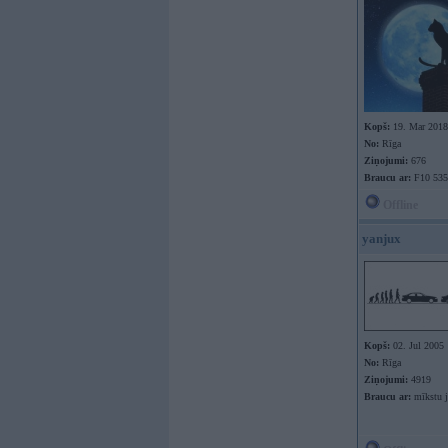
Kopš:
19. Mar 2018
No:
Rīga
Ziņojumi:
676
Braucu ar:
F10 535
Offline
yanjux
Kopš:
02. Jul 2005
No:
Rīga
Ziņojumi:
4919
Braucu ar:
mīkstu 