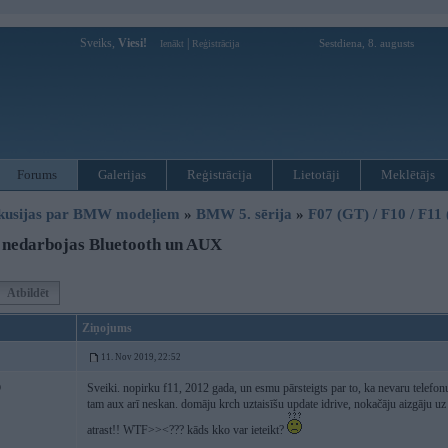
Sveiks,
Viesi!
|
Sestdiena, 8. augusts
Ienākt
Reģistrācija
Forums
Galerijas
Reģistrācija
Lietotāji
Meklētājs
kusijas par BMW modeļiem
»
BMW 5. sērija
»
F07 (GT) / F10 / F11
 nedarbojas Bluetooth un AUX
Atbildēt
Ziņojums
11. Nov 2019, 22:52
Sveiki. nopirku f11, 2012 gada, un esmu pārsteigts par to, ka nevaru telefonu
9
tam aux arī neskan. domāju krch uztaisīšu update idrive, nokačāju aizgāju uz
atrast!! WTF>><??? kāds kko var ieteikt?