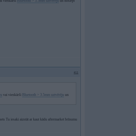
ai vienkārši
Bluetooth > 3.5mm uztvērēju
un noslēpt
#11
ru
vai vienkārši
Bluetooth > 3.5mm uztvērēju
un
ets Tu iesaki aizstāt ar kaut kādu aftermarket brīnumu