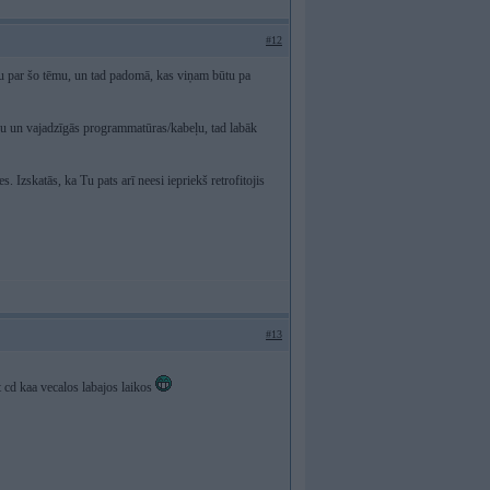
#12
anu par šo tēmu, un tad padomā, kas viņam būtu pa
anu un vajadzīgās programmatūras/kabeļu, tad labāk
Izskatās, ka Tu pats arī neesi iepriekš retrofitojis
#13
it cd kaa vecalos labajos laikos