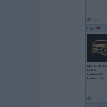
Offline
Angelz
Kopš:
17. May 200
No:
Rīga
Ziņojumi:
2893
Braucu ar:
BMW
Offline