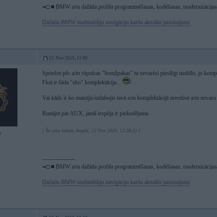
▫▪□ ■ BMW a/m dažāda profila programmēšanas, kodēšanas, modernizācijas, 
Dažādu BMW multimēdiju navigāciju karšu aktuālie jauninājumi
12. Nov 2019, 12:09
Spriežot pēc a/m rūpnīcas "bomžpakas" tu nevarēsi pieslēgt mobīlo, jo kompl
Fkai ir šāda "eko" komplektācija...
Vai kāds ir ko mainījis/uzlabojis tavā a/m komplektācijā neredzot a/m nevaru 
Runājot par AUX, jamā iespēja ir piekodējama.
[ Šo ziņu laboja Angelz, 12 Nov 2019, 12:28:33 ]
2
-----------------
▫▪□ ■ BMW a/m dažāda profila programmēšanas, kodēšanas, modernizācijas, 
Dažādu BMW multimēdiju navigāciju karšu aktuālie jauninājumi