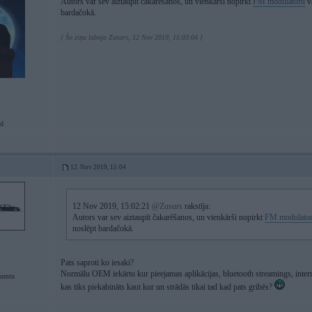
Autors var sev aiztaupīt čakarēšanos, un vienkārši nopirkt
FM modulatoru
v
bardačokā.
[ Šo ziņu laboja Zusurs, 12 Nov 2019, 15:03:04 ]
d
12. Nov 2019, 15:04
12 Nov 2019, 15:02:21
@Zusurs
rakstīja:
Autors var sev aiztaupīt čakarēšanos, un vienkārši nopirkt
FM modulato
noslēpt bardačokā.
Pats saproti ko iesaki?
Normālu OEM iekārtu kur pieejamas aplikācijas, bluetooth streamings, intern
jumtu
kas tiks piekabināts kaut kur un strādās tikai tad kad pats gribēs?