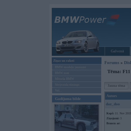
Galvenā
Ziņas un raksti
Forums
»
Dis
BMW modeļu jaunumi
Tēma: F11
BMW testi
Mēneša BMW
Sērijveida tūnings
Jauna tēma
Vel...
Autors
Gadījuma bilde
daz_doo
Kopš:
11. Nov 201
Ziņojumi:
3
Braucu ar: