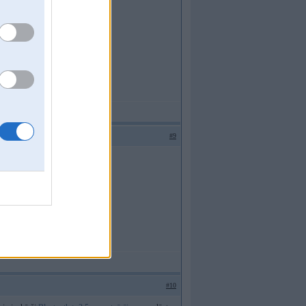
#9
#10