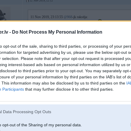
12. Nov 2019, 12:12
11 Nov 2019, 23:13:55
@968
-jk rakstīja:
Lūk
risinājums
ko izmanto lielākā daļa bembisti.
.lv -
Do Not Process My Personal Information
5
+100
to opt-out of the sale, sharing to third parties, or processing of your per
-----------------
Tradicionāli - vīrietis ar sievieti - auto ar iekšdedzes dzinēju!
formation for targeted advertising by us, please use the below opt-out s
r selection. Please note that after your opt-out request is processed y
eing interest-based ads based on personal information utilized by us or
disclosed to third parties prior to your opt-out. You may separately opt-
12. Nov 2019, 14:52
losure of your personal information by third parties on the IAB’s list of
Je..al nu wtf
. This information may also be disclosed by us to third parties on the
IA
9
Participants
that may further disclose it to other third parties.
12. Nov 2019, 14:55
l Data Processing Opt Outs
Nu Angelz jau visu pareizi pateica. Pēc rūpnīcas datiem autiņam nav BT bloka 
retrofitot, bet nejēdza), savukārt AUX ieeju var piekodēt. Skaidrs ir tas, ka p
o opt-out of the Sharing of my personal data.