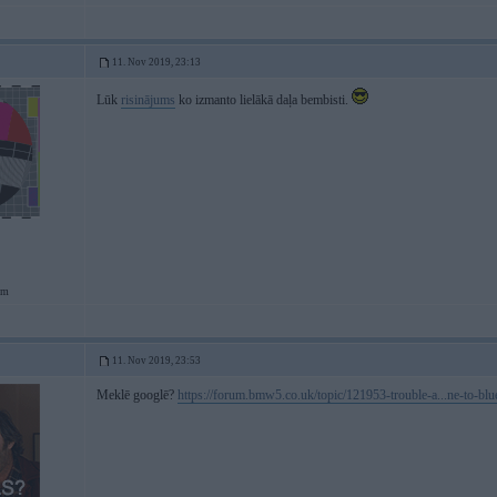
11. Nov 2019, 23:13
Lūk
risinājums
ko izmanto lielākā daļa bembisti.
em
11. Nov 2019, 23:53
Meklē googlē?
https://forum.bmw5.co.uk/topic/121953-trouble-a...ne-to-blu