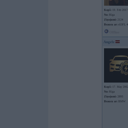
Kopš:
19. Feb 2017
No:
Rīga
Ziņojumi:
2124
Braucu ar:
e53FL 4
Offline
Angelz
Kopš:
17. May 200
No:
Rīga
Ziņojumi:
2893
Braucu ar:
BMW