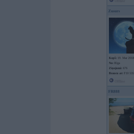
Offline
Zusurs
Kopš:
19. Mar 2018
No:
Rīga
Ziņojumi:
676
Braucu ar:
F10 535
Offline
FR888