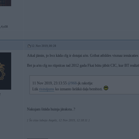
,4;e38
12. Nov 2019, 00:28
Atkal jāmin, jo hvz kāda cfg ir dotajai a/m. Gribat atbildes vismaz iemācaties 
Bet ja a/m cfg no rūpnīcas tad 2012 gada Fkai būtu jābūt CIC, kur BT reali
11 Nov 2019, 23:13:55
@968
-jk rakstīja:
Lūk
risinājums
ko izmanto lielākā daļa bembisti.
2
Nakujam šitāda huinja jāraksta..?
[ Šo ziņu laboja Angelz, 12 Nov 2019, 12:18:11 ]
-----------------