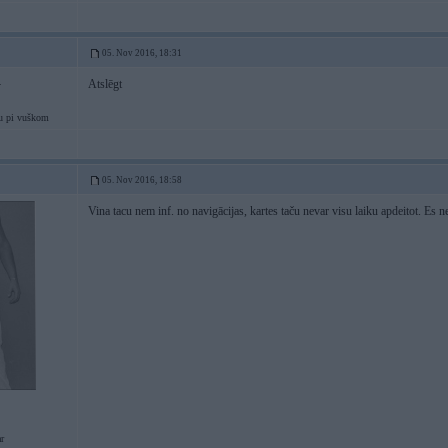
05. Nov 2016, 18:31
Atslēgt
4
u pi vuškom
05. Nov 2016, 18:58
Vina tacu nem inf. no navigācijas, kartes taču nevar visu laiku apdeitot. Es n
r