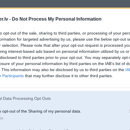
06. Nov 2016, 11:21
.lv -
Do Not Process My Personal Information
Man BMW centrā teica ka tā funkcija nav saistīta ar navigāciju,jo itkā tā funk
6
Bet varbūt ka tas kurš man to teica pac īsti nezina
to opt-out of the sale, sharing to third parties, or processing of your per
formation for targeted advertising by us, please use the below opt-out s
r selection. Please note that after your opt-out request is processed y
eing interest-based ads based on personal information utilized by us or
disclosed to third parties prior to your opt-out. You may separately opt-
06. Nov 2016, 11:31
losure of your personal information by third parties on the IAB’s list of
Lasa......un ari nepareizi. Nav bmw.
. This information may also be disclosed by us to third parties on the
IA
Participants
that may further disclose it to other third parties.
l Data Processing Opt Outs
o opt-out of the Sharing of my personal data.
In