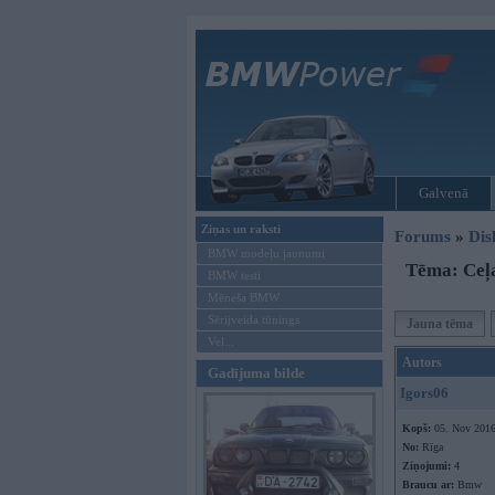
Galvenā
Ziņas un raksti
Forums
»
Dis
BMW modeļu jaunumi
Tēma: Ceļa
BMW testi
Mēneša BMW
Sērijveida tūnings
Jauna tēma
Vel...
Autors
Gadījuma bilde
Igors06
Kopš:
05. Nov 201
No:
Rīga
Ziņojumi:
4
Braucu ar:
Bmw