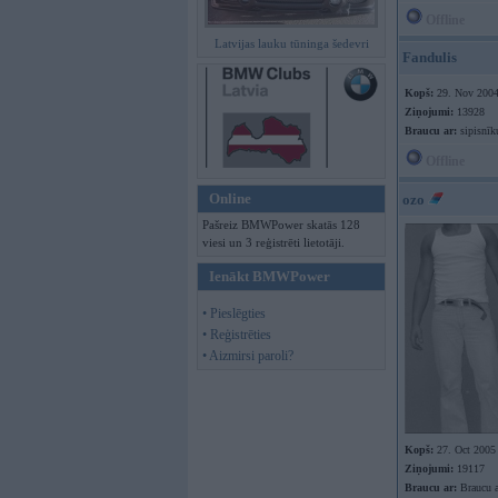
Offline
Latvijas lauku tūninga šedevri
Fandulis
Kopš:
29. Nov 200
Ziņojumi:
13928
Braucu ar:
sipisnīk
Offline
Online
ozo
Pašreiz BMWPower skatās 128
viesi un 3 reģistrēti lietotāji.
Ienākt BMWPower
• Pieslēgties
• Reģistrēties
• Aizmirsi paroli?
Kopš:
27. Oct 2005
Ziņojumi:
19117
Braucu ar:
Braucu a