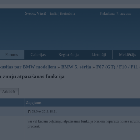
Sveiks,
Viesi!
|
Piektdiena, 7. augusts
Ienākt
Reģistrācija
Forums
Galerijas
Reģistrācija
Lietotāji
Meklētājs
kusijas par BMW modeļiem
»
BMW 5. sērija
»
F07 (GT) / F10 / F11
 zīmju atpazīšanas funkcija
Atbildēt
Ziņojums
05. Nov 2016, 18:21
vai vēl kādam ceļazīmju atpazīšanas funkcija brīžiem nepareizi nolasa ātrumu?
6
precīzāk