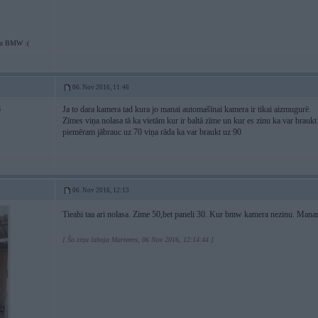
tu BMW :(
06. Nov 2016, 11:46
Ja to dara kamera tad kura jo manai automašīnai kamera ir tikai aizmugurē.
6
Zīmes viņa nolasa tā ka vietām kur ir baltā zīme un kur es zinu ka var braukt 
piemēram jābrauc uz 70 viņa rāda ka var braukt uz 90
06. Nov 2016, 12:13
Tieahi taa ari nolasa. Zime 50,bet paneli 30. Kur bmw kamera nezinu. Mana
[ Šo ziņu laboja Marteens, 06 Nov 2016, 12:14:44 ]