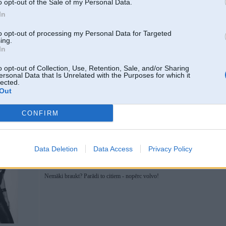
o opt-out of the Sale of my Personal Data.
In
to opt-out of processing my Personal Data for Targeted
ing.
In
06. Nov 2016, 11:34
Varbūt kāds zina ar ko šī funkcija ir saistīta ar navigāciju vai viņa tiešām pat
6
o opt-out of Collection, Use, Retention, Sale, and/or Sharing
ersonal Data that Is Unrelated with the Purposes for which it
lected.
Out
CONFIRM
06. Nov 2016, 11:41
tas ir sīkums salīdzinot ar to, ka tālie reizēm izslēdzas, ja šosejas malā ir mā
Data Deletion
Data Access
Privacy Policy
ielā ieslēdzas tālie
-----------------
Nemāki braukt? Parādi to citiem - nopērc volvo!