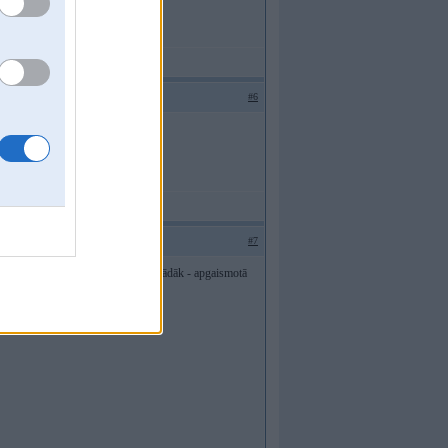
#6
i šīs zīmes nolasa?
#7
ja, kurai logā spīd gaisma. un arī otrādāk - apgaismotā