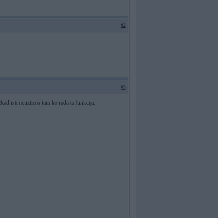
#2
#3
ekad īsti neuzticos tam ko rāda tā funkcija.