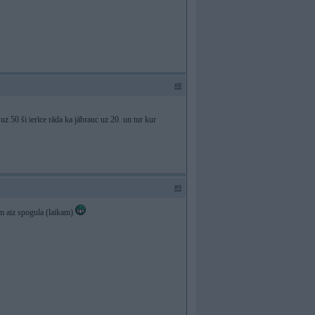
#8
uz 50 ši ierīce rāda ka jābrauc uz 20. un tur kur
#9
m aiz spogula (laikam)