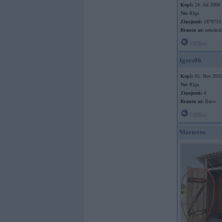
Kopš:
24. Jul 2008
No:
Rīga
Ziņojumi:
1879753
Braucu ar:
nekrāso
Offline
Igors06
Kopš:
05. Nov 201
No:
Rīga
Ziņojumi:
4
Braucu ar:
Bmw
Offline
Marteens