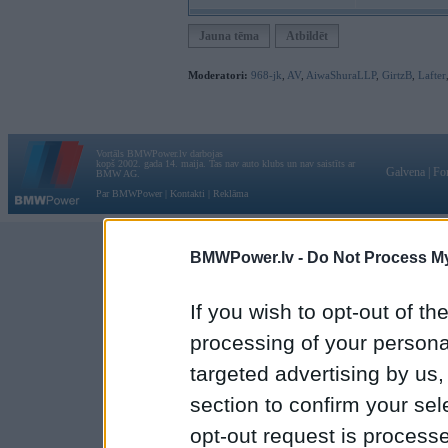
Jauna tēma
Atbildēt
Moderatori:
968-jk
,
AV
,
AiwaShuraLLP
,
GirtzB
,
Lafter
Vortāls BMWPower.lv darbojas
kopš 2002. gada 14. maija. Tas nav auto klubs un nav saistīts ar
Galvena
|
Fo
BMW AG.
Par BMWPower
|
Kontakti
|
Reklāma
BMWPower.lv -
Do Not Process My
If you wish to opt-out of the
processing of your personal
targeted advertising by us
section to confirm your sel
opt-out request is proces