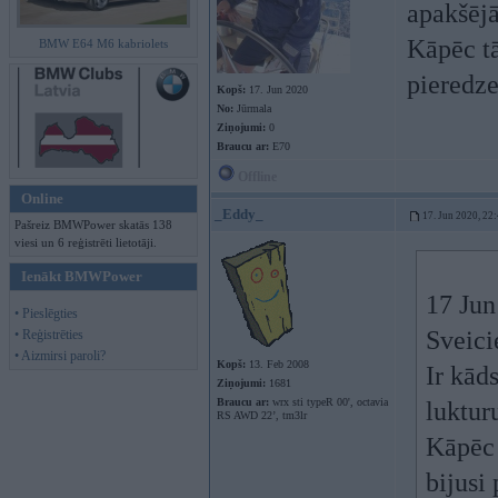
apakšēj
Kāpēc tā
BMW E64 M6 kabriolets
pieredze
Kopš:
17. Jun 2020
No:
Jūrmala
Ziņojumi:
0
Braucu ar:
E70
Offline
Online
_Eddy_
17. Jun 2020, 22
Pašreiz BMWPower skatās 138
viesi un 6 reģistrēti lietotāji.
Ienākt BMWPower
17 Jun
• Pieslēgties
Sveici
• Reģistrēties
• Aizmirsi paroli?
Kopš:
13. Feb 2008
Ir kād
Ziņojumi:
1681
Braucu ar:
wrx sti typeR 00', octavia
luktur
RS AWD 22’, tm3lr
Kāpēc 
bijusi