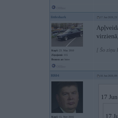
Offline
littleshark
17. Jun 2020, 23
Apļveida
virzienā
[ Šo ziņu 
Kopš:
23. May 2010
Ziņojumi:
115
Braucu ar:
bmw
Offline
RR04
18. Jun 2020, 09
17 Jun
17 J
Kopš:
15. Nov 2016