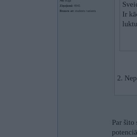
No:
Rīga
Svei
Ziņojumi:
4945
Braucu ar:
studentu variantu
Ir k
lukt
2. Nep
Par šito
potenciā