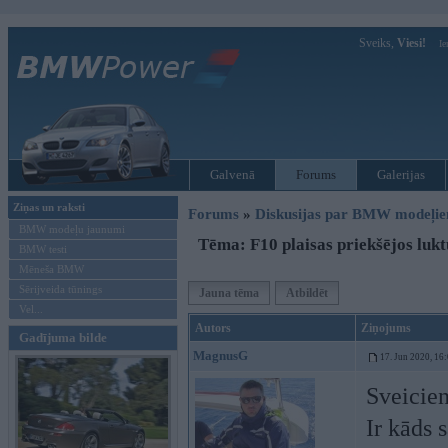
Sveiks,
Viesi!
Ie
Galvenā
Forums
Galerijas
Ziņas un raksti
Forums
»
Diskusijas par BMW modeļi
BMW modeļu jaunumi
Tēma: F10 plaisas priekšējos luk
BMW testi
Mēneša BMW
Sērijveida tūnings
Jauna tēma
Atbildēt
Vel...
Autors
Ziņojums
Gadījuma bilde
MagnusG
17. Jun 2020, 16
Sveicie
Ir kāds 