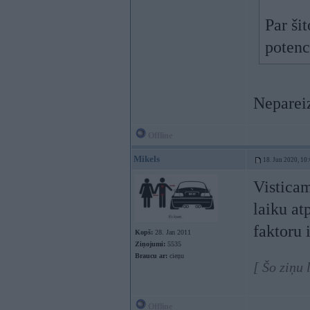
Par ši
potenc
Nepareiz
Offline
Mikels
18. Jun 2020, 10
Visticam
laiku at
faktoru 
Kopš:
28. Jan 2011
Ziņojumi:
5535
Braucu ar:
cieņu
[ Šo ziņu
Offline