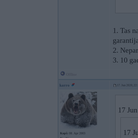
1. Tas n
garantij
2. Nepa
3. 10 ga
Offline
karro
17. Jun 2020, 22
17 Jun
17 J
Kopš:
08. Apr 2003