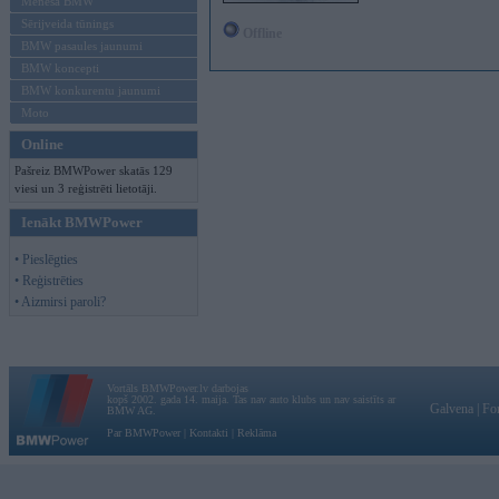
Mēneša BMW
Sērijveida tūnings
Offline
BMW pasaules jaunumi
BMW koncepti
BMW konkurentu jaunumi
Moto
Online
Pašreiz BMWPower skatās 129
viesi un 3 reģistrēti lietotāji.
Ienākt BMWPower
• Pieslēgties
• Reģistrēties
• Aizmirsi paroli?
Vortāls BMWPower.lv darbojas
kopš 2002. gada 14. maija. Tas nav auto klubs un nav saistīts ar
Galvena
|
Fo
BMW AG.
Par BMWPower
|
Kontakti
|
Reklāma