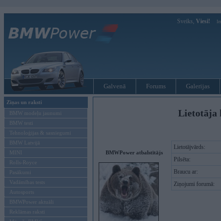
Sveiks,
Viesi!
Ie
Galvenā
Forums
Galerijas
Ziņas un raksti
Lietotāja 
BMW modeļu jaunumi
BMW testi
Tehnoloģijas & sasniegumi
BMW Latvijā
Lietotājvārds:
MINI
BMWPower atbalstītājs
Pilsēta:
Rolls-Royce
Braucu ar:
Pasākumi
Vadāmības tests
Ziņojumi forumā:
Autosports
BMWPower aktuāli
Reklāmas raksti