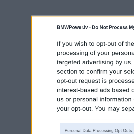
BMWPower.lv -
Do Not Process My
If you wish to opt-out of the
processing of your personal
targeted advertising by us
section to confirm your sel
opt-out request is proces
interest-based ads based o
us or personal information d
your opt-out. You may separ
disclosure of your personal
IAB’s list of downstream pa
Personal Data Processing Opt Outs