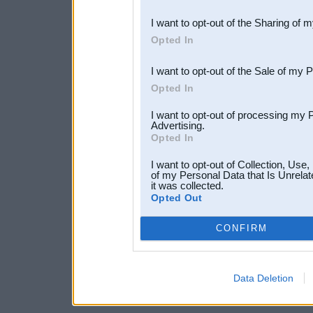
also be disclosed by us to 
I want to opt-out of the Sharing of 
Downstream Participants
th
Opted In
third parties.
I want to opt-out of the Sale of my 
Opted In
I want to opt-out of processing my 
Advertising.
Opted In
I want to opt-out of Collection, Use
of my Personal Data that Is Unrelat
it was collected.
Opted Out
CONFIRM
Data Deletion