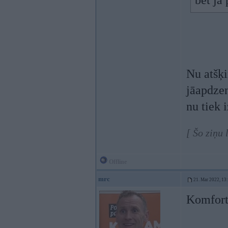
bet ja 
Nu atšķir
jāapdzen
nu tiek 
[ Šo ziņu 
Offline
mrc
21. Mar 2022, 13
Komforta