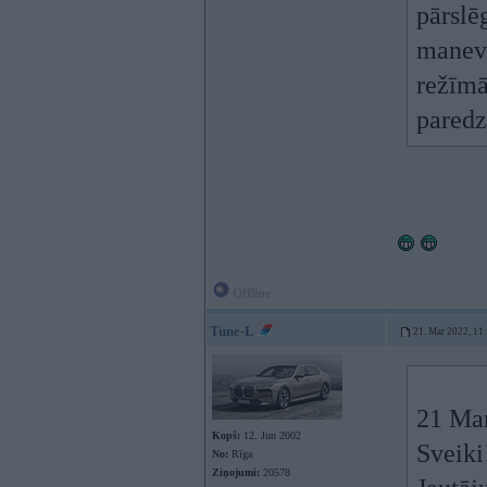
pārslē
manevr
režīmā
paredz
Offline
Tune-L
21. Mar 2022, 11
21 Ma
Kopš:
12. Jun 2002
Sveiki
No:
Rīga
Ziņojumi:
20578