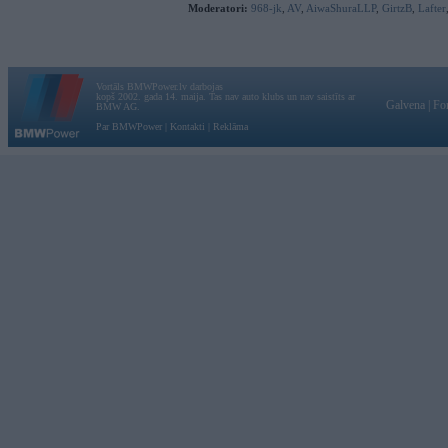
Moderatori:
968-jk
,
AV
,
AiwaShuraLLP
,
GirtzB
,
Lafter
Vortāls BMWPower.lv darbojas
kopš 2002. gada 14. maija. Tas nav auto klubs un nav saistīts ar
Galvena
|
Fo
BMW AG.
Par BMWPower
|
Kontakti
|
Reklāma