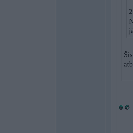
2
N
j
Šis
atb