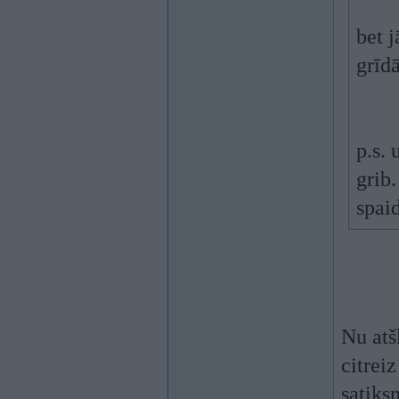
bet 
grīd
p.s. 
grib.
spai
Nu atšķ
citrei
satiks