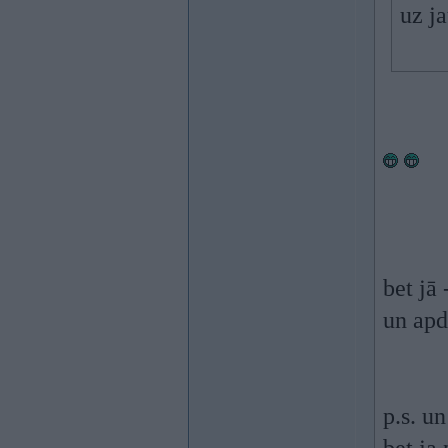
uz j
bet jā
un apd
p.s. un