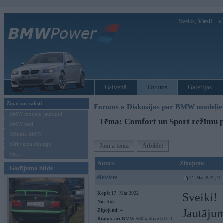
Sveiks,
Viesi!
Ie
Galvenā
Forums
Galerijas
Ziņas un raksti
Forums
»
Diskusijas par BMW modeļi
BMW modeļu jaunumi
Tēma: Comfort un Sport režīmu 
BMW testi
Mēneša BMW
Sērijveida tūnings
Jauna tēma
Atbildēt
Vel...
Autors
Ziņojums
Gadījuma bilde
dieviete
21. Mar 2022, 10
Kopš:
17. Mar 2022
Sveiki!
No:
Rīga
Jautājum
Ziņojumi:
4
Braucu ar:
BMW 530 x drive 3.0 D