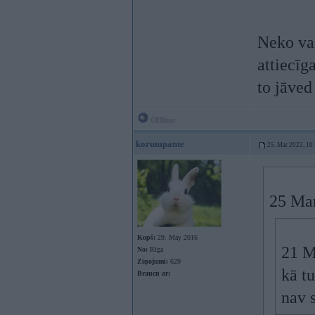
Neko vai
attiecīg
to jāved
Offline
korumpante
25. Mar 2022, 10
25 Ma
Kopš:
29. May 2016
21 M
No:
Rīga
Ziņojumi:
629
kā t
Braucu ar:
nav 