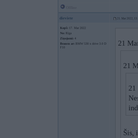
Offline
dieviete
21. Mar 2022, 13
Kopš:
17. Mar 2022
No:
Rīga
Ziņojumi:
4
21 Ma
Braucu ar:
BMW 530 x drive 3.0 D
F10
21 M
21
Nes
ind
Šis, 