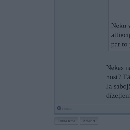
Neko v
attiec
par to
Nekas na
nost? Tā
Ja saboj
dīzeļiem
Offline
Jauna tēma
Atbildēt