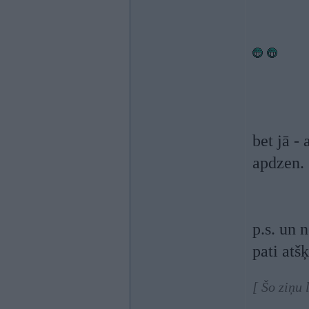
bet jā -
apdzen.
p.s. un 
pati atš
[ Šo ziņu