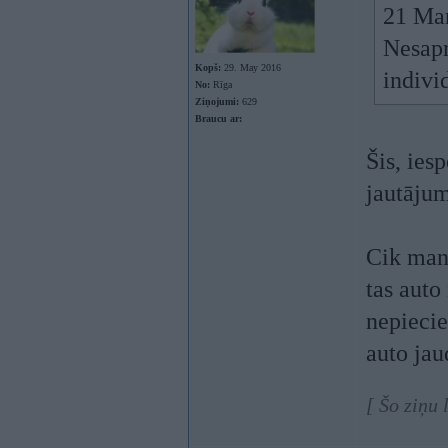
21 Mar
Nesapr
Kopš:
29. May 2016
indivi
No:
Rīga
Ziņojumi:
629
Braucu ar:
Šis, ies
jautāju
Cik man 
tas auto
nepiecie
auto jau
[ Šo ziņu