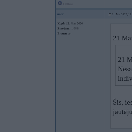
Offline
user
21. Mar 2022, 12
Kopš:
12. May 2020
Ziņojumi:
14548
Braucu ar:
21 Mar
21 M
Nesa
indi
Šis, i
jautā