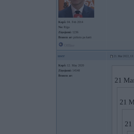
Kopš:
04. Feb 2014
No:
Rīga
Ziņojumi:
1236
Braucu ar:
pirkstu pa karti
Offline
user
21. Mar 2022, 13
Kopš:
12. May 2020
Ziņojumi:
14548
Braucu ar:
21 Ma
21 M
21