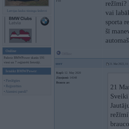
F10
režīmi? 
Latvijas lauku tūninga šedevri
vai lab
sporta r
šī manev
automašī
Online
Offline
Pašreiz BMWPower skatās 191
viesi un 7 reģistrēti lietotāji.
user
21. Mar 2022, 11
Ienākt BMWPower
Kopš:
12. May 2020
Ziņojumi:
14548
• Pieslēgties
Braucu ar:
21 Ma
• Reģistrēties
• Aizmirsi paroli?
Sveiki
Jautāj
režīmi
brauco