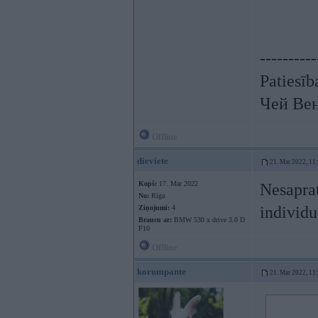
----------
Patiesīb
Чей Ве
Offline
dieviete
21. Mar 2022, 11
Kopš:
17. Mar 2022
Nesapra
No:
Rīga
individu
Ziņojumi:
4
Braucu ar:
BMW 530 x drive 3.0 D
F10
Offline
korumpante
21. Mar 2022, 11