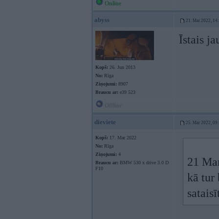
Online
abyss
21. Mar 2022, 14
Īstais ja
Kopš:
26. Jun 2013
No:
Rīga
Ziņojumi:
8907
Braucu ar:
e39 523
Offline
dieviete
25. Mar 2022, 09
Kopš:
17. Mar 2022
No:
Rīga
Ziņojumi:
4
21 Ma
Braucu ar:
BMW 530 x drive 3.0 D
F10
kā tur
satais