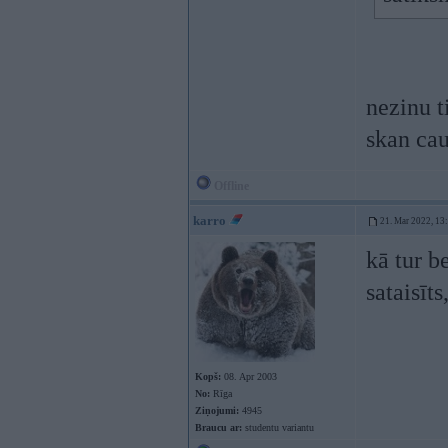
nezinu t
skan cau
Offline
karro
21. Mar 2022, 13
kā tur b
sataisīt
Kopš:
08. Apr 2003
No:
Rīga
Ziņojumi:
4945
Braucu ar:
studentu variantu