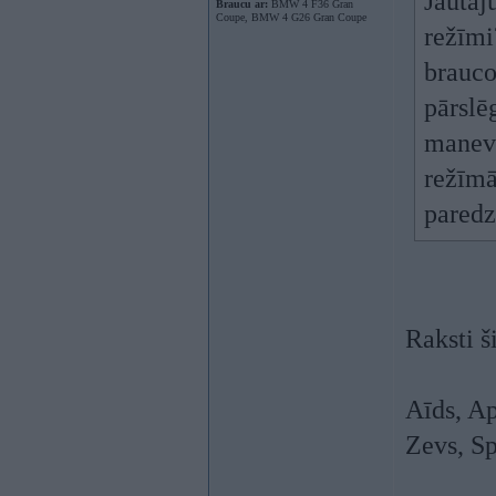
Jautāj
Braucu ar:
BMW 4 F36 Gran
Coupe, BMW 4 G26 Gran Coupe
režīmi
brauco
pārslē
manevr
režīmā
paredz
Raksti š
Aīds, Ap
Zevs, S