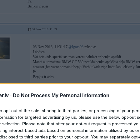
Ps.
Beņķis ir ādas
06. Nov 2016, 11:39
06 Nov 2016, 11:31:17
@Igors06
rakstīja:
Labdien
Vai šeit kāds speciālists man varētu palīdzēt ar beņķa apsildi.
Manai automašīnai BMW GT 530 nesilda beņķa apakšējā daļa BMW centrā t
netaisot ,bet varot nomainīt beņķi.Varbūt kāds ziņa kādu labu elektriķi k
Ps.
Beņķis ir ādas
Ja beigts sildelements, tad es pirktu jaunu pasu sildelementu un ar to rokas b
.lv -
Do Not Process My Personal Information
to opt-out of the sale, sharing to third parties, or processing of your per
06. Nov 2016, 11:52
formation for targeted advertising by us, please use the below opt-out s
r selection. Please note that after your opt-out request is processed y
Tā man teica BMW centrā ka beikts sildelements un ka viņš pats nemainās be
6
eing interest-based ads based on personal information utilized by us or
Varbūt kāds labs elektriķis var uzņemties un šo sēdekli sataisīt.
disclosed to third parties prior to your opt-out. You may separately opt-