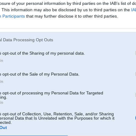
losure of your personal information by third parties on the IAB’s list of
. This information may also be disclosed by us to third parties on the
IA
Participants
that may further disclose it to other third parties.
22. Nov 2016, 20:27
Izdevās atrisināt problēmu?
l Data Processing Opt Outs
o opt-out of the Sharing of my personal data.
In
22. Nov 2016, 20:35
Pāris dienas atpakaļ izjaucu vag grupas benķi ar apsildi,tas apsildes element
o opt-out of the Sale of my Personal Data.
atzveltnes paralona,viss bija viegli pielīmēts,noņēmu bez problēmām un ar
In
daļām. Varbūt ar bmw ir sarežģītāk.
to opt-out of processing my Personal Data for Targeted
ing.
In
22. Nov 2016, 21:05
o opt-out of Collection, Use, Retention, Sale, and/or Sharing
Man uz X3 FL tas pats, šofera puse nesilda. Kļūda ir sēdekļa Temp sensors, 
ersonal Data that Is Unrelated with the Purposes for which it
sensors atrodas??
lected.
Out