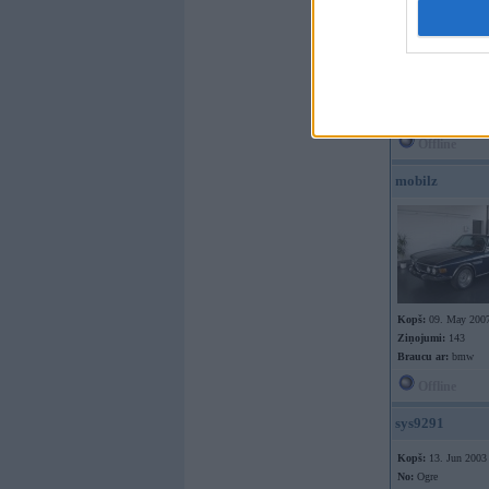
Kopš:
12. Aug 2013
No:
Strenči
Ziņojumi:
358
Braucu ar:
Offline
mobilz
Kopš:
09. May 200
Ziņojumi:
143
Braucu ar:
bmw
Offline
sys9291
Kopš:
13. Jun 2003
No:
Ogre