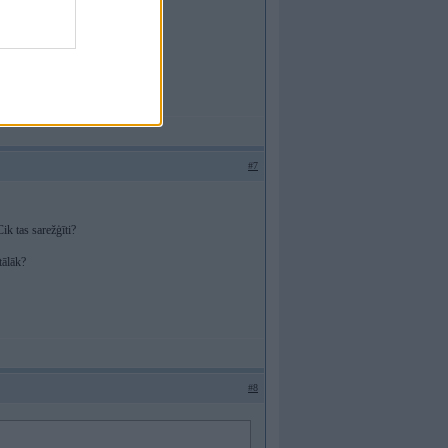
#7
ik tas sarežģīti?
tālāk?
#8