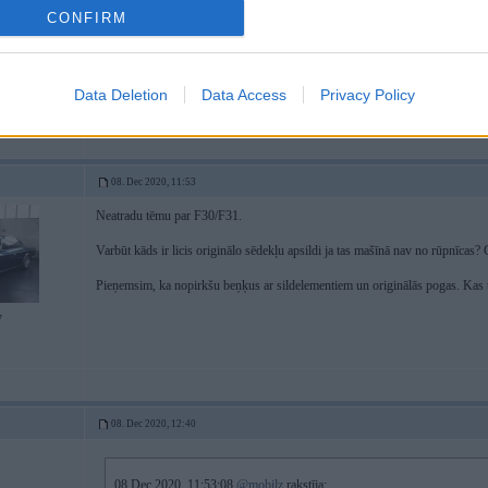
CONFIRM
Data Deletion
Data Access
Privacy Policy
08. Dec 2020, 11:53
Neatradu tēmu par F30/F31.
Varbūt kāds ir licis originālo sēdekļu apsildi ja tas mašīnā nav no rūpnīcas? C
Pieņemsim, ka nopirkšu beņķus ar sildelementiem un originālās pogas. Kas 
7
08. Dec 2020, 12:40
08 Dec 2020, 11:53:08
@mobilz
rakstīja: