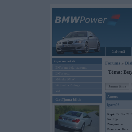
Galvenā
Ziņas un raksti
Forums
»
Dis
BMW modeļu jaunumi
Tēma: Beņ
BMW testi
Mēneša BMW
Sērijveida tūnings
Jauna tēma
Vel...
Autors
Gadījuma bilde
Igors06
Kopš:
05. Nov 201
No:
Rīga
Ziņojumi:
4
Braucu ar:
Bmw