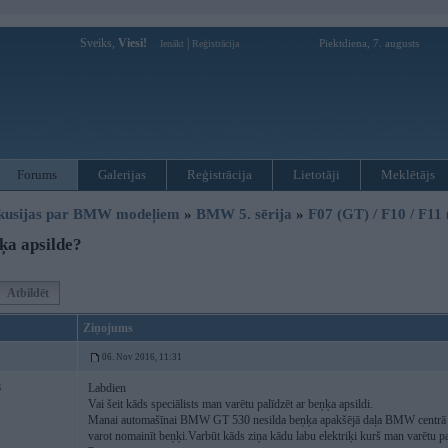
Sveiks,
Viesi!
|
Piektdiena, 7. augusts
Ienākt
Reģistrācija
Forums
Galerijas
Reģistrācija
Lietotāji
Meklētājs
kusijas par BMW modeļiem
»
BMW 5. sērija
»
F07 (GT) / F10 / F11
ķa apsilde?
Atbildēt
Ziņojums
06. Nov 2016, 11:31
Labdien
6
Vai šeit kāds speciālists man varētu palīdzēt ar beņķa apsildi.
Manai automašīnai BMW GT 530 nesilda beņķa apakšējā daļa BMW centrā teica,
varot nomainīt beņķi.Varbūt kāds ziņa kādu labu elektriķi kurš man varētu pa