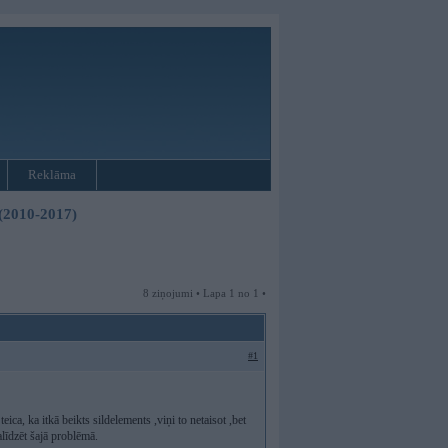
Reklāma
 (2010-2017)
8 ziņojumi • Lapa 1 no 1 •
#1
 ka itkā beikts sildelements ,viņi to netaisot ,bet
līdzēt šajā problēmā.