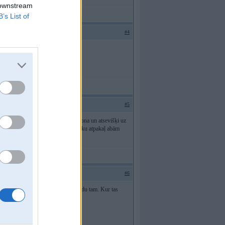
 downstream
B’s List of
#4
#5
s nāca virsū uz sēžamās daļas parolona un atsevišķi uz
ī jauno audumu bez problēmām uzvilku atpakaļ abām
#6
bet realoem u.c. nevarēju atrast kodu tam. Kur tas