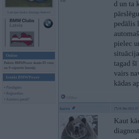
F10
d un ta 
pārslēgu
Latvijas lauku tūninga šedevri
pedālis 
automašī
pielec u
situācij
Online
tagad šī
Pašreiz BMWPower skatās 85 viesi
un 9 reģistrēti lietotāji.
vairs na
Ienākt BMWPower
kādas a
• Pieslēgties
• Reģistrēties
Offline
• Aizmirsi paroli?
karro
18. Mar 2022, 07
Kaut kād
diagnost