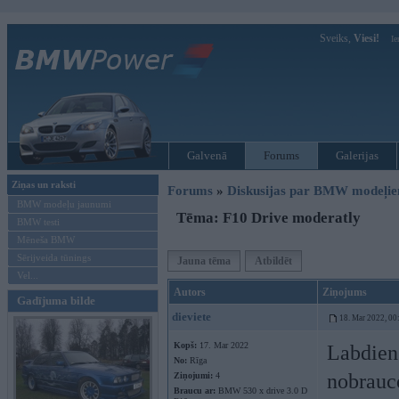
Sveiks,
Viesi!
Ie
Galvenā
Forums
Galerijas
Ziņas un raksti
Forums
»
Diskusijas par BMW modeļi
BMW modeļu jaunumi
Tēma: F10 Drive moderatly
BMW testi
Mēneša BMW
Sērijveida tūnings
Jauna tēma
Atbildēt
Vel...
Autors
Ziņojums
Gadījuma bilde
dieviete
18. Mar 2022, 00
Kopš:
17. Mar 2022
Labdien!
No:
Rīga
nobrauco
Ziņojumi:
4
Braucu ar:
BMW 530 x drive 3.0 D