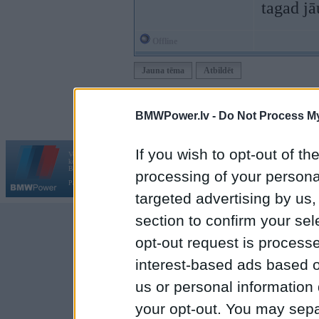
tagad j
Offline
Jauna tēma
Atbildēt
Moderatori:
968-jk
,
AV
,
AiwaShuraLLP
,
GirtzB
,
Lafter
BMWPower.lv -
Do Not Process My
If you wish to opt-out of the
Vortāls BMWPower.lv darbojas
kopš 2002. gada 14. maija. Tas nav auto klubs un nav saistīts ar
Galvena
|
Fo
BMW AG.
processing of your personal
Par BMWPower
|
Kontakti
|
Reklāma
targeted advertising by us
section to confirm your sel
opt-out request is proces
interest-based ads based o
us or personal information d
your opt-out. You may separ