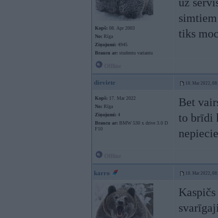
uz servi
simtiem 
Kopš:
08. Apr 2003
tiks moc
No:
Rīga
Ziņojumi:
4945
Braucu ar:
studentu variantu
Offline
dieviete
18. Mar 2022, 08
Kopš:
17. Mar 2022
Bet vair
No:
Rīga
to brīdi
Ziņojumi:
4
Braucu ar:
BMW 530 x drive 3.0 D
F10
nepiecie
Offline
karro
18. Mar 2022, 08
Kaspičs 
svarīgaj