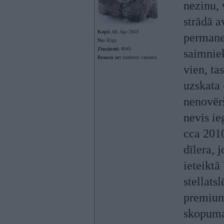
nezinu, 
strādā a
Kopš:
08. Apr 2003
permanen
No:
Rīga
Ziņojumi:
4945
saimniek
Braucu ar:
studentu variantu
vien, ta
uzskata 
nenovērš
nevis i
cca 2010
dīlera, 
ieteiktā
stellats
premium
skopuma