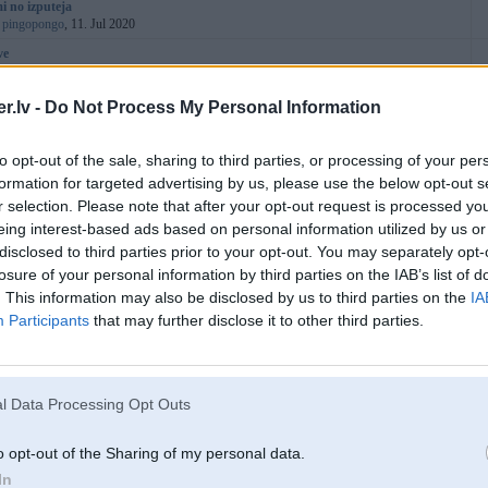
i no izputeja
:
pingopongo
, 11. Jul 2020
ve
:
danik69
, 05. Jul 2020
gada. gaisa filtrs
.lv -
Do Not Process My Personal Information
:
Arvisio
, 29. Jun 2020
ra ķēdes maiņa
(
5
6
7
...
11
)
to opt-out of the sale, sharing to third parties, or processing of your per
:
marchuks
, 05. Apr 2016
formation for targeted advertising by us, please use the below opt-out s
o signāls uz tumbām
(
1
2
)
r selection. Please note that after your opt-out request is processed y
:
revan1
, 02. Aug 2018
eing interest-based ads based on personal information utilized by us or
 5er uz E90
disclosed to third parties prior to your opt-out. You may separately opt-
:
Speedys
, 25. Oct 2016
losure of your personal information by third parties on the IAB’s list of
iskā servisa grāmata
. This information may also be disclosed by us to third parties on the
IA
:
shmi177
, 24. May 2020
Participants
that may further disclose it to other third parties.
essional Radio
:
vernersss
, 15. Oct 2015
kļūdas
(
1
2
)
:
KaiminPuika
, 01. Dec 2019
l Data Processing Opt Outs
 PDC alert
:
RaivoR
, 17. Apr 2020
o opt-out of the Sharing of my personal data.
i motorā pēc eļļas maiņas
In