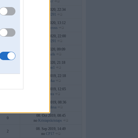
no
RS7
12. Apr 2020, 22:34
7
no
sys9291
11. Apr 2020, 13:12
11
no
sigurcross
13. Mar 2020, 22:00
2
no
sys9291
24. Jan 2020, 09:09
9
no
Mikels
23. Jan 2020, 21:18
4
no
revan1
09. Dec 2019, 22:18
1
no
troyka
02. Dec 2019, 12:05
18
no
zebra
04. Nov 2019, 08:36
3
no
desadesa
08. Oct 2019, 08:45
0
no
Kristapskristaps
08. Sep 2019, 14:49
2
no
CP17