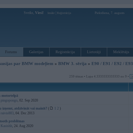
Sveiks,
Viesi!
|
Piektdiena, 7. augusts
Ienākt
Reģistrācija
Forums
Galerijas
Reģistrācija
Lietotāji
Meklētājs
kusijas par BMW modeļiem
»
BMW 3. sērija
»
E90 / E91 / E92 / E9
259 tēmas • Lapa 4.3333333333333 no 9 •
|
s motortelpā
:
pingopongo
, 02. Sep 2020
u izņemt, atdzīvināt vai mainīt?
(
1
2
)
:
raivis883
, 04. Dec 2013
tooth problēmas
:
Kasishh
, 24. Aug 2020