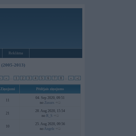
Reklāma
3 (2005-2013)
«
«
...
1
2
3
4
5
6
7
8
...
»
»|
Ziņojumi
Pēdējais ziņojums
04. Sep 2020, 09:51
11
no
Zusurs
28. Aug 2020, 15:54
21
no
R_S
25. Aug 2020, 09:56
10
no
Angelz