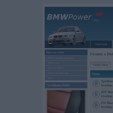
Galvenā
Ziņas un raksti
Forums
»
Dis
BMW modeļu jaunumi
BMW testi
Jauna tēma
Mēneša BMW
Sērijveida tūnings
Tēmas
Vel...
Spiedien
Gadījuma bilde
Izveidoja
DPF filtr
Izveidoja
E91 Blue
Izveidoja