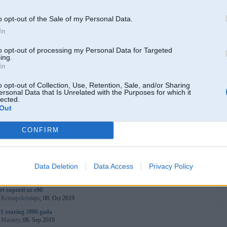
:
pingopongo
, 14. Apr 2020
dūmo, attaisot eļļas vāciņu
o opt-out of the Sale of my Personal Data.
:
revan1
, 12. Apr 2020
In
ūbes daļu cenas
:
sigurcross
, 10. Apr 2020
to opt-out of processing my Personal Data for Targeted
ing.
ng light front right failure
In
:
Elbarto
, 12. Mar 2020
n52 startera maiņa
o opt-out of Collection, Use, Retention, Sale, and/or Sharing
:
revan1
, 23. Jan 2020
ersonal Data that Is Unrelated with the Purposes for which it
lected.
 dzesēšanas temperatūra par zemu
Out
:
Kasparz1
, 18. Jun 2019
kļu swaps
CONFIRM
:
troyka
, 09. Dec 2019
stu maiņa
:
KaiminPuika
, 01. Oct 2019
Data Deletion
Data Access
Privacy Policy
 320d 2008.g pazuda jauda?
:
Guntis1990
, 03. Nov 2019
rt suporti uz e90
:
Kristapskristaps
, 08. Oct 2019
 touring 2006 gada
:
Marinty
, 08. Sep 2019