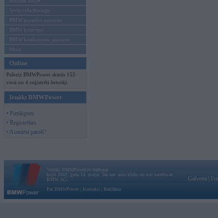
Mēneša BMW
Sērijveida tūnings
BMW pasaules jaunumi
BMW koncepti
BMW konkurentu jaunumi
Moto
Online
Pašreiz BMWPower skatās 155
viesi un 4 reģistrēti lietotāji.
Ienākt BMWPower
• Pieslēgties
• Reģistrēties
• Aizmirsi paroli?
Vortāls BMWPower.lv darbojas
kopš 2002. gada 14. maija. Tas nav auto klubs un nav saistīts ar
Galvena
|
Fo
BMW AG.
Par BMWPower
|
Kontakti
|
Reklāma