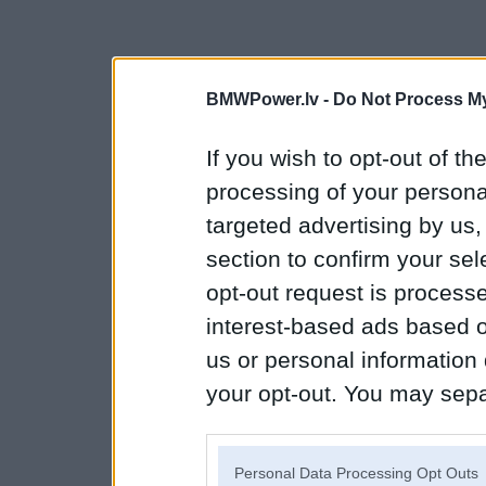
BMWPower.lv -
Do Not Process My
If you wish to opt-out of the
processing of your personal
targeted advertising by us
section to confirm your sel
opt-out request is proces
interest-based ads based o
us or personal information d
your opt-out. You may separ
disclosure of your personal
IAB’s list of downstream pa
Personal Data Processing Opt Outs