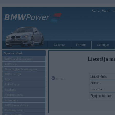
Sveiks,
Viesi!
Ie
Galvenā
Forums
Galerijas
Ziņas un raksti
Lietotāja m
BMW modeļu jaunumi
BMW testi
Tehnoloģijas & sasniegumi
BMW Latvijā
Lietotājvārds:
Offline
MINI
Pilsēta:
Rolls-Royce
Braucu ar:
Pasākumi
Vadāmības tests
Ziņojumi forumā:
Autosports
BMWPower aktuāli
Reklāmas raksti