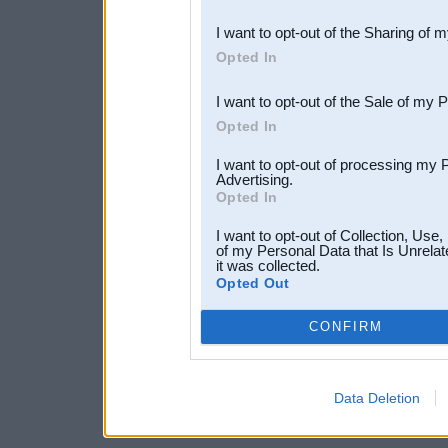
also be disclosed by us to 
I want to opt-out of the Sharing of 
Downstream Participants
th
Opted In
third parties.
I want to opt-out of the Sale of my 
Opted In
I want to opt-out of processing my 
Advertising.
Opted In
I want to opt-out of Collection, Use
of my Personal Data that Is Unrelat
it was collected.
Opted Out
CONFIRM
Data Deletion