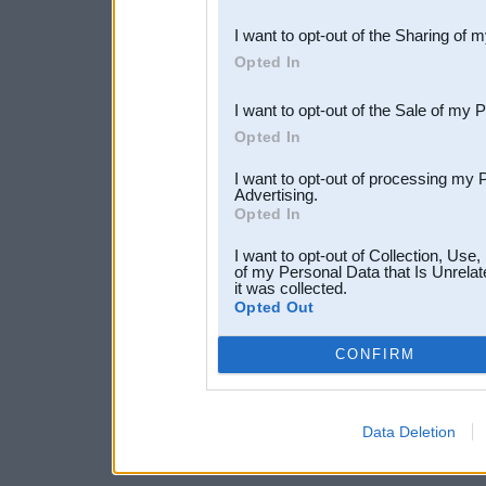
also be disclosed by us to 
I want to opt-out of the Sharing of 
Downstream Participants
th
Opted In
third parties.
I want to opt-out of the Sale of my 
Opted In
I want to opt-out of processing my 
Advertising.
Opted In
I want to opt-out of Collection, Use
of my Personal Data that Is Unrelat
it was collected.
Opted Out
CONFIRM
Data Deletion