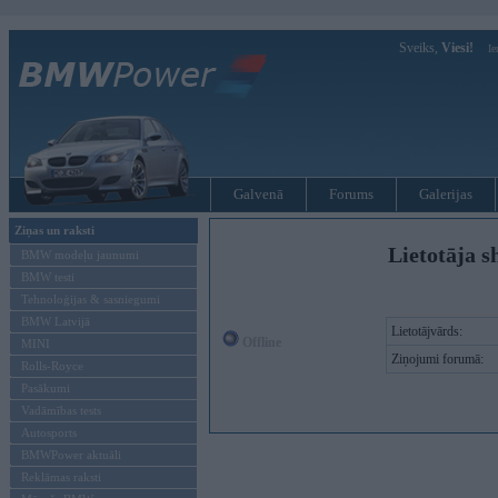
Sveiks,
Viesi!
Ie
Galvenā
Forums
Galerijas
Ziņas un raksti
Lietotāja s
BMW modeļu jaunumi
BMW testi
Tehnoloģijas & sasniegumi
BMW Latvijā
Lietotājvārds:
Offline
MINI
Ziņojumi forumā:
Rolls-Royce
Pasākumi
Vadāmības tests
Autosports
BMWPower aktuāli
Reklāmas raksti