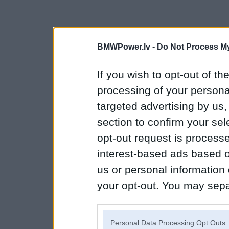
BMWPower.lv -
Do Not Process My
If you wish to opt-out of the
processing of your personal
targeted advertising by us
section to confirm your sel
opt-out request is proces
interest-based ads based o
us or personal information d
your opt-out. You may separ
disclosure of your personal
IAB’s list of downstream pa
Personal Data Processing Opt Outs