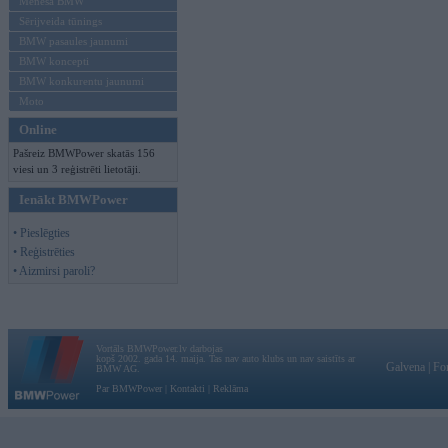
Mēneša BMW
Sērijveida tūnings
BMW pasaules jaunumi
BMW koncepti
BMW konkurentu jaunumi
Moto
Online
Pašreiz BMWPower skatās 156
viesi un 3 reģistrēti lietotāji.
Ienākt BMWPower
• Pieslēgties
• Reģistrēties
• Aizmirsi paroli?
Vortāls BMWPower.lv darbojas
kopš 2002. gada 14. maija. Tas nav auto klubs un nav saistīts ar
Galvena
|
Fo
BMW AG.
Par BMWPower
|
Kontakti
|
Reklāma