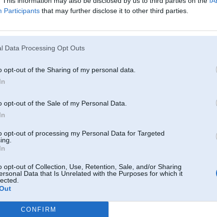
. This information may also be disclosed by us to third parties on the
IA
Participants
that may further disclose it to other third parties.
12. Jul 2019, 14:37
mazais termostats
l Data Processing Opt Outs
o opt-out of the Sharing of my personal data.
In
o opt-out of the Sale of my Personal Data.
In
12. Jul 2019, 14:41
to opt-out of processing my Personal Data for Targeted
ing.
18 Jun 2019, 15:40:57
@Kasparz1
rakstīja:
In
Es novēroju,ka tempratūra mēdz nokristies līdz 74 grādiem, pārsvarā svār
200RT
par zemu? vai var būt vainīgs termostats? cik lasīju,ja ir problēmas ar te
o opt-out of Collection, Use, Retention, Sale, and/or Sharing
ersonal Data that Is Unrelated with the Purposes for which it
lected.
a kurš dzinējs?
Out
CONFIRM