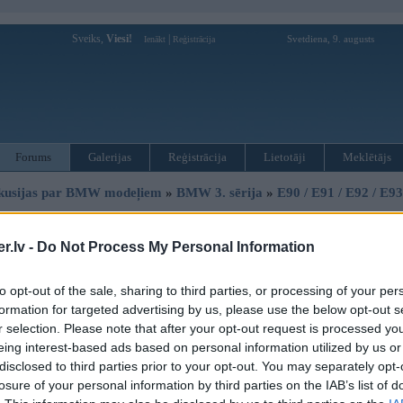
Sveiks,
Viesi!
|
Svetdiena, 9. augusts
Ienākt
Reģistrācija
Forums
Galerijas
Reģistrācija
Lietotāji
Meklētājs
kusijas par BMW modeļiem
»
BMW 3. sērija
»
E90 / E91 / E92 / E9
i E90 dzesēšanas temperatūra par zemu
.lv -
Do Not Process My Personal Information
Atbildēt
to opt-out of the sale, sharing to third parties, or processing of your per
Ziņojums
formation for targeted advertising by us, please use the below opt-out s
18. Jun 2019, 15:40
r selection. Please note that after your opt-out request is processed y
eing interest-based ads based on personal information utilized by us or
Es novēroju,ka tempratūra mēdz nokristies līdz 74 grādiem, pārsvarā svārstās
zemu? vai var būt vainīgs termostats? cik lasīju,ja ir problēmas ar termostatu
disclosed to third parties prior to your opt-out. You may separately opt-
losure of your personal information by third parties on the IAB’s list of