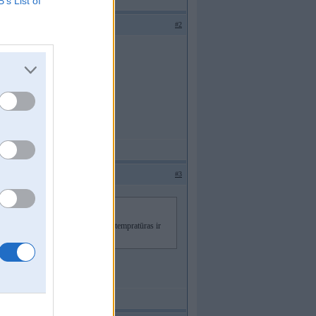
B’s List of
#2
#3
stās no 74-94... cik saprotu šādas tempratūras ir
rmostatu tad iemet kļūdu?