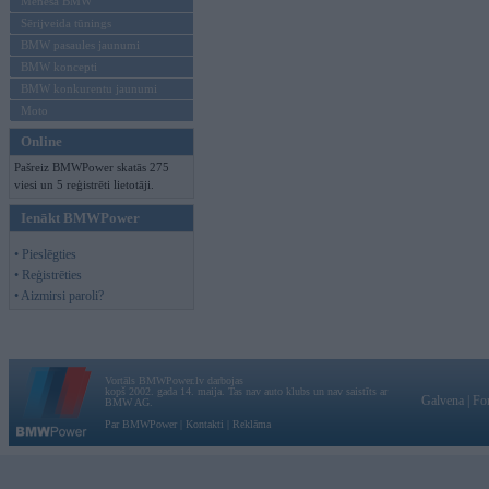
Mēneša BMW
Sērijveida tūnings
BMW pasaules jaunumi
BMW koncepti
BMW konkurentu jaunumi
Moto
Online
Pašreiz BMWPower skatās 275
viesi un 5 reģistrēti lietotāji.
Ienākt BMWPower
• Pieslēgties
• Reģistrēties
• Aizmirsi paroli?
Vortāls BMWPower.lv darbojas
kopš 2002. gada 14. maija. Tas nav auto klubs un nav saistīts ar
Galvena
|
Fo
BMW AG.
Par BMWPower
|
Kontakti
|
Reklāma