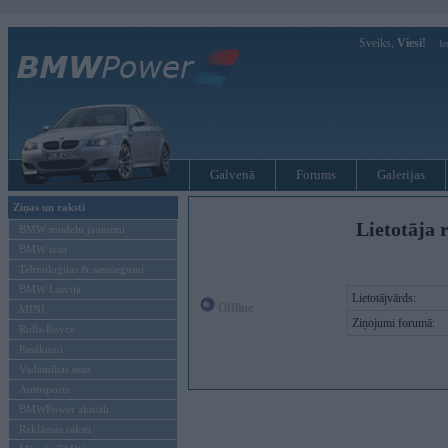
Sveiks,
Viesi!
Ie
Galvenā
Forums
Galerijas
Ziņas un raksti
Lietotāja 
BMW modeļu jaunumi
BMW testi
Tehnoloģijas & sasniegumi
BMW Latvijā
Lietotājvārds:
Offline
MINI
Ziņojumi forumā:
Rolls-Royce
Pasākumi
Vadāmības tests
Autosports
BMWPower aktuāli
Reklāmas raksti