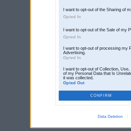
also be disclosed by us to 
I want to opt-out of the Sharing of 
Downstream Participants
th
Opted In
third parties.
I want to opt-out of the Sale of my 
Opted In
I want to opt-out of processing my 
Advertising.
Opted In
I want to opt-out of Collection, Use
of my Personal Data that Is Unrelat
it was collected.
Opted Out
CONFIRM
Data Deletion