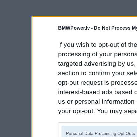
BMWPower.lv -
Do Not Process My
If you wish to opt-out of the
processing of your personal
targeted advertising by us
section to confirm your sel
opt-out request is proces
interest-based ads based o
us or personal information d
your opt-out. You may separ
disclosure of your personal
IAB’s list of downstream pa
Personal Data Processing Opt Outs