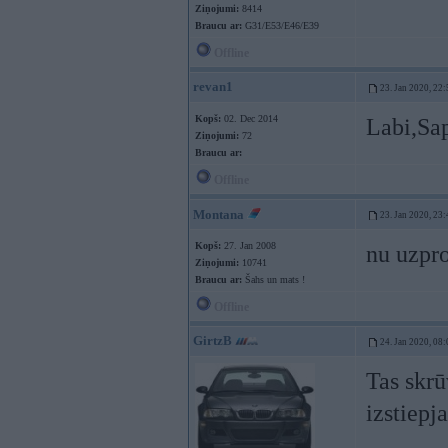
Ziņojumi:
8414
Braucu ar:
G31/E53/E46/E39
Offline
revan1
23. Jan 2020, 22:
Kopš:
02. Dec 2014
Labi,Sap
Ziņojumi:
72
Braucu ar:
Offline
Montana
23. Jan 2020, 23:
Kopš:
27. Jan 2008
nu uzpro
Ziņojumi:
10741
Braucu ar:
Šahs un mats !
Offline
GirtzB
24. Jan 2020, 08:
Tas skr
izstiepja