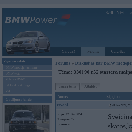
Sveiks,
Viesi!
Ie
Galvenā
Forums
Galerijas
Ziņas un raksti
Forums
»
Diskusijas par BMW modeļi
BMW modeļu jaunumi
Tēma: 330i 90 n52 startera maiņ
BMW testi
Mēneša BMW
Sērijveida tūnings
Jauna tēma
Atbildēt
Vel...
Autors
Ziņojums
Gadījuma bilde
revan1
23. Jan 2020, 21:
Kopš:
02. Dec 2014
Sveicinā
Ziņojumi:
72
skatos,k
Braucu ar: