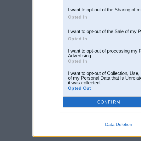
also be disclosed by us to 
I want to opt-out of the Sharing of 
Downstream Participants
th
Opted In
third parties.
I want to opt-out of the Sale of my 
Opted In
I want to opt-out of processing my 
Advertising.
Opted In
I want to opt-out of Collection, Use
of my Personal Data that Is Unrelat
it was collected.
Opted Out
CONFIRM
Data Deletion