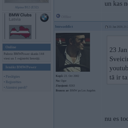
un kas n
Alpina B12 (E32)
Offline
bmwaddict
23. Jan 2020, 21:
Online
23 Jan
Pašreiz BMWPower skatās 144
Sveici
viesi un 1 reģistrēti lietotāji.
youtub
Ienākt BMWPower
tā ir 
Kopš:
23. Oct 2002
• Pieslēgties
No:
Ogre
• Reģistrēties
Ziņojumi:
8263
• Aizmirsi paroli?
Braucu ar:
BMW pa Los Angeles
nu es t