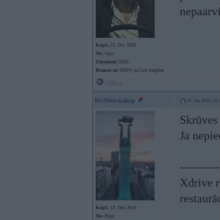
nepaarvi
Kopš:
23. Oct 2002
No:
Ogre
Ziņojumi:
8263
Braucu ar:
BMW pa Los Angeles
Offline
RSAWorkshop
23. Jan 2020, 21:
Skrūves 
Ja nepie
----------
Xdrive r
restaurā
Kopš:
13. Dec 2014
No:
Rīga