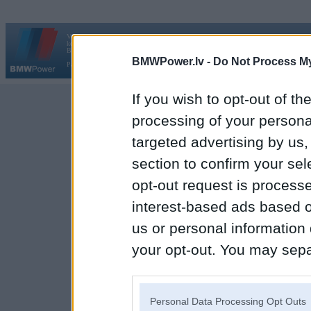
Vortāls BMWPower.lv darbojas
kopš 2002. gada 14. maija. Tas nav auto klubs un nav saistīts ar
Galvena
|
Fo
BMW AG.
BMWPower.lv -
Do Not Process My
Par BMWPower
|
Kontakti
|
Reklāma
If you wish to opt-out of the
processing of your personal
targeted advertising by us
section to confirm your sel
opt-out request is proces
interest-based ads based o
us or personal information d
your opt-out. You may separ
disclosure of your personal
IAB’s list of downstream pa
Personal Data Processing Opt Outs