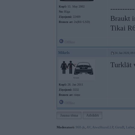
Kopš:
15. May 2002
----------
No:
Rīga
Braukt i
Ziņojumi:
22409
Braucu ar:
2x(R6+LSD)
Tikai R
Offline
Mikels
24. Jan 2020, 09:
Turklāt 
Kopš:
28. Jan 2011
Ziņojumi:
5532
Braucu ar:
cieņu
Offline
Jauna tēma
Atbildēt
Moderatori:
968-jk
,
AV
,
AiwaShuraLLP
,
GirtzB
,
Lafter