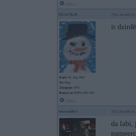
Offline
HiJaCKeR
23. Jan 2020, 21:
ir dzird
Kopš:
04. Aug 2003
No:
Rīga
Ziņojumi:
4976
Braucu ar:
BMW E90 330i
Offline
bmwaddict
23. Jan 2020, 21:
da labi,
pameerce