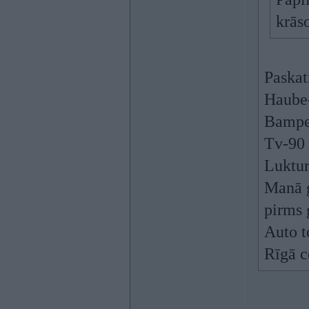
krās
Paskat
Haube
Bampe
Tv-90
Luktur
Manā g
pirms 
Auto t
Rīgā c