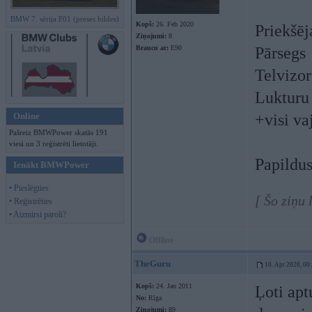
BMW 7. sērija F01 (preses bildes)
Kopš:
26. Feb 2020
Priekšēj
Ziņojumi:
8
Braucu ar:
E90
Pārsegs
Telvizor
Lukturu
Online
+visi va
Pašreiz BMWPower skatās 191
viesi un 3 reģistrēti lietotāji.
Papildus
Ienākt BMWPower
• Pieslēgties
[ Šo ziņu 
• Reģistrēties
• Aizmirsi paroli?
Offline
TheGuru
10. Apr 2020, 00
Kopš:
24. Jan 2011
Ļoti ap
No:
Rīga
Ziņojumi:
89