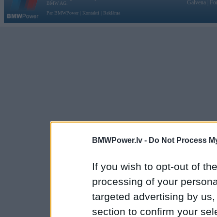
Galvena
|
Fo
BMW AG.
Par BMWPower
|
Kontakti
|
Reklāma
BMWPower.lv -
Do Not Process My
If you wish to opt-out of the
processing of your personal
targeted advertising by us
section to confirm your sel