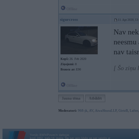
Offline
sigurcross
11. Apr 2020, 13
Nav neku
neesmu a
nav tais
Kopš:
26. Feb 2020
Ziņojumi:
8
[ Šo ziņu 
Braucu ar:
E90
Offline
Jauna tēma
Atbildēt
Moderatori:
968-jk
,
AV
,
AiwaShuraLLP
,
GirtzB
,
Lafter
Vortāls BMWPower.lv darbojas
kopš 2002. gada 14. maija. Tas nav auto klubs un nav saistīts ar