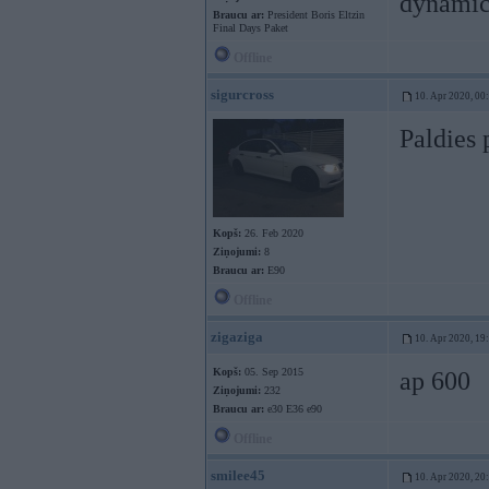
dynamic?
Braucu ar:
President Boris Eltzin
Final Days Paket
Offline
sigurcross
10. Apr 2020, 00
Paldies 
Kopš:
26. Feb 2020
Ziņojumi:
8
Braucu ar:
E90
Offline
zigaziga
10. Apr 2020, 19
Kopš:
05. Sep 2015
ap 600
Ziņojumi:
232
Braucu ar:
e30 E36 e90
Offline
smilee45
10. Apr 2020, 20