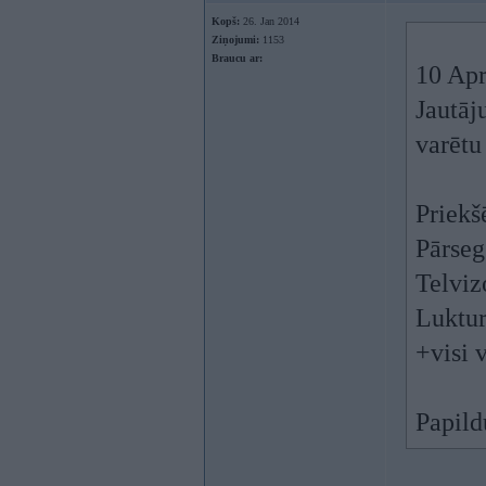
Kopš:
26. Jan 2014
Ziņojumi:
1153
Braucu ar:
10 Apr
Jautāj
varētu
Priekš
Pārseg
Telviz
Luktu
+visi 
Papild