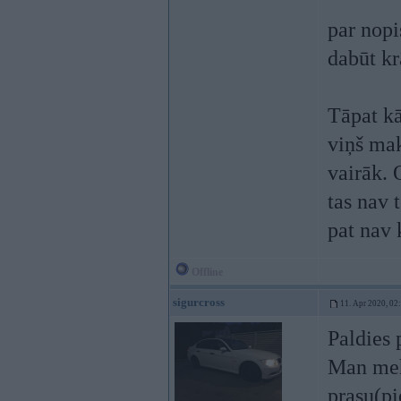
par nopi
dabūt kr
Tāpat kā
viņš mak
vairāk. 
tas nav 
pat nav
Offline
sigurcross
11. Apr 2020, 02
Paldies 
Man mehā
prasu(p