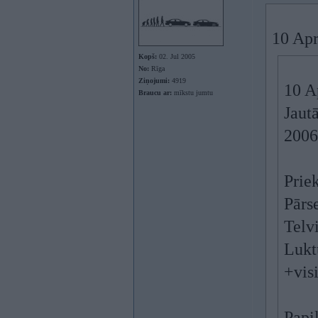
10 Apr
Kopš:
02. Jul 2005
No:
Rīga
Ziņojumi:
4919
10 A
Braucu ar:
mīkstu jumtu
Jaut
2006
Prie
Pārs
Telv
Lukt
+vis
Papi