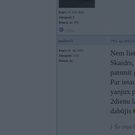
Kopš:
26. Feb 2020
Ziņojumi:
8
Braucu ar:
E90
Offline
smilee45
11. Apr 2020, 12
Kopš:
26. Jan 2014
Ņem liet
Ziņojumi:
1153
Skaidrs,
Braucu ar:
patsmit
Par iet
yanjux p
2dienu l
dabūjis
[ Šo ziņu