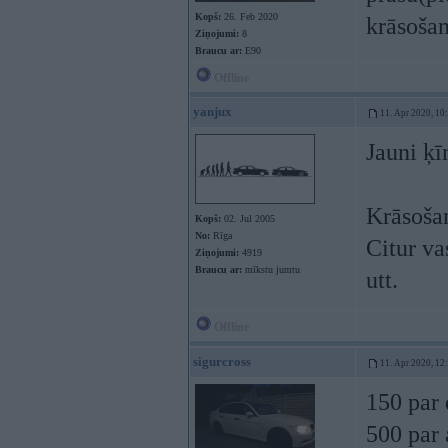
Kopš:
26. Feb 2020
krāsošan
Ziņojumi:
8
Braucu ar:
E90
Offline
yanjux
11. Apr 2020, 10
Jauni ķī
Krāsošan
Kopš:
02. Jul 2005
No:
Rīga
Citur va
Ziņojumi:
4919
Braucu ar:
mīkstu jumtu
utt.
Offline
sigurcross
11. Apr 2020, 12
150 par 
500 par