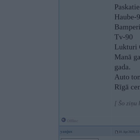
Paskatie
Haube-9
Bamperi
Tv-90
Lukturi 
Manā gad
gada.
Auto to
Rīgā cen
[ Šo ziņu
Offline
yanjux
10. Apr 2020, 22