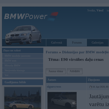
Sveiks,
Viesi!
Ie
Galvenā
Forums
Galerijas
Ziņas un raksti
Forums
»
Diskusijas par BMW modeļi
BMW modeļu jaunumi
Tēma: E90 virsūbes daļu cenas
BMW testi
Mēneša BMW
Sērijveida tūnings
Jauna tēma
Atbildēt
Vel...
Autors
Ziņojums
Gadījuma bilde
sigurcross
10. Apr 2020, 00
Jautājum
varētu i