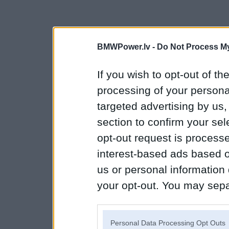
BMWPower.lv -
Do Not Process My
If you wish to opt-out of the
processing of your personal
targeted advertising by us
section to confirm your sel
opt-out request is proces
interest-based ads based o
us or personal information d
your opt-out. You may separ
disclosure of your personal
IAB’s list of downstream pa
Personal Data Processing Opt Outs