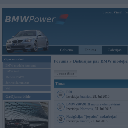
Sveiks,
Viesi!
Ie
Galvenā
Forums
Galerijas
Ziņas un raksti
Forums
»
Diskusijas par BMW modeļi
BMW modeļu jaunumi
BMW testi
Jauna tēma
Mēneša BMW
Sērijveida tūnings
Tēmas
Vel...
E90
Gadījuma bilde
Izveidoja:
brainiac
, 28. Jul 2015
BMW e90/e91 3l motora eļas patēriņš.
Izveidoja:
Normens
, 25. Jul 2015
Navigācijas "joystics" nedarbojas!
Izveidoja:
krabix
, 21. Jul 2015