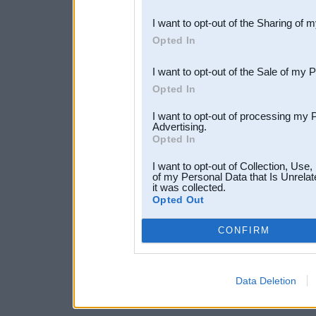
also be disclosed by us to 
I want to opt-out of the Sharing of 
Downstream Participants
th
Opted In
third parties.
I want to opt-out of the Sale of my 
Opted In
I want to opt-out of processing my 
Advertising.
Opted In
I want to opt-out of Collection, Use
of my Personal Data that Is Unrelat
it was collected.
Opted Out
CONFIRM
Data Deletion