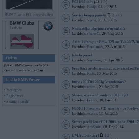
E93 iekš ss.lv
(
1
2
)
Izveidoja:
Flafijs
, 03. Jul 2015
BMW 7. sērija F01 (preses bildes)
Service lampa panelī
(
2
3
4
)
Izveidoja:
Vivita
, 08. Jun 2015
Navigacijas ziņojuma noņemšana
Izveidoja:
smilee45
, 29. May 2015
Atsauksmes par Bmw 325 un 330 2007-20
Izveidoja:
Pensionars
, 22. Apr 2015
Kļūda panelī
Online
Izveidoja:
Santafeee
, 14. Apr 2015
Pašreiz BMWPower skatās 289
Problēma ar elektroniku, auto smadzenēm
viesi un 1 reģistrēti lietotāji.
Izveidoja:
Ralix
, 10. Mar 2015
Ienākt BMWPower
bmw e90 330i 2008g Atsauksmes?
Izveidoja:
revan1
, 29. Jan 2015
• Pieslēgties
Skaņa, uzsākot braukt ar 318i E90
• Reģistrēties
Izveidoja:
krist77
, 18. Jan 2015
• Aizmirsi paroli?
E90/E91 Business CD nomaiņa uz Profess
Izveidoja:
osixxx
, 13. Jan 2015
Stūres pārlikšana E91 2008. gada 320d 1
Izveidoja:
AtisSmits
, 08. Dec 2014
BM Auto akcija
(
1
2
)