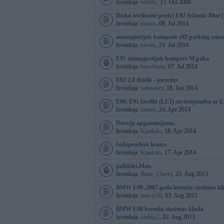
Izveidoja:
edzulis
, 15. Oct 2008
Disku ieteikumi priekš E92 Atlantic Blue
(
Izveidoja:
tracins
, 08. Jul 2014
aizmugurējais bamperis e92 parking sensor
Izveidoja:
tracins
, 24. Jul 2014
E91 aizmugurējais bampers M paka
Izveidoja:
bmwbrum
, 07. Jul 2014
E92 2,0 dīzelis - pieredze
Izveidoja:
radiaators
, 18. Jun 2014
E90, E91 facelift (LCI) savietojamība ar 
Izveidoja:
tracins
, 24. Apr 2014
Durvju apgaismojums.
Izveidoja:
Kjaakars
, 18. Apr 2014
Independent heater.
Izveidoja:
Kjaakars
, 17. Apr 2014
palidziet,Man.
Izveidoja:
Bmw_Cherry
, 23. Aug 2013
BMW E90 ,2007 gada bremžu sistēmas kļ
Izveidoja:
marcis10
, 03. Aug 2013
BMW E90 bremžu sistēmas kļuda
Izveidoja:
kinkijs2
, 02. Aug 2013