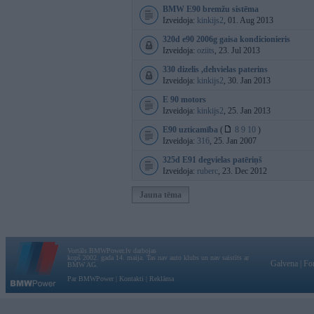
BMW E90 bremžu sistēma
Izveidoja:
kinkijs2
, 01. Aug 2013
320d e90 2006g gaisa kondicionieris
Izveidoja:
oziits
, 23. Jul 2013
330 dizelis ,dehvielas paterins
Izveidoja:
kinkijs2
, 30. Jan 2013
E 90 motors
Izveidoja:
kinkijs2
, 25. Jan 2013
E90 uzticamība
(
8
9
10
)
Izveidoja:
316
, 25. Jan 2007
325d E91 degvielas patēriņš
Izveidoja:
ruberc
, 23. Dec 2012
Jauna tēma
Vortāls BMWPower.lv darbojas
kopš 2002. gada 14. maija. Tas nav auto klubs un nav saistīts ar
Galvena
|
Fo
BMW AG.
Par BMWPower
|
Kontakti
|
Reklāma