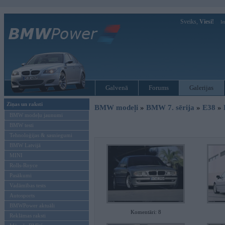
Sveiks,
Viesi!
Ie
Galvenā
Forums
Galerijas
Ziņas un raksti
BMW modeļi
»
BMW 7. sērija
»
E38
»
BMW modeļu jaunumi
BMW testi
Tehnoloģijas & sasniegumi
BMW Latvijā
MINI
Rolls-Royce
Pasākumi
Vadāmības tests
Autosports
BMWPower aktuāli
Komentāri: 8
Reklāmas raksti