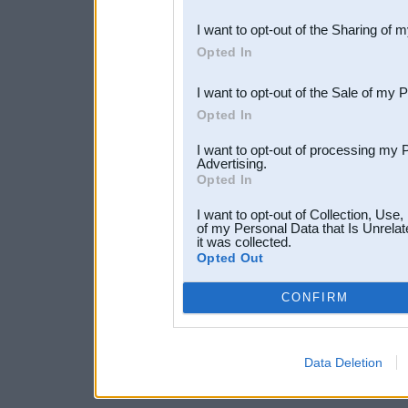
also be disclosed by us to 
I want to opt-out of the Sharing of 
Downstream Participants
th
Opted In
third parties.
I want to opt-out of the Sale of my 
Opted In
I want to opt-out of processing my 
Advertising.
Opted In
I want to opt-out of Collection, Use
of my Personal Data that Is Unrelat
it was collected.
Opted Out
CONFIRM
Data Deletion