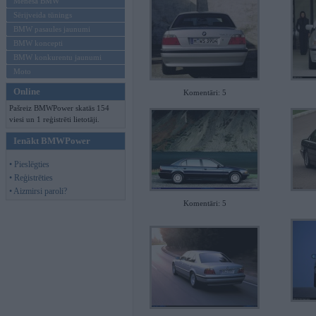
Mēneša BMW
Sērijveida tūnings
BMW pasaules jaunumi
BMW koncepti
BMW konkurentu jaunumi
Moto
Online
Komentāri: 5
Pašreiz BMWPower skatās 154
viesi un 1 reģistrēti lietotāji.
Ienākt BMWPower
• Pieslēgties
• Reģistrēties
• Aizmirsi paroli?
Komentāri: 5