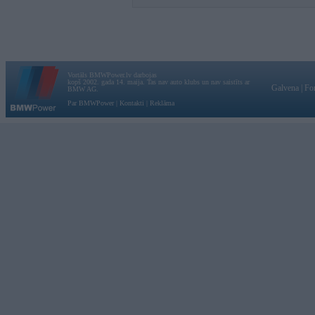
Vortāls BMWPower.lv darbojas
kopš 2002. gada 14. maija. Tas nav auto klubs un nav saistīts ar
Galvena
|
Fo
BMW AG.
Par BMWPower
|
Kontakti
|
Reklāma