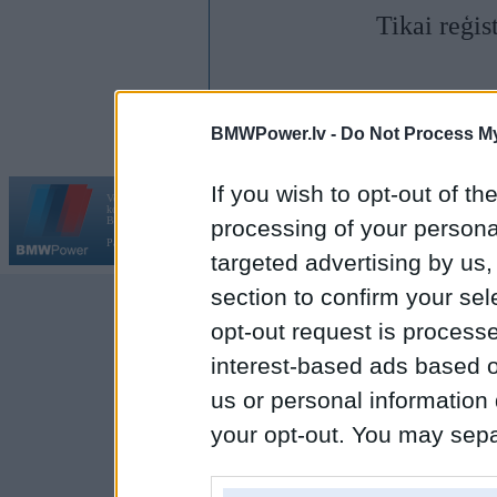
Tikai reģis
BMWPower.lv -
Do Not Process My
If you wish to opt-out of the
Vortāls BMWPower.lv darbojas
kopš 2002. gada 14. maija. Tas nav auto klubs un nav saistīts ar
Galvena
|
Fo
BMW AG.
processing of your personal
Par BMWPower
|
Kontakti
|
Reklāma
targeted advertising by us
section to confirm your sel
opt-out request is proces
interest-based ads based o
us or personal information d
your opt-out. You may separ
disclosure of your personal