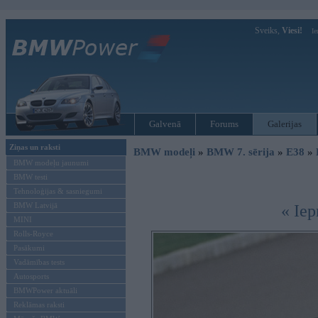
Sveiks,
Viesi!
Ie
Galvenā
Forums
Galerijas
Ziņas un raksti
BMW modeļi
»
BMW 7. sērija
»
E38
»
BMW modeļu jaunumi
BMW testi
Tehnoloģijas & sasniegumi
BMW Latvijā
« Iep
MINI
Rolls-Royce
Pasākumi
Vadāmības tests
Autosports
BMWPower aktuāli
Reklāmas raksti