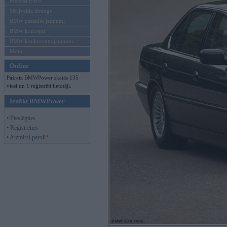
Mēneša BMW
Sērijveida tūnings
BMW pasaules jaunumi
BMW koncepti
BMW konkurentu jaunumi
Moto
Online
Pašreiz BMWPower skatās 135
viesi un 1 reģistrēti lietotāji.
Ienākt BMWPower
• Pieslēgties
• Reģistrēties
• Aizmirsi paroli?