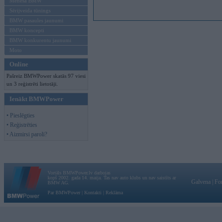
Mēneša BMW
Sērijveida tūnings
BMW pasaules jaunumi
BMW koncepti
BMW konkurentu jaunumi
Moto
Online
Pašreiz BMWPower skatās 97 viesi
un 3 reģistrēti lietotāji.
Ienākt BMWPower
• Pieslēgties
• Reģistrēties
• Aizmirsi paroli?
Vortāls BMWPower.lv darbojas
kopš 2002. gada 14. maija. Tas nav auto klubs un nav saistīts ar
Galvena
|
Fo
BMW AG.
Par BMWPower
|
Kontakti
|
Reklāma