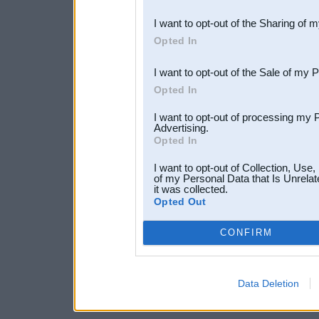
also be disclosed by us to 
I want to opt-out of the Sharing of 
Downstream Participants
th
Opted In
third parties.
I want to opt-out of the Sale of my 
Opted In
I want to opt-out of processing my 
Advertising.
Opted In
I want to opt-out of Collection, Use
of my Personal Data that Is Unrelat
it was collected.
Opted Out
CONFIRM
Data Deletion