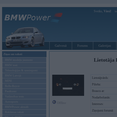
Sveiks,
Viesi!
Ie
Galvenā
Forums
Galerijas
Ziņas un raksti
Lietotāja
BMW modeļu jaunumi
BMW testi
Tehnoloģijas & sasniegumi
BMW Latvijā
Lietotājvārds:
MINI
Pilsēta:
Rolls-Royce
Braucu ar:
Pasākumi
Vadāmības tests
Nodarbošanās:
Autosports
Offline
Intereses:
BMWPower aktuāli
Ziņojumi forumā:
Reklāmas raksti