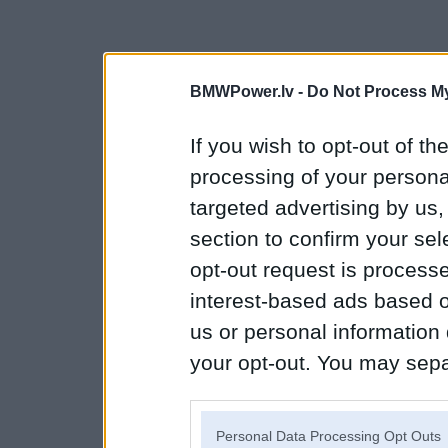
BMWPower.lv -
Do Not Process My
If you wish to opt-out of the
processing of your personal
targeted advertising by us
section to confirm your sel
opt-out request is proces
interest-based ads based o
us or personal information d
your opt-out. You may separ
disclosure of your personal
IAB’s list of downstream pa
Personal Data Processing Opt Outs