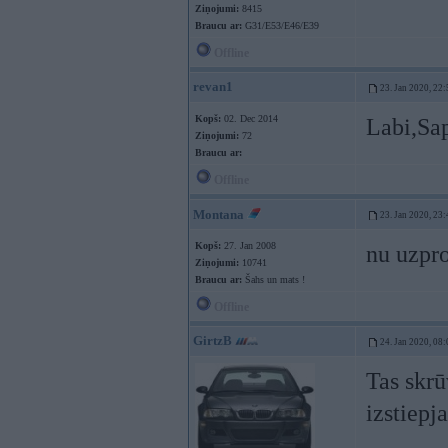
Ziņojumi:
8415
Braucu ar:
G31/E53/E46/E39
Offline
revan1
23. Jan 2020, 22:
Kopš:
02. Dec 2014
Labi,Sap
Ziņojumi:
72
Braucu ar:
Offline
Montana
23. Jan 2020, 23:
Kopš:
27. Jan 2008
nu uzpro
Ziņojumi:
10741
Braucu ar:
Šahs un mats !
Offline
GirtzB
24. Jan 2020, 08:
Tas skr
izstiepja