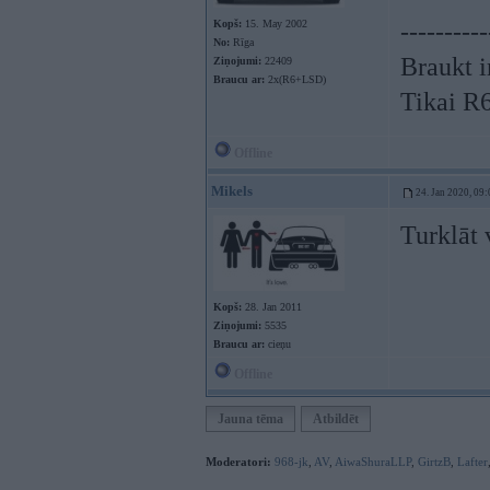
Kopš:
15. May 2002
----------
No:
Rīga
Braukt i
Ziņojumi:
22409
Braucu ar:
2x(R6+LSD)
Tikai R
Offline
Mikels
24. Jan 2020, 09:
Turklāt 
Kopš:
28. Jan 2011
Ziņojumi:
5535
Braucu ar:
cieņu
Offline
Jauna tēma
Atbildēt
Moderatori:
968-jk
,
AV
,
AiwaShuraLLP
,
GirtzB
,
Lafter