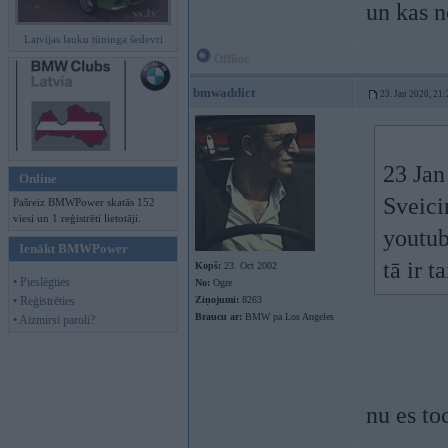
un kas n
Latvijas lauku tūninga šedevri
Offline
bmwaddict
23. Jan 2020, 21:
23 Jan
Online
Sveici
Pašreiz BMWPower skatās 152
viesi un 1 reģistrēti lietotāji.
youtub
Ienākt BMWPower
tā ir 
Kopš:
23. Oct 2002
• Pieslēgties
No:
Ogre
• Reģistrēties
Ziņojumi:
8263
Braucu ar:
BMW pa Los Angeles
• Aizmirsi paroli?
nu es t