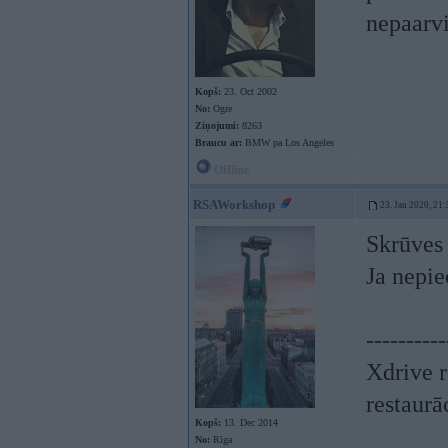
nepaarvi
Kopš:
23. Oct 2002
No:
Ogre
Ziņojumi:
8263
Braucu ar:
BMW pa Los Angeles
Offline
RSAWorkshop
23. Jan 2020, 21:
Skrūves 
Ja nepie
----------
Xdrive r
restaurā
Kopš:
13. Dec 2014
No:
Rīga