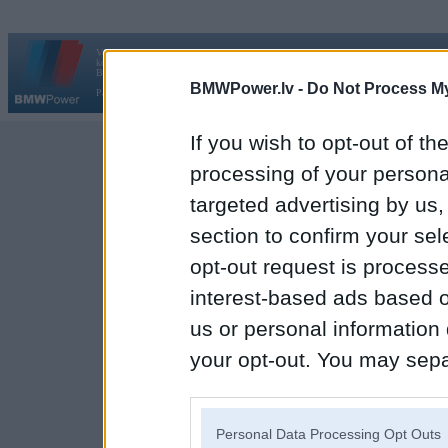
Vortāls BMWPower.lv darbojas
kopš 2002. gada 14. maija. Tas nav auto klubs un nav saistīts ar
Galvena
|
Fo
BMW AG.
BMWPower.lv -
Do Not Process My
Par BMWPower
|
Kontakti
|
Reklāma
If you wish to opt-out of the
processing of your personal
targeted advertising by us
section to confirm your sel
opt-out request is proces
interest-based ads based o
us or personal information d
your opt-out. You may separ
disclosure of your personal
IAB’s list of downstream pa
Personal Data Processing Opt Outs