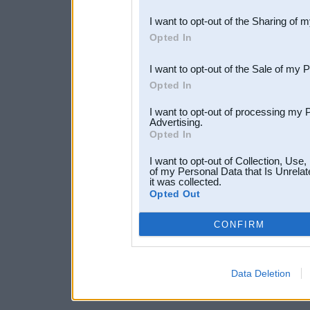
also be disclosed by us to 
I want to opt-out of the Sharing of 
Downstream Participants
th
Opted In
third parties.
I want to opt-out of the Sale of my 
Opted In
I want to opt-out of processing my 
Advertising.
Opted In
I want to opt-out of Collection, Use
of my Personal Data that Is Unrelat
it was collected.
Opted Out
CONFIRM
Data Deletion