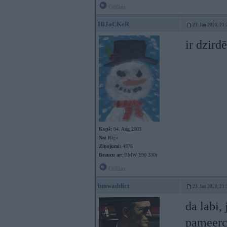
Offline
HiJaCKeR
23. Jan 2020, 21:
ir dzird
Kopš:
04. Aug 2003
No:
Rīga
Ziņojumi:
4976
Braucu ar:
BMW E90 330i
Offline
bmwaddict
23. Jan 2020, 21:
da labi,
pameerce