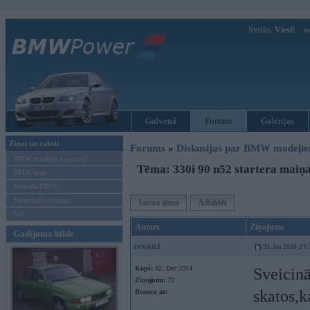
Sveiks,
Viesi!
Ie
Galvenā
Forums
Galerijas
Ziņas un raksti
Forums
»
Diskusijas par BMW modeļi
BMW modeļu jaunumi
Tēma: 330i 90 n52 startera maiņ
BMW testi
Mēneša BMW
Sērijveida tūnings
Jauna tēma
Atbildēt
Vel...
Autors
Ziņojums
Gadījuma bilde
revan1
23. Jan 2020, 21:
Kopš:
02. Dec 2014
Sveicinā
Ziņojumi:
72
skatos,k
Braucu ar: