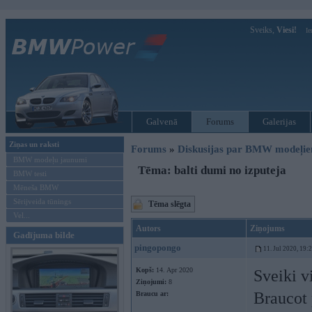
Sveiks,
Viesi!
Ie
Galvenā
Forums
Galerijas
Ziņas un raksti
Forums
»
Diskusijas par BMW modeļi
BMW modeļu jaunumi
Tēma: balti dumi no izputeja
BMW testi
Mēneša BMW
Sērijveida tūnings
Tēma slēgta
Vel...
Autors
Ziņojums
Gadījuma bilde
pingopongo
11. Jul 2020, 19:
Kopš:
14. Apr 2020
Sveiki v
Ziņojumi:
8
Braucot 
Braucu ar: