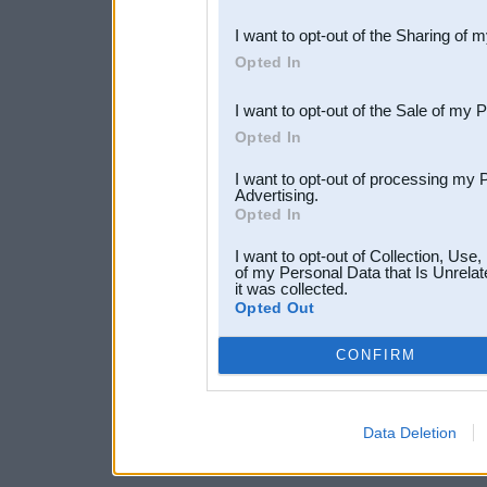
also be disclosed by us to 
I want to opt-out of the Sharing of 
Downstream Participants
th
Opted In
third parties.
I want to opt-out of the Sale of my 
Opted In
I want to opt-out of processing my 
Advertising.
Opted In
I want to opt-out of Collection, Use
of my Personal Data that Is Unrelat
it was collected.
Opted Out
CONFIRM
Data Deletion