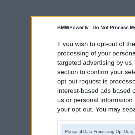
BMWPower.lv -
Do Not Process My
If you wish to opt-out of the
processing of your personal
targeted advertising by us
section to confirm your sel
opt-out request is proces
interest-based ads based o
us or personal information d
your opt-out. You may separ
disclosure of your personal
IAB’s list of downstream pa
Personal Data Processing Opt Outs