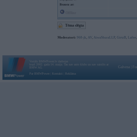
Braucu ar:
Offline
Tēma slēgta
Moderatori:
968-jk
,
AV
,
AiwaShuraLLP
,
GirtzB
,
Lafter
Vortāls BMWPower.lv darbojas
kopš 2002. gada 14. maija. Tas nav auto klubs un nav saistīts ar
Galvena
|
Fo
BMW AG.
Par BMWPower
|
Kontakti
|
Reklāma