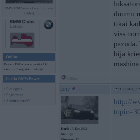
luksafor
BMW E90 Sedans Facelift (preses
duumu ma
bildes)
tikai ka
viss nor
pazuda. 
bija krie
Online
mashina
Pašreiz BMWPower skatās 149
viesi un 7 reģistrēti lietotāji.
Ienākt BMWPower
Offline
• Pieslēgties
CP17
11. Jul 2020, 19:
• Reģistrēties
http://
• Aizmirsi paroli?
topic=30
Kopš:
17. Dec 2002
No:
Rīga
Ziņojumi:
17