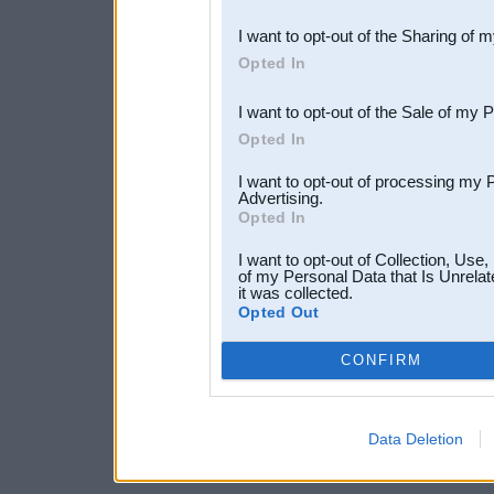
also be disclosed by us to 
I want to opt-out of the Sharing of 
Downstream Participants
th
Opted In
third parties.
I want to opt-out of the Sale of my 
Opted In
I want to opt-out of processing my 
Advertising.
Opted In
I want to opt-out of Collection, Use
of my Personal Data that Is Unrelat
it was collected.
Opted Out
CONFIRM
Data Deletion