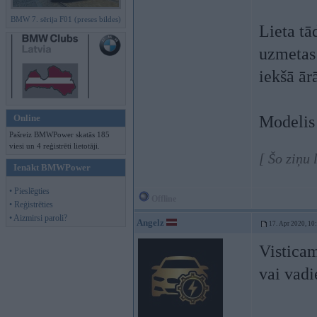
BMW 7. sērija F01 (preses bildes)
Lieta tā
uzmetas 
iekšā ār
Online
Modelis
Pašreiz BMWPower skatās 185
viesi un 4 reģistrēti lietotāji.
[ Šo ziņu
Ienākt BMWPower
• Pieslēgties
Offline
• Reģistrēties
• Aizmirsi paroli?
Angelz
17. Apr 2020, 10
Vistica
vai vadi