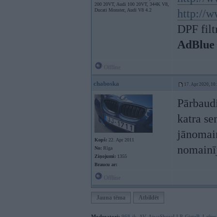
200 20VT, Audi 100 20VT, 344K V8,
Ducati Monster, Audi V8 4.2
http://w
DPF filt
AdBlue
Offline
chaboska
17. Apr 2020, 10
Pārbaudi
katra se
jānomain
Kopš:
22. Apr 2011
nomainī
No:
Rīga
Ziņojumi:
1355
Braucu ar:
Offline
Jauna tēma
Atbildēt
Moderatori:
968-jk
,
AV
,
AiwaShuraLLP
,
GirtzB
,
Lafter