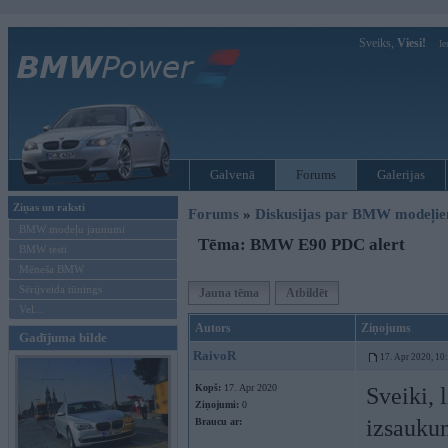
Sveiks,
Viesi!
Ie
Galvenā
Forums
Galerijas
Ziņas un raksti
Forums
»
Diskusijas par BMW modeļi
BMW modeļu jaunumi
Tēma: BMW E90 PDC alert
BMW testi
Mēneša BMW
Sērijveida tūnings
Jauna tēma
Atbildēt
Vel...
Autors
Ziņojums
Gadījuma bilde
RaivoR
17. Apr 2020, 10
Kopš:
17. Apr 2020
Sveiki, 
Ziņojumi:
0
izsaukum
Braucu ar: