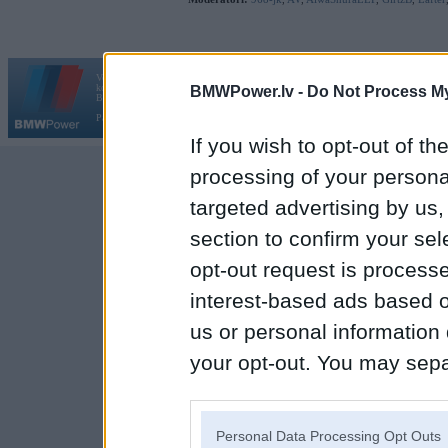
Vortāls BMWPower.lv darbojas
kopš 2002. gada 14. maija. Tas nav auto klubs un nav saistīts ar
BMWPower.lv -
Do Not Process My
Galvena
|
Fo
BMW AG.
Par BMWPower
|
Kontakti
|
Reklāma
If you wish to opt-out of the
processing of your personal
targeted advertising by us
section to confirm your sel
opt-out request is proces
interest-based ads based o
us or personal information d
your opt-out. You may separ
disclosure of your personal
IAB’s list of downstream pa
Personal Data Processing Opt Outs