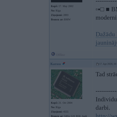
----------
Kopš:
17. May 2002
▫▪□ ■ B
No:
Rīga
Ziņojumi:
2893
moderniz
Braucu ar:
BMW
Dažādu 
jauninā
Offline
Kaross
17. Apr 2020, 10
Tad strā
----------
Individ
Kopš:
21. Oct 2004
darbi.
No:
Rīga
Ziņojumi:
4555
http://w
Braucu ar:
540ix G31 B58, Audi