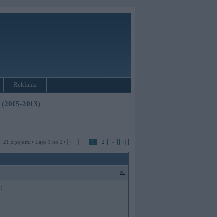
Reklāma
3 (2005-2013)
21 ziņojumi • Lapa 1 no 2 •
|«
«
1
2
»
»|
#1
?!