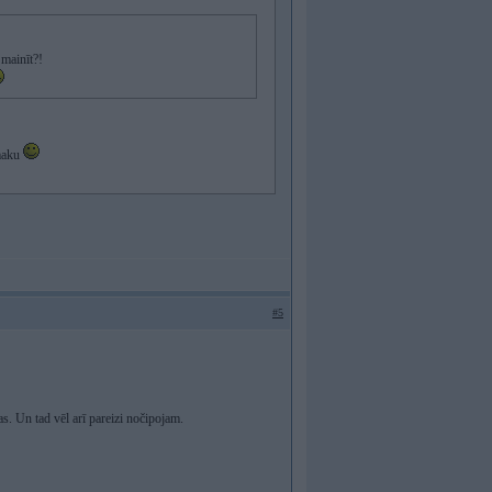
 mainīt?!
smaku
#5
s. Un tad vēl arī pareizi nočipojam.