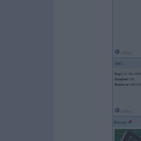
Offline
-INC-
Kopš:
24. Dec 2003
Ziņojumi:
316
Braucu ar:
MB G3
Offline
Kaross