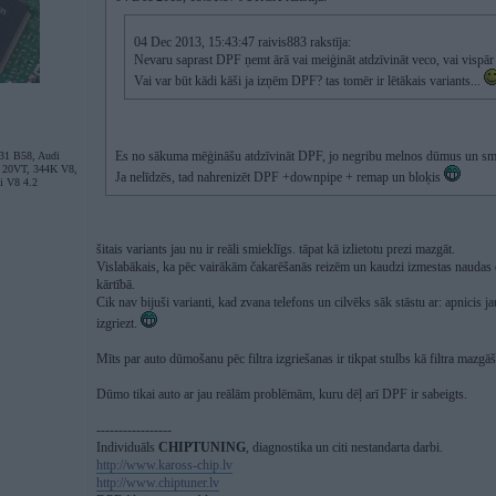
04 Dec 2013, 15:43:47 raivis883 rakstīja:
Nevaru saprast DPF ņemt ārā vai meiģināt atdzīvināt veco, vai vispār
Vai var būt kādi kāši ja izņēm DPF? tas tomēr ir lētākais variants...
Es no sākuma mēģināšu atdzīvināt DPF, jo negribu melnos dūmus un 
31 B58, Audi
 20VT, 344K V8,
Ja nelīdzēs, tad nahrenizēt DPF +downpipe + remap un bloķis
i V8 4.2
šitais variants jau nu ir reāli smieklīgs. tāpat kā izlietotu prezi mazgāt.
Vislabākais, ka pēc vairākām čakarēšanās reizēm un kaudzi izmestas naudas ci
kārtībā.
Cik nav bijuši varianti, kad zvana telefons un cilvēks sāk stāstu ar: apnicis ja
izgriezt.
Mīts par auto dūmošanu pēc filtra izgriešanas ir tikpat stulbs kā filtra mazgā
Dūmo tikai auto ar jau reālām problēmām, kuru dēļ arī DPF ir sabeigts.
-----------------
Individuāls
CHIPTUNING
, diagnostika un citi nestandarta darbi.
http://www.kaross-chip.lv
http://www.chiptuner.lv