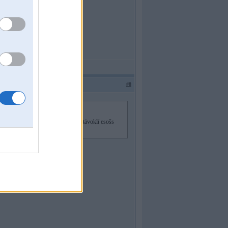
#8
ot nedūmo vairāk kā jebkurš labā stāvoklī esošs