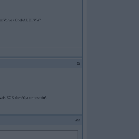
ar/Volvo / Opel/AUDI/VW/
#9
ais EGR dzesētāja termostatiņš.
#10