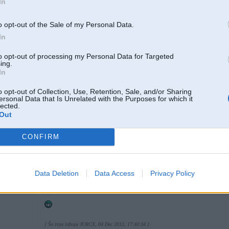
In
-----------------
www.hgkracing.com
o opt-out of the Sale of my Personal Data.
In
to opt-out of processing my Personal Data for Targeted
ing.
In
04. Dec 2013, 17:39
o opt-out of Collection, Use, Retention, Sale, and/or Sharing
ersonal Data that Is Unrelated with the Purposes for which it
lected.
Out
04 Dec 2013, 16:49:03 Murphy rakstīja:
Es jau šim izgāju cauri. No sākuma atjaunoju, beigās tāpat izgriezu. Dūm
BMW dīzelis
CONFIRM
Kur, kā atjaunoji?
Data Deletion
Data Access
Privacy Policy
Kāds zin, kas šīs pa kanotori un kādas atsauksmes?
DPF.LV
[ Šo ziņu laboja JURCX, 04 Dec 2013, 17:40:34 ]