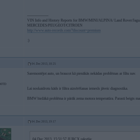
-----------------
VIN Info and History Reports for BMW/MINI/ALPINA/ Land Rover/Jagu
MERCEDES/PEUGEOT/CITROEN
http://www.auto-records.com/?discount=premium
:)
04. Dec 2013, 18:25
Saremontējot auto, un braucot kā pienākās nekādas problēmas ar filtu nav.
00TD
Lai noskaidrotu kāds ir filtra aizsērēšanas iemesls jāveic diagnostika.
BMW biežākā problēma ir pārāk zema motora temperatūra. Parasti beigts maz
04. Dec 2013, 19:17
04 Dec 2013, 15:51:57 JURCX rakstīja: