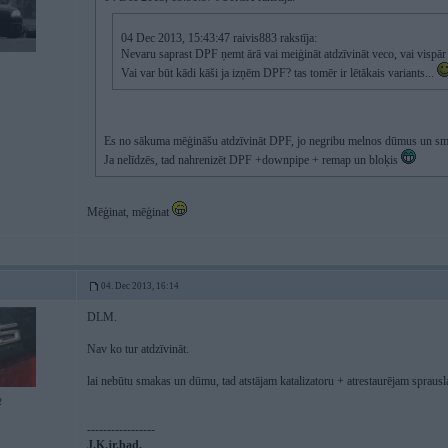
04 Dec 2013, 15:43:47 raivis883 rakstīja:
Nevaru saprast DPF ņemt ārā vai meiģināt atdzīvināt veco, vai vispār
Vai var būt kādi kāši ja izņēm DPF? tas tomēr ir lētākais variants...
Es no sākuma mēģināšu atdzīvināt DPF, jo negribu melnos dūmus un 
Ja nelīdzēs, tad nahrenizēt DPF +downpipe + remap un bloķis
Mēģinat, mēģinat
04. Dec 2013, 16:14
DLM.
Nav ko tur atdzīvināt.
lai nebūtu smakas un dūmu, tad atstājam katalizatoru + atrestaurējam sprausla
2
-----------------
J.K.jr.bad.