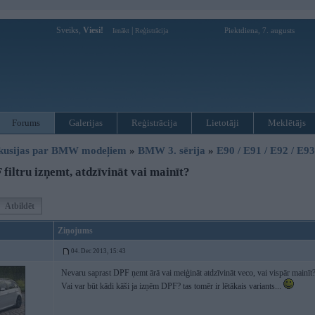
Sveiks,
Viesi!
|
Piektdiena, 7. augusts
Ienākt
Reģistrācija
Forums
Galerijas
Reģistrācija
Lietotāji
Meklētājs
kusijas par BMW modeļiem
»
BMW 3. sērija
»
E90 / E91 / E92 / E9
filtru izņemt, atdzīvināt vai mainīt?
Atbildēt
Ziņojums
04. Dec 2013, 15:43
Nevaru saprast DPF ņemt ārā vai meiģināt atdzīvināt veco, vai vispār mainīt
Vai var būt kādi kāši ja izņēm DPF? tas tomēr ir lētākais variants...