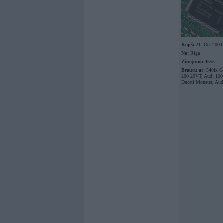
Kopš:
21. Oct 2004
No:
Rīga
Ziņojumi:
4555
Braucu ar:
540ix G
200 20VT, Audi 100
Ducati Monster, Aud