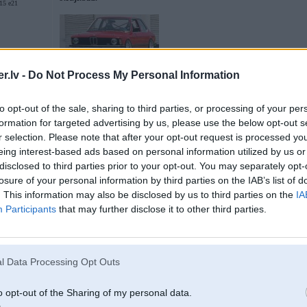
5 e21
.lv -
Do Not Process My Personal Information
04. Dec 2013, 16:49
to opt-out of the sale, sharing to third parties, or processing of your per
formation for targeted advertising by us, please use the below opt-out s
Es jau šim izgāju cauri. No sākuma atjaunoju, beigās tāpat izgriezu. Dūmo
r selection. Please note that after your opt-out request is processed y
dīzelis
eing interest-based ads based on personal information utilized by us or
disclosed to third parties prior to your opt-out. You may separately opt-
losure of your personal information by third parties on the IAB’s list of
3
. This information may also be disclosed by us to third parties on the
IA
Participants
that may further disclose it to other third parties.
SB R line, F39 M
l Data Processing Opt Outs
04. Dec 2013, 17:09
o opt-out of the Sharing of my personal data.
uz melnas krasas jau kvepus neredz