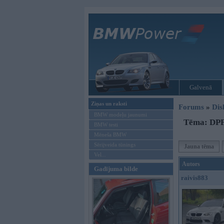
Galvenā
Ziņas un raksti
Forums
»
Dis
BMW modeļu jaunumi
Tēma: DPF 
BMW testi
Mēneša BMW
Sērijveida tūnings
Jauna tēma
Vel...
Autors
Gadījuma bilde
raivis883