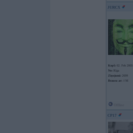
JURCX
Kopš:
02. Feb 2005
No:
Rīga
Ziņojumi:
2699
Braucu ar:
///M
Offline
CP17