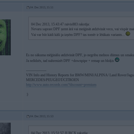
04. Dec 2013, 15:51
04 Dec 2013, 15:43:47 raivis883 rakstīja:
Nevaru saprast DPF ņemt ārā vai meiģināt atdzīvināt veco, vai vispār mai
Vai var būt kādi kāši ja izņēm DPF? tas tomēr ir lētākais variants...
Es no sākuma mēģināšu atdzīvināt DPF, jo negribu melnos dūmus un smak
Ja nelīdzēs, tad nahrenizēt DPF +downpipe + remap un bloķis
-----------------
VIN Info and History Reports for BMW/MINI/ALPINA/ Land Rover/Jagu
MERCEDES/PEUGEOT/CITROEN
http://www.auto-records.com/?discount=premium
:)
04. Dec 2013, 15:53
04 Dec 2013, 15:51:57 JURCX rakstīja: