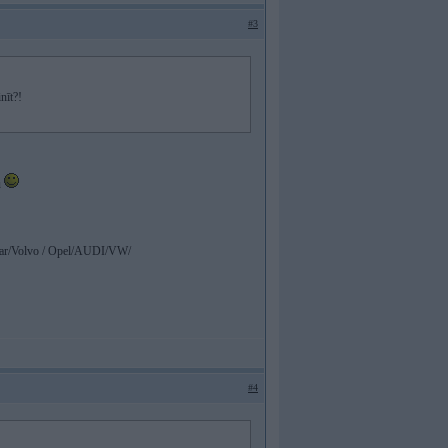
#3
nīt?!
u
ar/Volvo / Opel/AUDI/VW/
#4