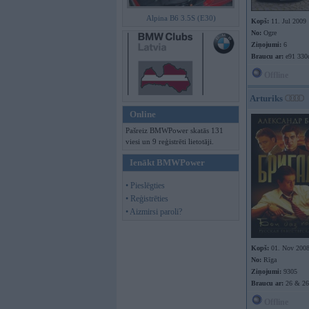
Alpina B6 3.5S (E30)
Kopš:
11. Jul 2009
No:
Ogre
Ziņojumi:
6
Braucu ar:
e91 330
Offline
Arturiks
Online
Pašreiz BMWPower skatās 131
viesi un 9 reģistrēti lietotāji.
Ienākt BMWPower
• Pieslēgties
• Reģistrēties
• Aizmirsi paroli?
Kopš:
01. Nov 200
No:
Rīga
Ziņojumi:
9305
Braucu ar:
26 & 26
Offline