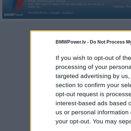
Vortāls BMWPower.lv darbojas
kopš 2002. gada 14. maija. Tas nav auto klubs un nav saistīts ar
Galvena
|
Fo
BMW AG.
Par BMWPower
|
Kontakti
|
Reklāma
BMWPower.lv -
Do Not Process My
If you wish to opt-out of the
processing of your personal
targeted advertising by us
section to confirm your sel
opt-out request is proces
interest-based ads based o
us or personal information d
your opt-out. You may separ
disclosure of your personal