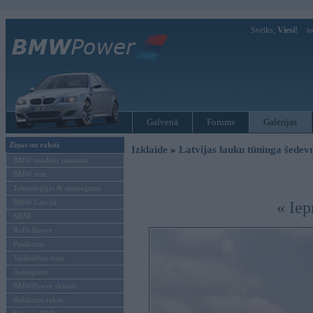
Sveiks,
Viesi!
Ie
Galvenā
Forums
Galerijas
Ziņas un raksti
Izklaide
»
Latvijas lauku tūninga šede
BMW modeļu jaunumi
BMW testi
Tehnoloģijas & sasniegumi
BMW Latvijā
« Iep
MINI
Rolls-Royce
Pasākumi
Vadāmības tests
Autosports
BMWPower aktuāli
Reklāmas raksti