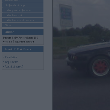
Mēneša BMW
Sērijveida tūnings
BMW pasaules jaunumi
BMW koncepti
BMW konkurentu jaunumi
Moto
Online
Pašreiz BMWPower skatās 200
viesi un 5 reģistrēti lietotāji.
Ienākt BMWPower
• Pieslēgties
• Reģistrēties
• Aizmirsi paroli?