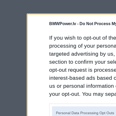
BMWPower.lv -
Do Not Process My
If you wish to opt-out of the
processing of your personal
targeted advertising by us
section to confirm your sel
opt-out request is proces
interest-based ads based o
us or personal information d
your opt-out. You may separ
disclosure of your personal
IAB’s list of downstream pa
Personal Data Processing Opt Outs