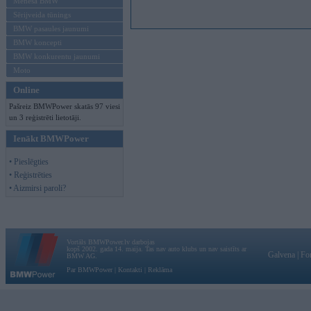
Mēneša BMW
Sērijveida tūnings
BMW pasaules jaunumi
BMW koncepti
BMW konkurentu jaunumi
Moto
Online
Pašreiz BMWPower skatās 97 viesi
un 3 reģistrēti lietotāji.
Ienākt BMWPower
• Pieslēgties
• Reģistrēties
• Aizmirsi paroli?
Vortāls BMWPower.lv darbojas
kopš 2002. gada 14. maija. Tas nav auto klubs un nav saistīts ar
Galvena
|
Fo
BMW AG.
Par BMWPower
|
Kontakti
|
Reklāma