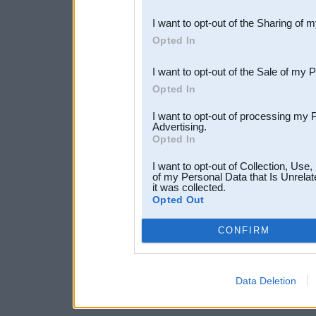
also be disclosed by us to 
I want to opt-out of the Sharing of 
Downstream Participants
th
Opted In
third parties.
I want to opt-out of the Sale of my 
Opted In
I want to opt-out of processing my 
Advertising.
Opted In
I want to opt-out of Collection, Use
of my Personal Data that Is Unrelat
it was collected.
Opted Out
CONFIRM
Data Deletion