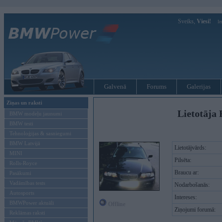
Sveiks,
Viesi!
Ie
Galvenā
Forums
Galerijas
Ziņas un raksti
Lietotāja 
BMW modeļu jaunumi
BMW testi
Tehnoloģijas & sasniegumi
BMW Latvijā
Lietotājvārds:
MINI
Pilsēta:
Rolls-Royce
Braucu ar:
Pasākumi
Vadāmības tests
Nodarbošanās:
Autosports
Intereses:
BMWPower aktuāli
Offline
Ziņojumi forumā:
Reklāmas raksti