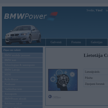
Sveiks,
Viesi!
Ie
Galvenā
Forums
Galerijas
Ziņas un raksti
Lietotāja C
BMW modeļu jaunumi
BMW testi
Tehnoloģijas & sasniegumi
BMW Latvijā
Lietotājvārds:
MINI
Pilsēta:
Rolls-Royce
Ziņojumi forumā:
Pasākumi
Vadāmības tests
Autosports
Offline
BMWPower aktuāli
Reklāmas raksti