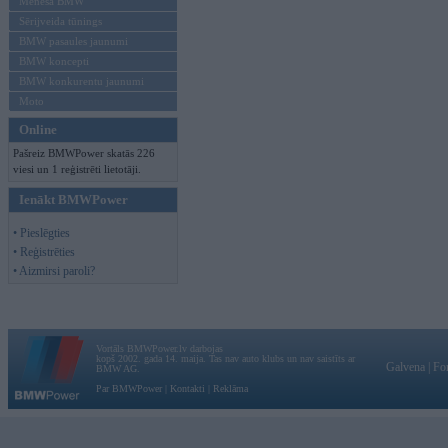
Mēneša BMW
Sērijveida tūnings
BMW pasaules jaunumi
BMW koncepti
BMW konkurentu jaunumi
Moto
Online
Pašreiz BMWPower skatās 226
viesi un 1 reģistrēti lietotāji.
Ienākt BMWPower
• Pieslēgties
• Reģistrēties
• Aizmirsi paroli?
Vortāls BMWPower.lv darbojas
kopš 2002. gada 14. maija. Tas nav auto klubs un nav saistīts ar
Galvena
|
Fo
BMW AG.
Par BMWPower
|
Kontakti
|
Reklāma