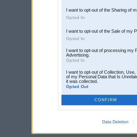
also be disclosed by us to 
I want to opt-out of the Sharing of 
Downstream Participants
th
Opted In
third parties.
I want to opt-out of the Sale of my 
Opted In
I want to opt-out of processing my 
Advertising.
Opted In
I want to opt-out of Collection, Use
of my Personal Data that Is Unrelat
it was collected.
Opted Out
CONFIRM
Data Deletion