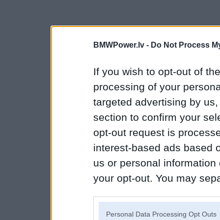
BMWPower.lv -
Do Not Process My
If you wish to opt-out of the
processing of your personal
targeted advertising by us
section to confirm your sel
opt-out request is proces
interest-based ads based o
us or personal information d
your opt-out. You may separ
disclosure of your personal
IAB’s list of downstream pa
Personal Data Processing Opt Outs