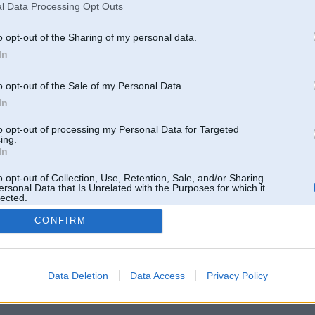
l Data Processing Opt Outs
o opt-out of the Sharing of my personal data.
In
o opt-out of the Sale of my Personal Data.
In
to opt-out of processing my Personal Data for Targeted
ing.
In
o opt-out of Collection, Use, Retention, Sale, and/or Sharing
ersonal Data that Is Unrelated with the Purposes for which it
lected.
Out
CONFIRM
 un nav saistīts ar
Galvena
|
Forums
|
Galerijas
|
Reģistrācija
|
Lietotaāji
|
Meklētājs
|
Reklā
Data Deletion
Data Access
Privacy Policy