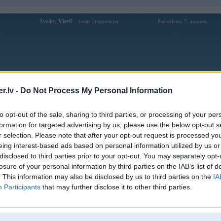
Sveiks,
Viesi!
|
Piektdiena, 7. augusts
Ienākt
Reģistrācija
Forums
Galerijas
Reģistrācija
Lietotāji
Meklētājs
.lv -
Do Not Process My Personal Information
laide
»
to opt-out of the sale, sharing to third parties, or processing of your per
formation for targeted advertising by us, please use the below opt-out s
Bildes
Kom
r selection. Please note that after your opt-out request is processed y
eing interest-based ads based on personal information utilized by us or
 (LV)
49
disclosed to third parties prior to your opt-out. You may separately opt-
losure of your personal information by third parties on the IAB’s list of
tūninga šedevri (BMW)
165
. This information may also be disclosed by us to third parties on the
IA
Participants
that may further disclose it to other third parties.