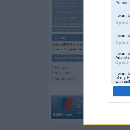
Mēneša BMW
Persona
Sērijveida tūnings
BMW pasaules jaunumi
I want t
BMW koncepti
Opted 
BMW konkurentu jaunumi
Moto
I want t
Online
Opted 
Pašreiz BMWPower skatās 112
viesi un 2 reģistrēti lietotāji.
I want 
Advertis
Ienākt BMWPower
Opted 
• Pieslēgties
• Reģistrēties
I want t
of my P
• Aizmirsi paroli?
was col
Opted 
Vortāls BMWPower.lv darbojas
kopš 2002. gada 14. maija. Tas nav auto klubs
BMW AG.
Par BMWPower
|
Kontakti
|
Reklāma