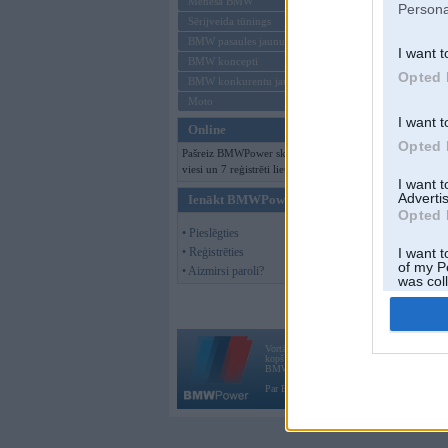
Mēneša BMW
Persona
Sērijveida tūnings
BMW pasaules jaunumi
I want t
BMW koncepti
Opted 
BMW konkurentu jaunumi
Moto
I want t
Online
Opted 
Pašreiz BMWPower skatās 125
viesi un 7 reģistrēti lietotāji.
I want 
Advertis
Ienākt BMWPower
Opted 
• Pieslēgties
• Reģistrēties
I want t
of my P
• Aizmirsi paroli?
was col
Opted 
Vortāls BMWPower.lv darbojas
kopš 2002. gada 14. maija. Tas nav auto klubs
BMW AG.
Par BMWPower
|
Kontakti
|
Reklāma