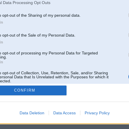
l Data Processing Opt Outs
o opt-out of the Sharing of my personal data.
In
o opt-out of the Sale of my Personal Data.
In
to opt-out of processing my Personal Data for Targeted
ing.
In
o opt-out of Collection, Use, Retention, Sale, and/or Sharing
ersonal Data that Is Unrelated with the Purposes for which it
lected.
Out
CONFIRM
 un nav saistīts ar
Galvena
|
Forums
|
Galerijas
|
Reģistrācija
|
Lietotaāji
|
Meklētājs
|
Reklā
Data Deletion
Data Access
Privacy Policy