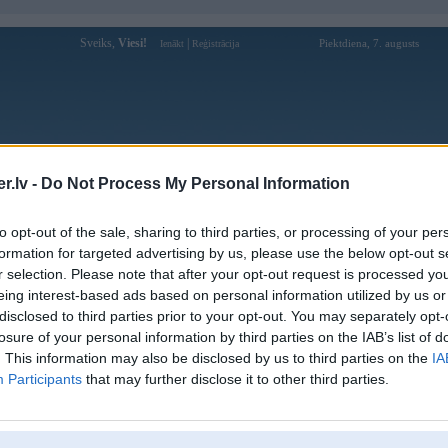
Sveiks,
Viesi!
|
Piektdiena, 7. augusts
Ienākt
Reģistrācija
Forums
Galerijas
Reģistrācija
Lietotāji
Meklētājs
.lv -
Do Not Process My Personal Information
laide
»
BMW + meitenes (LV)
»
to opt-out of the sale, sharing to third parties, or processing of your per
formation for targeted advertising by us, please use the below opt-out s
Bildes
Kom
r selection. Please note that after your opt-out request is processed y
BMW M5 E39
eing interest-based ads based on personal information utilized by us or
25
disclosed to third parties prior to your opt-out. You may separately opt-
losure of your personal information by third parties on the IAB’s list of
. This information may also be disclosed by us to third parties on the
IA
M3 E46
Participants
that may further disclose it to other third parties.
24