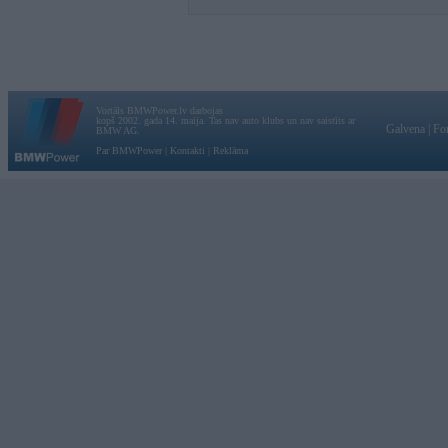
Vortāls BMWPower.lv darbojas
kopš 2002. gada 14. maija. Tas nav auto klubs un nav saistīts ar
Galvena
|
Fo
BMW AG.
Par BMWPower
|
Kontakti
|
Reklāma