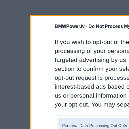
BMWPower.lv -
Do Not Process My
If you wish to opt-out of the
processing of your personal
targeted advertising by us
section to confirm your sel
opt-out request is proces
interest-based ads based o
us or personal information d
your opt-out. You may separ
disclosure of your personal
IAB’s list of downstream pa
Personal Data Processing Opt Outs