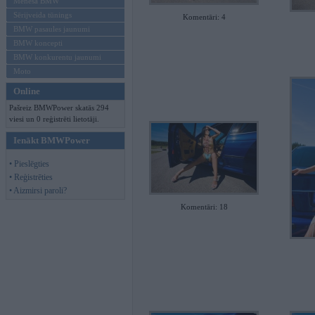
Mēneša BMW
Sērijveida tūnings
Komentāri: 4
BMW pasaules jaunumi
BMW koncepti
BMW konkurentu jaunumi
Moto
Online
Pašreiz BMWPower skatās 294
viesi un 0 reģistrēti lietotāji.
Ienākt BMWPower
• Pieslēgties
• Reģistrēties
• Aizmirsi paroli?
Komentāri: 18