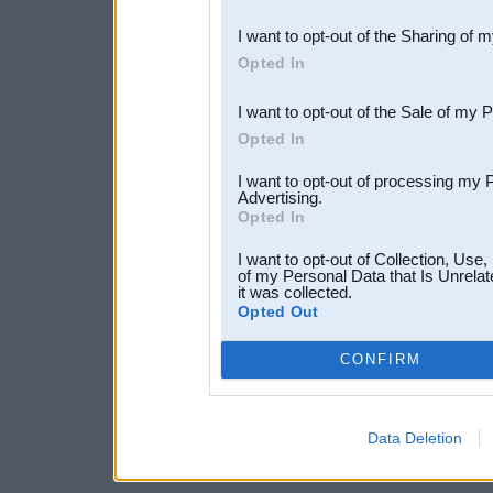
also be disclosed by us to 
I want to opt-out of the Sharing of 
Downstream Participants
th
Opted In
third parties.
I want to opt-out of the Sale of my 
Opted In
I want to opt-out of processing my 
Advertising.
Opted In
I want to opt-out of Collection, Use
of my Personal Data that Is Unrelat
it was collected.
Opted Out
CONFIRM
Data Deletion