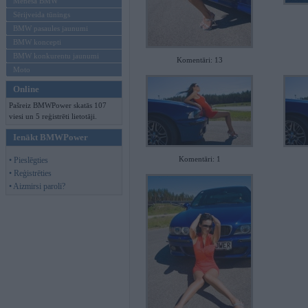
Mēneša BMW
Sērijveida tūnings
BMW pasaules jaunumi
BMW koncepti
BMW konkurentu jaunumi
Komentāri: 13
Moto
Online
Pašreiz BMWPower skatās 107
viesi un 5 reģistrēti lietotāji.
Ienākt BMWPower
Komentāri: 1
• Pieslēgties
• Reģistrēties
• Aizmirsi paroli?