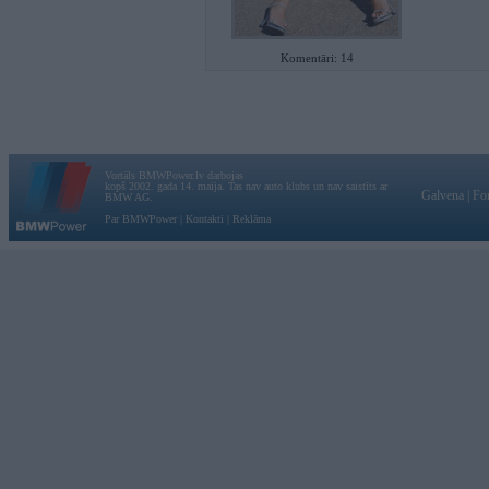
Komentāri: 14
Vortāls BMWPower.lv darbojas
kopš 2002. gada 14. maija. Tas nav auto klubs un nav saistīts ar
Galvena
|
Fo
BMW AG.
Par BMWPower
|
Kontakti
|
Reklāma