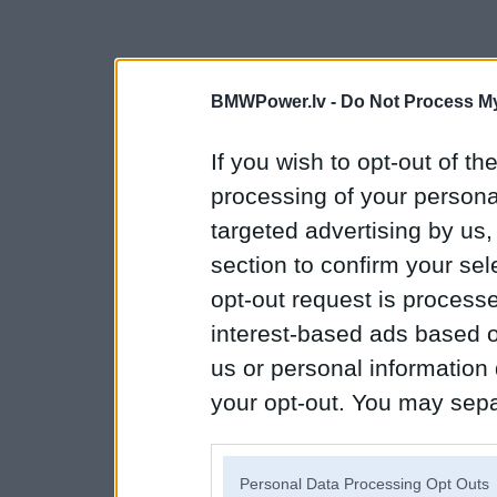
BMWPower.lv -
Do Not Process My
If you wish to opt-out of the
processing of your personal
targeted advertising by us
section to confirm your sel
opt-out request is proces
interest-based ads based o
us or personal information d
your opt-out. You may separ
disclosure of your personal
IAB’s list of downstream pa
Personal Data Processing Opt Outs