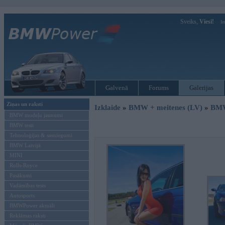
Sveiks,
Viesi!
Ie
Galvenā
Forums
Galerijas
Ziņas un raksti
Izklaide
»
BMW + meitenes (LV)
»
BMW
BMW modeļu jaunumi
BMW testi
Tehnoloģijas & sasniegumi
BMW Latvijā
MINI
Rolls-Royce
Pasākumi
Vadāmības tests
Autosports
BMWPower aktuāli
Reklāmas raksti