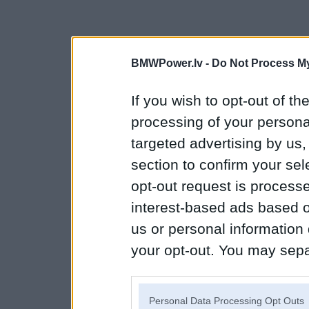
BMWPower.lv -
Do Not Process My
If you wish to opt-out of the
processing of your personal
targeted advertising by us
section to confirm your sel
opt-out request is proces
interest-based ads based o
us or personal information d
your opt-out. You may separ
disclosure of your personal
IAB’s list of downstream pa
Personal Data Processing Opt Outs