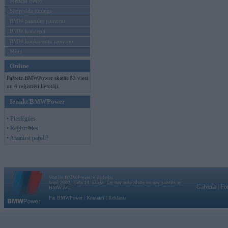
Mēneša BMW
Sērijveida tūnings
BMW pasaules jaunumi
BMW koncepti
BMW konkurentu jaunumi
Moto
Online
Pašreiz BMWPower skatās 83 viesi
un 4 reģistrēti lietotāji.
Ienākt BMWPower
• Pieslēgties
• Reģistrēties
• Aizmirsi paroli?
Vortāls BMWPower.lv darbojas
kopš 2002. gada 14. maija. Tas nav auto klubs un nav saistīts ar
Galvena
|
Fo
BMW AG.
Par BMWPower
|
Kontakti
|
Reklāma