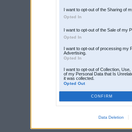
also be disclosed by us to 
I want to opt-out of the Sharing of 
Downstream Participants
th
Opted In
third parties.
I want to opt-out of the Sale of my 
Opted In
I want to opt-out of processing my 
Advertising.
Opted In
I want to opt-out of Collection, Use
of my Personal Data that Is Unrelat
it was collected.
Opted Out
CONFIRM
Data Deletion