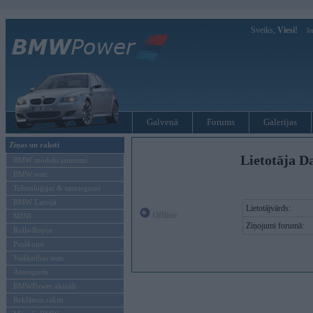
Sveiks,
Viesi!
Ie
Galvenā
Forums
Galerijas
Ziņas un raksti
Lietotāja D
BMW modeļu jaunumi
BMW testi
Tehnoloģijas & sasniegumi
BMW Latvijā
Lietotājvārds:
Offline
MINI
Ziņojumi forumā:
Rolls-Royce
Pasākumi
Vadāmības tests
Autosports
BMWPower aktuāli
Reklāmas raksti