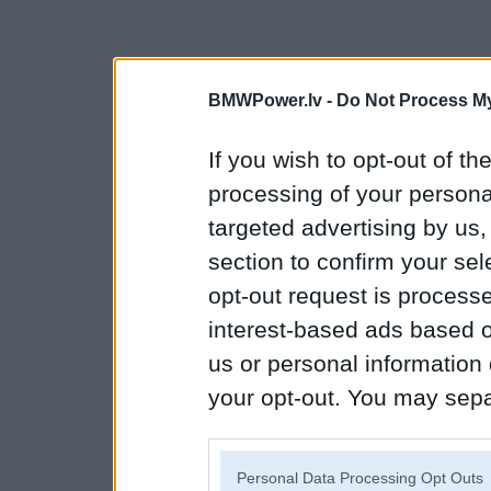
BMWPower.lv -
Do Not Process My
If you wish to opt-out of the
processing of your personal
targeted advertising by us
section to confirm your sel
opt-out request is proces
interest-based ads based o
us or personal information d
your opt-out. You may separ
disclosure of your personal
IAB’s list of downstream pa
Personal Data Processing Opt Outs