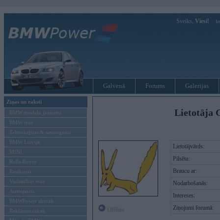
Sveiks,
Viesi!
Ie
Galvenā
Forums
Galerijas
Ziņas un raksti
Lietotāja C
BMW modeļu jaunumi
BMW testi
Tehnoloģijas & sasniegumi
BMW Latvijā
Lietotājvārds:
MINI
Pilsēta:
Rolls-Royce
Braucu ar:
Pasākumi
Vadāmības tests
Nodarbošanās:
Autosports
Intereses:
BMWPower aktuāli
Ziņojumi forumā:
Offline
Reklāmas raksti