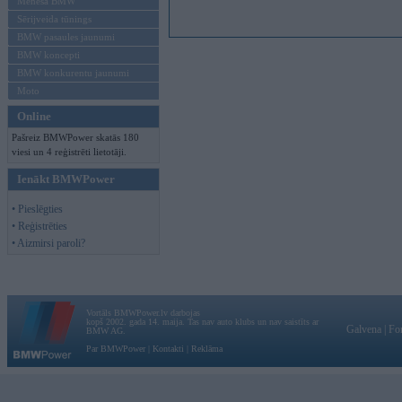
Mēneša BMW
Sērijveida tūnings
BMW pasaules jaunumi
BMW koncepti
BMW konkurentu jaunumi
Moto
Online
Pašreiz BMWPower skatās 180
viesi un 4 reģistrēti lietotāji.
Ienākt BMWPower
• Pieslēgties
• Reģistrēties
• Aizmirsi paroli?
Vortāls BMWPower.lv darbojas
kopš 2002. gada 14. maija. Tas nav auto klubs un nav saistīts ar
Galvena
|
Fo
BMW AG.
Par BMWPower
|
Kontakti
|
Reklāma