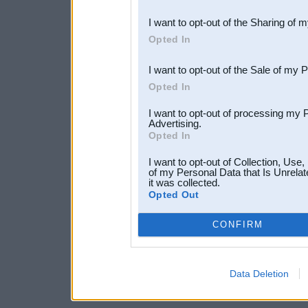
also be disclosed by us to 
I want to opt-out of the Sharing of 
Downstream Participants
th
Opted In
third parties.
I want to opt-out of the Sale of my 
Opted In
I want to opt-out of processing my 
Advertising.
Opted In
I want to opt-out of Collection, Use
of my Personal Data that Is Unrelat
it was collected.
Opted Out
CONFIRM
Data Deletion