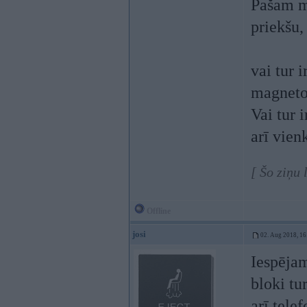
Pašam ma
priekšu,
vai tur i
magneto
Vai tur 
arī vien
[ Šo ziņu
Offline
josi
02. Aug 2018, 16
Iespējam
bloki tu
arī tele