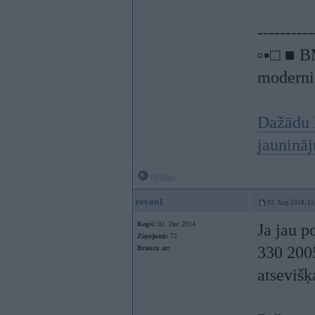
----------
▫▪□ ■ B
moderniz
Dažādu 
jauninā
Offline
revan1
02. Aug 2018, 15
Kopš:
02. Dec 2014
Ja jau p
Ziņojumi:
72
330 200
Braucu ar:
atsevišķ