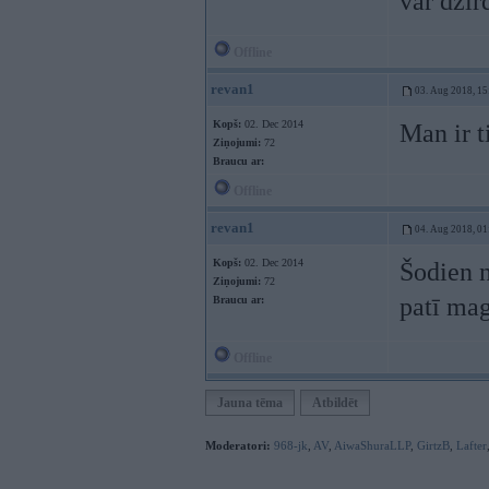
var dzir
Offline
revan1
03. Aug 2018, 15
Kopš:
02. Dec 2014
Man ir t
Ziņojumi:
72
Braucu ar:
Offline
revan1
04. Aug 2018, 01
Kopš:
02. Dec 2014
Šodien n
Ziņojumi:
72
patī ma
Braucu ar:
Offline
Jauna tēma
Atbildēt
Moderatori:
968-jk
,
AV
,
AiwaShuraLLP
,
GirtzB
,
Lafter