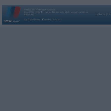
Vortāls BMWPower.lv darbojas
kopš 2002. gada 14. maija. Tas nav auto klubs un nav saistīts ar
Galvena
|
Fo
BMW AG.
Par BMWPower
|
Kontakti
|
Reklāma