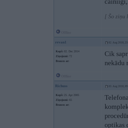
cainiigi
[ Šo ziņu
Offline
revan1
02. Aug 2018, 23
Kopš:
02. Dec 2014
Cik sapr
Ziņojumi:
72
nekādu n
Braucu ar:
Offline
Richuss
03. Aug 2018, 09
Kopš:
25. Apr 2005
Telefona
Ziņojumi:
65
komplekt
Braucu ar:
procedūr
optikas 