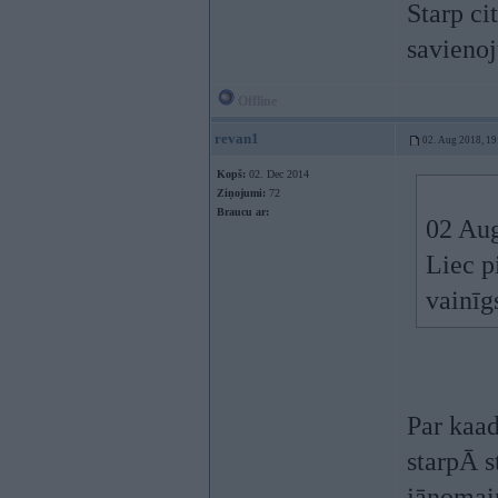
Starp cit
savieno
Offline
revan1
02. Aug 2018, 19
Kopš:
02. Dec 2014
Ziņojumi:
72
Braucu ar:
02 Au
Liec p
vainīg
Par kaad
starpĀ s
jānomai