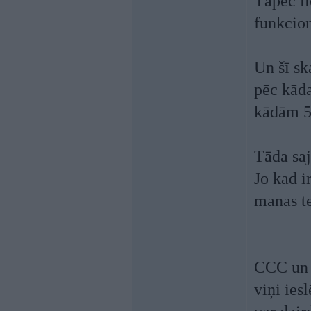
Tāpēc li
funkcio
Un šī sk
pēc kāda
kādām 5 
Tāda saj
Jo kad i
manas te
CCC un p
viņi ies