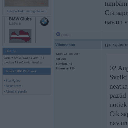
tumbām, 
Cik sapr
Latvijas lauku tūninga šedevri
nav,un v
Offline
Vilumsonsm
02. Aug 2018, 13
Online
Kopš:
23. Mar 2017
Pašreiz BMWPower skatās 131
No:
Ogre
viesi un 12 reģistrēti lietotāji.
Ziņojumi:
42
02 Au
Braucu ar:
E39
Ienākt BMWPower
Sveiki
• Pieslēgties
neatka
• Reģistrēties
• Aizmirsi paroli?
pazūd 
notiek 
Cik sa
nav,un