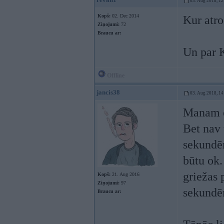
03. Aug 2018, 12
Kopš:
02. Dec 2014
Kur atro
Ziņojumi:
72
Braucu ar:
Un par K
Offline
jancis38
03. Aug 2018, 14
Manam e9
Bet nav 
sekundēm
būtu ok.
griežas 
Kopš:
21. Aug 2016
Ziņojumi:
97
sekundē
Braucu ar: