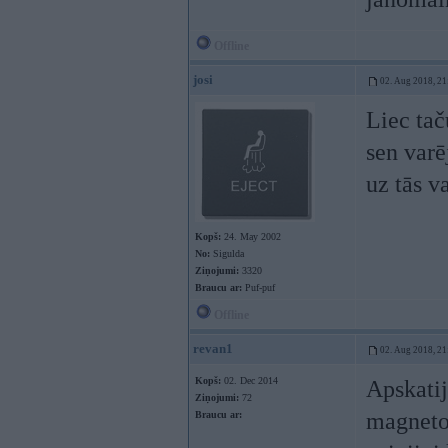
Offline
josi
02. Aug 2018, 21
Liec tač
sen varē
uz tās v
Kopš:
24. May 2002
No:
Sigulda
Ziņojumi:
3320
Braucu ar:
Puf-puf
Offline
revan1
02. Aug 2018, 21
Kopš:
02. Dec 2014
Apskatij
Ziņojumi:
72
magnetol
Braucu ar: