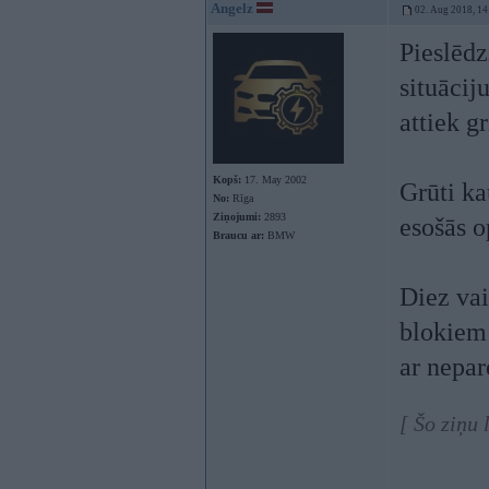
Angelz
02. Aug 2018, 14
Pieslēdz
situācij
attiek g
Kopš:
17. May 2002
Grūti ka
No:
Rīga
Ziņojumi:
2893
esošās o
Braucu ar:
BMW
Diez vai
blokiem 
ar nepa
[ Šo ziņu