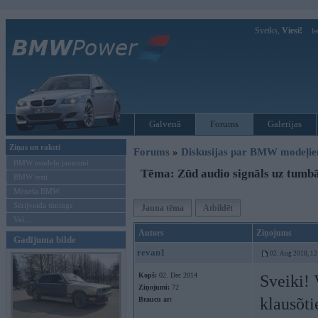
Sveiks,
Viesi!
Ie
Galvenā
Forums
Galerijas
Ziņas un raksti
Forums
»
Diskusijas par BMW modeļi
BMW modeļu jaunumi
Tēma: Zūd audio signāls uz tum
BMW testi
Mēneša BMW
Sērijveida tūnings
Jauna tēma
Atbildēt
Vel...
Autors
Ziņojums
Gadījuma bilde
revan1
02. Aug 2018, 12
Kopš:
02. Dec 2014
Sveiki! 
Ziņojumi:
72
klausõti
Braucu ar: