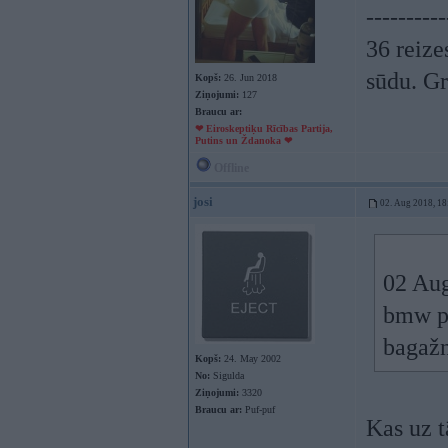
----------
36 reize
sūdu. Gr
Kopš:
26. Jun 2018
Ziņojumi:
127
Braucu ar:
❤ Eiroskeptiķu Rīcības Partija,
Putins un Ždanoka ❤
Offline
josi
02. Aug 2018, 18
02 Au
bmw pr
bagažn
Kopš:
24. May 2002
No:
Sigulda
Ziņojumi:
3320
Braucu ar:
Puf-puf
Kas uz t