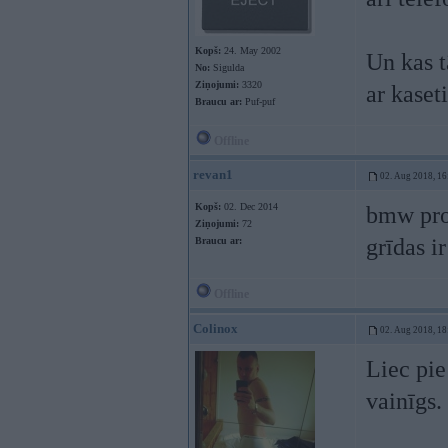
Kopš:
24. May 2002
Un kas t
No:
Sigulda
Ziņojumi:
3320
ar kaset
Braucu ar:
Puf-puf
Offline
revan1
02. Aug 2018, 16
Kopš:
02. Dec 2014
bmw prof
Ziņojumi:
72
grīdas i
Braucu ar:
Offline
Colinox
02. Aug 2018, 18
Liec pie
vainīgs.