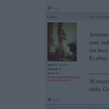
Offline
Colinox
03. Aug 2018, 09
Atvieno 
zust, ta
sos leca
Es ebay 
Kopš:
26. Jun 2018
Ziņojumi:
127
----------
Braucu ar:
❤ Eiroskeptiķu Rīcības Partija,
36 reize
Putins un Ždanoka ❤
sūdu. Gr
Offline
revan1