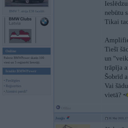
Ieslēdzu
nebūtu s
BMW 7. sērija E38 facelift
Tikai ta
Amplifie
Tiešī šā
Online
un "veik
Pašreiz BMWPower skatās 100
viesi un 5 reģistrēti lietotāji.
trāpīja a
Ienākt BMWPower
Šobrīd a
• Pieslēgties
Vai šādu
• Reģistrēties
• Aizmirsi paroli?
vietā?
Offline
Jonjis
30. May 2020, 17