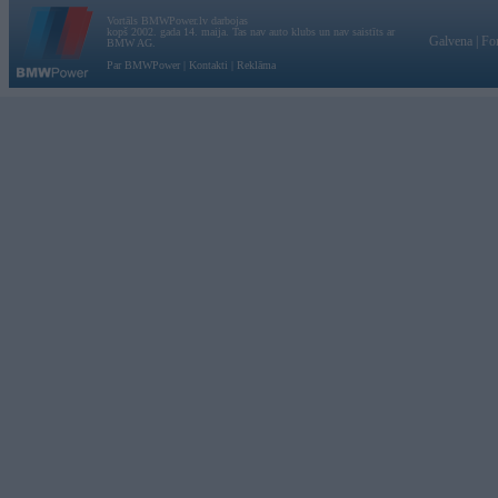
Vortāls BMWPower.lv darbojas
kopš 2002. gada 14. maija. Tas nav auto klubs un nav saistīts ar
Galvena
|
Fo
BMW AG.
Par BMWPower
|
Kontakti
|
Reklāma