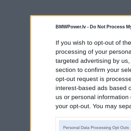
BMWPower.lv -
Do Not Process My
If you wish to opt-out of the
processing of your personal
targeted advertising by us
section to confirm your sel
opt-out request is proces
interest-based ads based o
us or personal information d
your opt-out. You may separ
disclosure of your personal
IAB’s list of downstream pa
Personal Data Processing Opt Outs