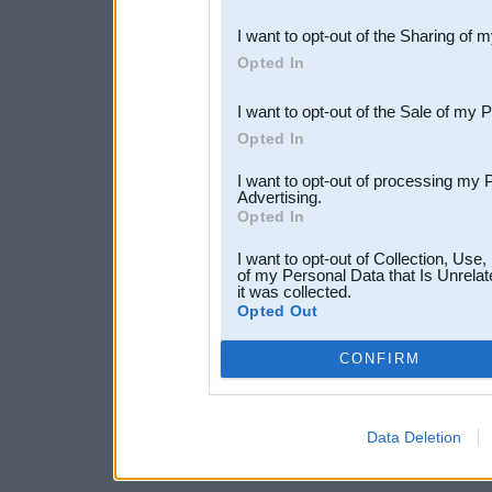
also be disclosed by us to 
I want to opt-out of the Sharing of 
Downstream Participants
th
Opted In
third parties.
I want to opt-out of the Sale of my 
Opted In
I want to opt-out of processing my 
Advertising.
Opted In
I want to opt-out of Collection, Use
of my Personal Data that Is Unrelat
it was collected.
Opted Out
CONFIRM
Data Deletion