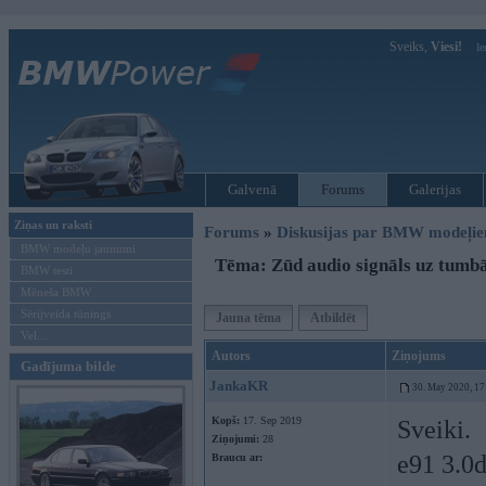
Sveiks,
Viesi!
Ie
Galvenā
Forums
Galerijas
Ziņas un raksti
Forums
»
Diskusijas par BMW modeļi
BMW modeļu jaunumi
Tēma: Zūd audio signāls uz tum
BMW testi
Mēneša BMW
Sērijveida tūnings
Jauna tēma
Atbildēt
Vel...
Autors
Ziņojums
Gadījuma bilde
JankaKR
30. May 2020, 17
Kopš:
17. Sep 2019
Sveiki.
Ziņojumi:
28
e91 3.0d
Braucu ar: