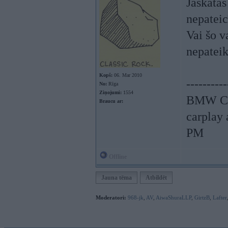
Jāskatās
nepateic
Vai šo v
nepateik
Kopš:
06. Mar 2010
----------
No:
Rīga
Ziņojumi:
1554
BMW CCC
Braucu ar:
carplay
PM
Offline
Jauna tēma
Atbildēt
Moderatori:
968-jk
,
AV
,
AiwaShuraLLP
,
GirtzB
,
Lafter