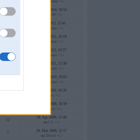
no
Papakarlo
30. Dec 2014, 19:55
29
no
nik-09
04. Jul 2013, 23:41
14
no
briinums
15. Apr 2012, 20:18
40
no
mxblack
31. Jan 2012, 19:37
1
no
Monetor
28. Jun 2011, 15:38
41
no
briinums
11. Mar 2010, 10:05
88
no
briinums
20. Feb 2010, 18:35
28
no
kars
18. Aug 2008, 18:59
234
no
Peecis
28. Apr 2008, 11:40
12
no
LA
20. Mar 2008, 12:17
7
no
Deivid