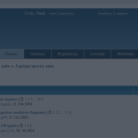
Sveiks,
Viesi!
|
Sestdiena, 8. augusts
Ienākt
Reģistrācija
Forums
Galerijas
Reģistrācija
Lietotāji
Meklētājs
i auto
»
Japāņu sporta auto
no Japānas
(
1
2
3
...
16
)
:
ingusL
, 21. Feb 2010
 japānas autobūves flagmanis
(
1
2
3
...
11
)
:
gt99
, 27. Oct 2005
 220 iegāde
(
1
2
)
:
ginc1234
, 18. Jul 2014