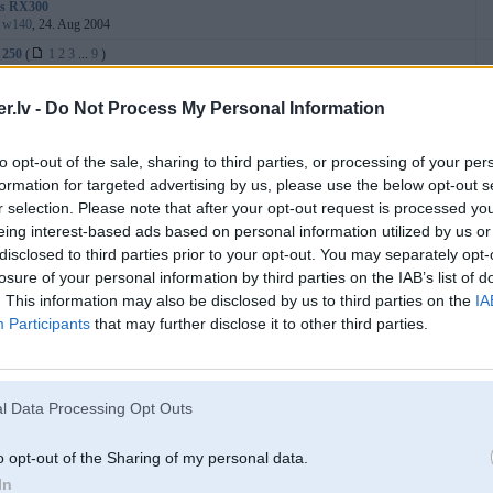
us RX300
:
w140
, 24. Aug 2004
 250
(
1
2
3
...
9
)
:
Fausts
, 09. Jan 2006
shi EVO
(
1
2
3
)
.lv -
Do Not Process My Personal Information
:
951_928
, 11. Feb 2004
hi Pajero
(
1
2
3
)
to opt-out of the sale, sharing to third parties, or processing of your per
:
SpOrcMeN
, 23. Feb 2004
formation for targeted advertising by us, please use the below opt-out s
da Honda Accord iegāde
r selection. Please note that after your opt-out request is processed y
:
jankijss
, 01. Nov 2018
eing interest-based ads based on personal information utilized by us or
 iegāde
(
1
2
3
4
)
disclosed to third parties prior to your opt-out. You may separately opt-
:
bmw39
, 06. Dec 2017
losure of your personal information by third parties on the IAB’s list of
aunumi
(
1
2
3
)
. This information may also be disclosed by us to third parties on the
IA
:
AV
, 07. Jan 2004
Participants
that may further disclose it to other third parties.
upra 3.0Turbo 1990g.
(
1
2
)
:
MadMax
, 12. Feb 2009
 pārējie Japāņu auto... Viņiem tiešām tik gruuti dabuut detaļas???
:
MR2
, 02. Nov 2003
l Data Processing Opt Outs
x35
:
paulsro
, 03. May 2016
o opt-out of the Sharing of my personal data.
T-86
(
1
2
3
...
9
)
In