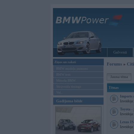
Galvenā
Ziņas un raksti
Forums
»
Cit
BMW modeļu jaunumi
BMW testi
Jauna tēma
Mēneša BMW
Sērijveida tūnings
Tēmas
Vel...
Imports 
Gadījuma bilde
Izveidoja
Toyota -
Izveidoja
Lexus IS
Izveidoja