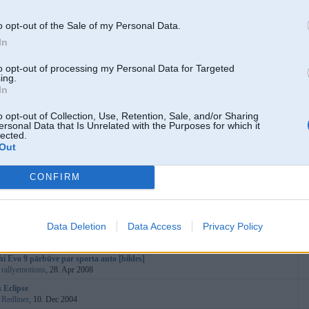
:
briinums
, 03. Mar 2010
RNIVAL
(
1
2
)
o opt-out of the Sale of my Personal Data.
:
Sandis_UR
, 09. Apr 2011
In
2011 (30.jūl. @ 333)
:
briinums
, 27. Jun 2011
to opt-out of processing my Personal Data for Targeted
ing.
hi Grandis
(
1
2
)
In
:
tankists69
, 01. Jul 2010
F-LC
o opt-out of Collection, Use, Retention, Sale, and/or Sharing
:
Monetor
, 31. Jan 2012
ersonal Data that Is Unrelated with the Purposes for which it
lected.
 2010 @ 333
(
1
2
3
)
Out
:
briinums
, 11. Aug 2010
Skyline
(
1
2
3
...
5
)
CONFIRM
:
edzulis
, 17. Jan 2008
 Coupe
(
1
2
)
:
lsd
, 14. Aug 2006
Data Deletion
Data Access
Privacy Policy
i Eclipse
(
1
2
3
...
12
)
:
Hesus
, 02. Dec 2003
hi Evo 9 pārbūve par sporta auto [bildes]
:
rallyemotions
, 28. Apr 2008
 Eclipse
:
Redliner
, 10. Dec 2004