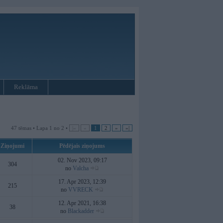
Reklāma
47 tēmas • Lapa 1 no 2 •
|«
«
1
2
»
»|
Ziņojumi
Pēdējais ziņojums
02. Nov 2023, 09:17
304
no
Valcha
17. Apr 2023, 12:39
215
no
VVRECK
12. Apr 2021, 16:38
38
no
Blackadder