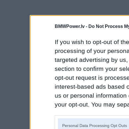
BMWPower.lv -
Do Not Process My
If you wish to opt-out of the
processing of your personal
targeted advertising by us
section to confirm your sel
opt-out request is proces
interest-based ads based o
us or personal information d
your opt-out. You may separ
disclosure of your personal
IAB’s list of downstream pa
Personal Data Processing Opt Outs