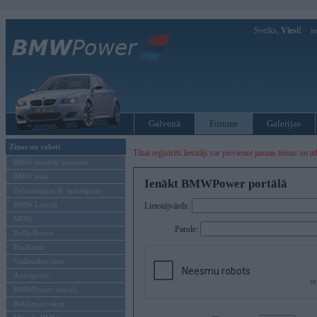
Sveiks,
Viesi!
Ie
Galvenā
Forums
Galerijas
Ziņas un raksti
Tikai reģistrēti lietotāji var pievienot jaunas tēmas un at
BMW modeļu jaunumi
BMW testi
Ienākt BMWPower portālā
Tehnoloģijas & sasniegumi
BMW Latvijā
Lietotājvārds:
MINI
Parole:
Rolls-Royce
Pasākumi
Vadāmības tests
Autosports
BMWPower aktuāli
Reklāmas raksti