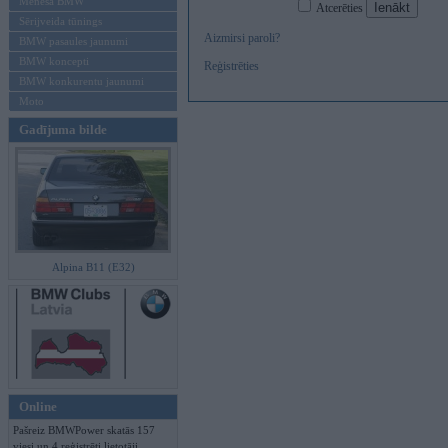
Mēneša BMW
Atcerēties
Sērijveida tūnings
Aizmirsi paroli?
BMW pasaules jaunumi
BMW koncepti
Reģistrēties
BMW konkurentu jaunumi
Moto
Gadījuma bilde
Alpina B11 (E32)
Online
Pašreiz BMWPower skatās 157
viesi un 4 reģistrēti lietotāji.