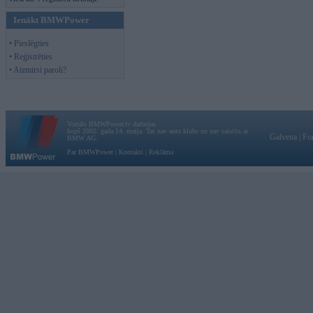
Ienākt BMWPower
• Pieslēgties
• Reģistrēties
• Aizmirsi paroli?
Vortāls BMWPower.lv darbojas
kopš 2002. gada 14. maija. Tas nav auto klubs un nav saistīts ar
Galvena
|
Fo
BMW AG.
Par BMWPower
|
Kontakti
|
Reklāma