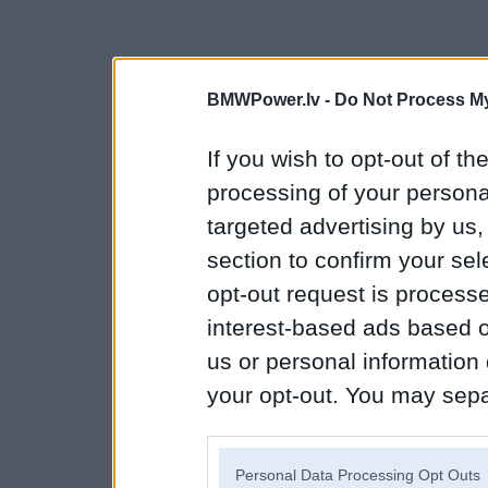
BMWPower.lv -
Do Not Process My
If you wish to opt-out of the
processing of your personal
targeted advertising by us
section to confirm your sel
opt-out request is proces
interest-based ads based o
us or personal information d
your opt-out. You may separ
disclosure of your personal
IAB’s list of downstream pa
Personal Data Processing Opt Outs