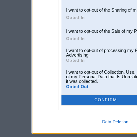
also be disclosed by us to 
I want to opt-out of the Sharing of 
Downstream Participants
th
Opted In
third parties.
I want to opt-out of the Sale of my 
Opted In
I want to opt-out of processing my 
Advertising.
Opted In
I want to opt-out of Collection, Use
of my Personal Data that Is Unrelat
it was collected.
Opted Out
CONFIRM
Data Deletion