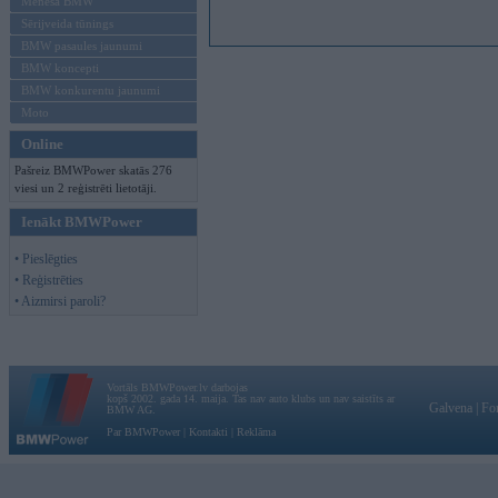
Mēneša BMW
Sērijveida tūnings
BMW pasaules jaunumi
BMW koncepti
BMW konkurentu jaunumi
Moto
Online
Pašreiz BMWPower skatās 276
viesi un 2 reģistrēti lietotāji.
Ienākt BMWPower
• Pieslēgties
• Reģistrēties
• Aizmirsi paroli?
Vortāls BMWPower.lv darbojas
kopš 2002. gada 14. maija. Tas nav auto klubs un nav saistīts ar
Galvena
|
Fo
BMW AG.
Par BMWPower
|
Kontakti
|
Reklāma