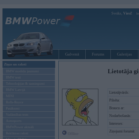
Sveiks,
Viesi!
Ie
Galvenā
Forums
Galerijas
Ziņas un raksti
Lietotāja g
BMW modeļu jaunumi
BMW testi
Tehnoloģijas & sasniegumi
BMW Latvijā
Lietotājvārds:
MINI
Pilsēta:
Rolls-Royce
Braucu ar:
Pasākumi
Vadāmības tests
Nodarbošanās:
Autosports
Intereses:
BMWPower aktuāli
Ziņojumi forumā:
Reklāmas raksti
Offline