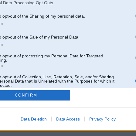
l Data Processing Opt Outs
o opt-out of the Sharing of my personal data.
In
o opt-out of the Sale of my Personal Data.
In
to opt-out of processing my Personal Data for Targeted
ing.
In
o opt-out of Collection, Use, Retention, Sale, and/or Sharing
ersonal Data that Is Unrelated with the Purposes for which it
lected.
Out
CONFIRM
 un nav saistīts ar
Galvena
|
Forums
|
Galerijas
|
Reģistrācija
|
Lietotaāji
|
Meklētājs
|
Reklā
Data Deletion
Data Access
Privacy Policy