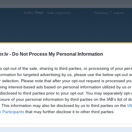
Sveiks,
Viesi!
|
Piektdiena, 7. augusts
Ienākt
Reģistrācija
Forums
Galerijas
Reģistrācija
Lietotāji
Meklētājs
.lv -
Do Not Process My Personal Information
Lietotāja MR2 profils
to opt-out of the sale, sharing to third parties, or processing of your per
formation for targeted advertising by us, please use the below opt-out s
Lietotājvārds:
MR2
r selection. Please note that after your opt-out request is processed y
eing interest-based ads based on personal information utilized by us or
Ziņojumi forumā:
53
disclosed to third parties prior to your opt-out. You may separately opt-
Pēdējie ziņojumi forumā
[
]
losure of your personal information by third parties on the IAB’s list of
. This information may also be disclosed by us to third parties on the
IA
Participants
that may further disclose it to other third parties.