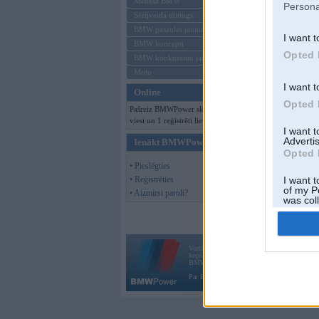
Mēneša BMW
Persona
Sērijveida tūnings
BMW pasaules jaunumi
I want t
BMW koncepti
Opted 
BMW konkurentu jaunumi
Moto
I want t
Online
Opted 
Pašreiz BMWPower skatās 151
viesi un 1 reģistrēti lietotāji.
I want 
Advertis
Ienākt BMWPower
Opted 
• Pieslēgties
• Reģistrēties
I want t
of my P
• Aizmirsi paroli?
was col
Opted 
Vortāls BMWPower.lv darbojas
kopš 2002. gada 14. maija. Tas nav auto klubs
BMW AG.
Par BMWPower
|
Kontakti
|
Reklāma