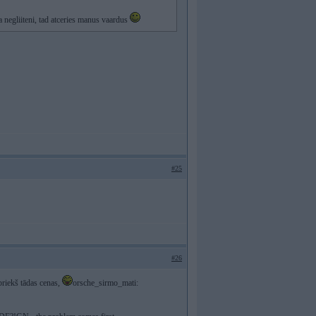
 negliiteni, tad atceries manus vaardus
#25
#26
riekš tādas cenas,
orsche_sirmo_mati: