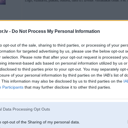
Logo, vizītkaršu, plakātu, bukletu, flash u.c izveide. vissaldākās cenas. PM
.lv -
Do Not Process My Personal Information
to opt-out of the sale, sharing to third parties, or processing of your per
formation for targeted advertising by us, please use the below opt-out s
17. Jan 2008, 16:01
r selection. Please note that after your opt-out request is processed y
Piekriitu viedoklim, ka dziivee viss izskataas daudz citaadaak - pie tam cilveka
eing interest-based ads based on personal information utilized by us or
taa nevar iegaadaaties - ja taas 80eiras pasham macinjaa chauksteetu - buutu 
disclosed to third parties prior to your opt-out. You may separately opt-
tehniskie raadiitaaji un arii tas cik augstu tas auto koteejaas, ja jau izpirkti 
losure of your personal information by third parties on the IAB’s list of
tik pelams !
. This information may also be disclosed by us to third parties on the
IA
Participants
that may further disclose it to other third parties.
l Data Processing Opt Outs
o opt-out of the Sharing of my personal data.