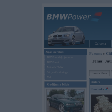
Galvenā
Ziņas un raksti
Forums
»
Cit
BMW modeļu jaunumi
Tēma: Jaun
BMW testi
Mēneša BMW
Sērijveida tūnings
Jauna tēma
Vel...
Autors
Gadījuma bilde
Puuchuks