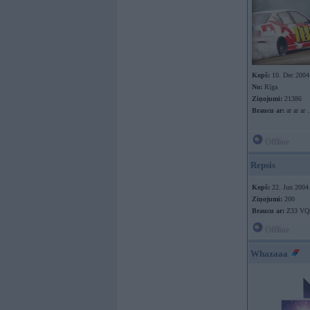
Kopš:
10. Dec 2004
No:
Rīga
Ziņojumi:
21386
Braucu ar:
ar ar ar .
Offline
Repsis
Kopš:
22. Jun 2004
Ziņojumi:
200
Braucu ar:
Z33 VQ
Offline
Whazaaa