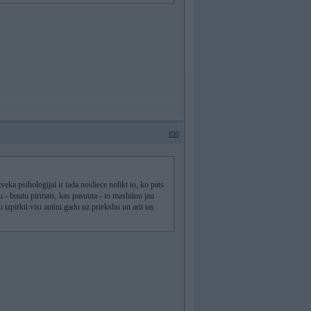
#30
veka psihologijai ir tada nosliece nolikt to, ko pats
u - buutu pirmais, kas pasuuta - to mashiinu jau
u izpirkti visi autini gadu uz priekshu un arii tas