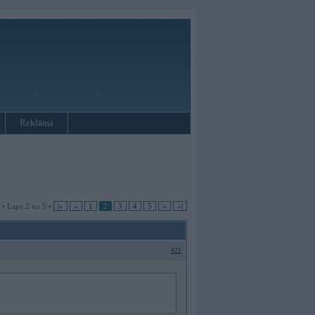
Reklāma
 • Lapa 2 no 5 •
|«
«
1
2
3
4
5
»
»|
#21