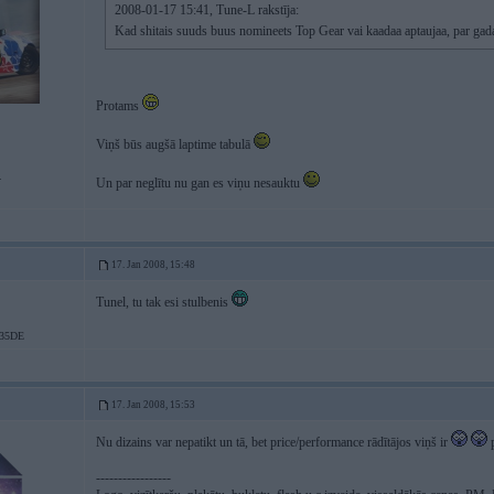
2008-01-17 15:41, Tune-L rakstīja:
Kad shitais suuds buus nomineets Top Gear vai kaadaa aptaujaa, par gada
Protams
Viņš būs augšā laptime tabulā
.
Un par neglītu nu gan es viņu nesauktu
17. Jan 2008, 15:48
Tunel, tu tak esi stulbenis
35DE
17. Jan 2008, 15:53
Nu dizains var nepatikt un tā, bet price/performance rādītājos viņš ir
p
-----------------