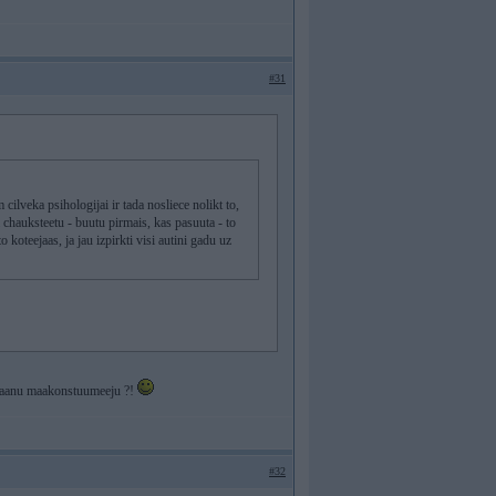
#31
 cilveka psihologijai ir tada nosliece nolikt to,
a chauksteetu - buutu pirmais, kas pasuuta - to
o koteejaas, ja jau izpirkti visi autini gadu uz
Japaanu maakonstuumeeju ?!
#32