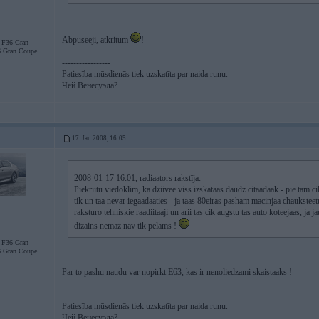
Abpuseeji, atkritum
!
F36 Gran
 Gran Coupe
-----------------
Patiesība mūsdienās tiek uzskatīta par naida runu.
Чей Венесуэла?
17. Jan 2008, 16:05
2008-01-17 16:01, radiaators rakstīja:
Piekriitu viedoklim, ka dziivee viss izskataas daudz citaadaak - pie tam cil
tik un taa nevar iegaadaaties - ja taas 80eiras pasham macinjaa chauksteet
raksturo tehniskie raadiitaaji un arii tas cik augstu tas auto koteejaas, ja ja
dizains nemaz nav tik pelams !
F36 Gran
 Gran Coupe
Par to pashu naudu var nopirkt E63, kas ir nenoliedzami skaistaaks !
-----------------
Patiesība mūsdienās tiek uzskatīta par naida runu.
Чей Венесуэла?