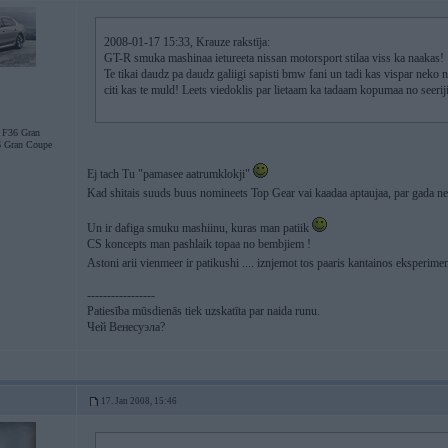
2008-01-17 15:33, Krauze rakstīja:
GT-R smuka mashinaa ietureeta nissan motorsport stilaa viss ka naakas!
Te tikai daudz pa daudz galiigi sapisti bmw fani un tadi kas vispar neko 
citi kas te muld! Leets viedoklis par lietaam ka tadaam kopumaa no seeriji
F36 Gran
 Gran Coupe
Ej tach Tu "pamasee aatrumklokji"
Kad shitais suuds buus nomineets Top Gear vai kaadaa aptaujaa, par gada neg
Un ir dafiga smuku mashiinu, kuras man patiik
CS koncepts man pashlaik topaa no bembjiem !
Astoni arii vienmeer ir patikushi .... iznjemot tos paaris kantainos eksperim
-----------------
Patiesība mūsdienās tiek uzskatīta par naida runu.
Чей Венесуэла?
17. Jan 2008, 15:46