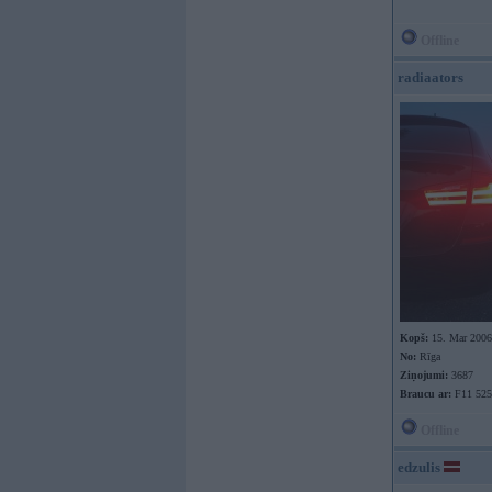
Offline
radiaators
Kopš:
15. Mar 2006
No:
Rīga
Ziņojumi:
3687
Braucu ar:
F11 525
Offline
edzulis