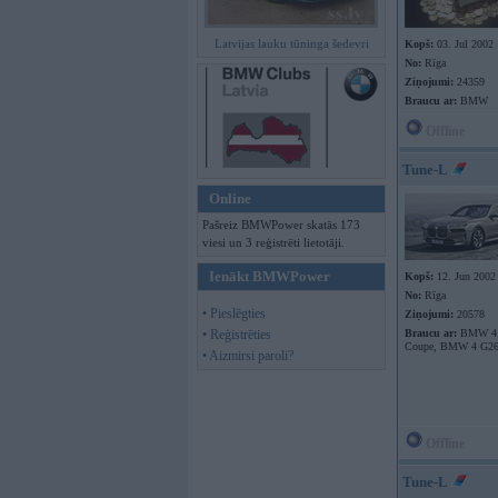
Latvijas lauku tūninga šedevri
Kopš:
03. Jul 2002
No:
Rīga
Ziņojumi:
24359
Braucu ar:
BMW
Offline
Tune-L
Online
Pašreiz BMWPower skatās 173
viesi un 3 reģistrēti lietotāji.
Ienākt BMWPower
Kopš:
12. Jun 2002
No:
Rīga
• Pieslēgties
Ziņojumi:
20578
• Reģistrēties
Braucu ar:
BMW 4 
Coupe, BMW 4 G26
• Aizmirsi paroli?
Offline
Tune-L