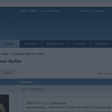
Sveiks,
Viesi!
|
Svetdiena, 9. augusts
Ienākt
Reģistrācija
Forums
Galerijas
Reģistrācija
Lietotāji
Meklētājs
i auto
»
Japāņu sporta auto
ais Skyline
Atbildēt
88 ziņojumi
Ziņojums
17. Jan 2008, 15:36
2008-01-17 12:51, GirtzB rakstīja:
mīnusos piemin (..) faktu ka auto ir tik labs un efektīvs, ka top garlaicīgs.