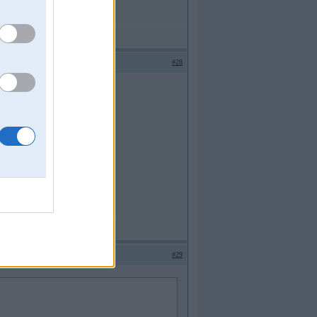
#28
#29