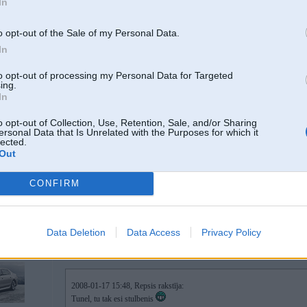
In
d
o opt-out of the Sale of my Personal Data.
In
17. Jan 2008, 16:02
to opt-out of processing my Personal Data for Targeted
ing.
Dazhi te nespeej atdaliit dizainu no performace
In
Es runaaju tikai un vienigi par DIZAINU !
o opt-out of Collection, Use, Retention, Sale, and/or Sharing
Ar parejo neshaubos, ka viss ok
ersonal Data that Is Unrelated with the Purposes for which it
lected.
Out
F36 Gran
 Gran Coupe
-----------------
CONFIRM
Patiesība mūsdienās tiek uzskatīta par naida runu.
Чей Венесуэла?
Data Deletion
Data Access
Privacy Policy
17. Jan 2008, 16:03
2008-01-17 15:48, Repsis rakstīja:
Tunel, tu tak esi stulbenis