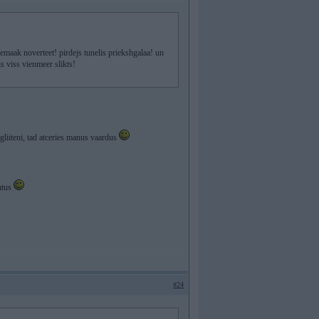
nemaak noverteet! pirdejs tunelis priekshgalaa! un
s viss vienmeer slikts!
liiteni, tad atceries manus vaardus
entus
#24