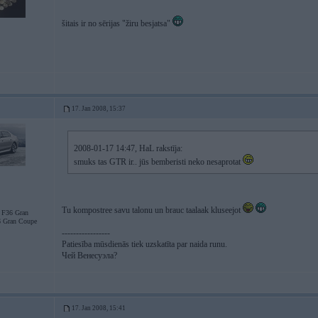
šitais ir no sērijas "žiru besjatsa"
17. Jan 2008, 15:37
2008-01-17 14:47, HaL rakstīja:
smuks tas GTR ir.. jūs bemberisti neko nesaprotat
Tu kompostree savu talonu un brauc taalaak kluseejot
F36 Gran
 Gran Coupe
-----------------
Patiesība mūsdienās tiek uzskatīta par naida runu.
Чей Венесуэла?
17. Jan 2008, 15:41