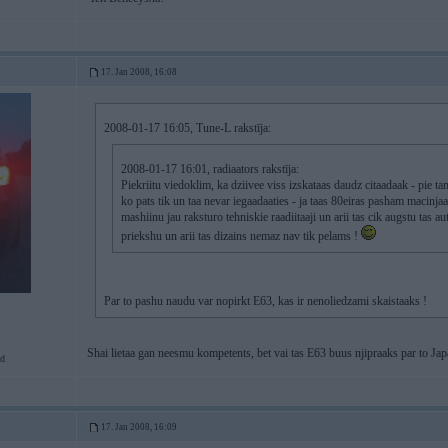
17. Jan 2008, 16:08
2008-01-17 16:05, Tune-L rakstīja:
2008-01-17 16:01, radiaators rakstīja:
Piekriitu viedoklim, ka dziivee viss izskataas daudz citaadaak - pie tam
ko pats tik un taa nevar iegaadaaties - ja taas 80eiras pasham macinja
mashiinu jau raksturo tehniskie raadiitaaji un arii tas cik augstu tas aut
priekshu un arii tas dizains nemaz nav tik pelams !
Par to pashu naudu var nopirkt E63, kas ir nenoliedzami skaistaaks !
Shai lietaa gan neesmu kompetents, bet vai tas E63 buus njipraaks par to 
d
17. Jan 2008, 16:09