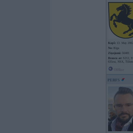
Kopš:
13. May 200
No:
Rīga
Ziņojumi:
56481
Braucu ar:
S212, 9
635csi, NSX, Tillot
Offline
PERFS