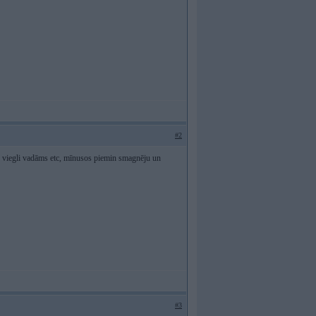
#2
ātrs, viegli vadāms etc, mīnusos piemin smagnēju un
#3