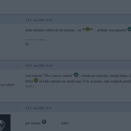
17. Jan 2008, 13:43
imho tehniski varbut ok bet izskatas - nu
....izskatas kaa
japaanis
-----------------
8)
17. Jan 2008, 13:44
4
Just activate "The Lounch control"
, siekala pat notecēja, vienīgā laime, k
būšot
Ja kāds izdomā var atsūtīt man 70 tk uz kontu, varu mēģināt pasūt
u pi vuškom
13:47 ]
17. Jan 2008, 14:27
pec izskata
:kaka: