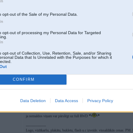
In
Bēt īstenībā šim prasītos FWD
o opt-out of the Sale of my Personal Data.
In
to opt-out of processing my Personal Data for Targeted
ing.
In
o opt-out of Collection, Use, Retention, Sale, and/or Sharing
.
ersonal Data that Is Unrelated with the Purposes for which it
lected.
Out
17. Jan 2008, 13:36
CONFIRM
2008-01-17 13:32, Krauze rakstīja:
GT-R bus labs!
Data Deletion
Data Access
Privacy Policy
piedzina vareeja but ham tikai aizmugureeja labaak
ja nemaldos viņam var pārslēgt uz full RWD
-----------------
Logo, vizītkaršu, plakātu, bukletu, flash u.c izveide. vissaldākās cenas. PM