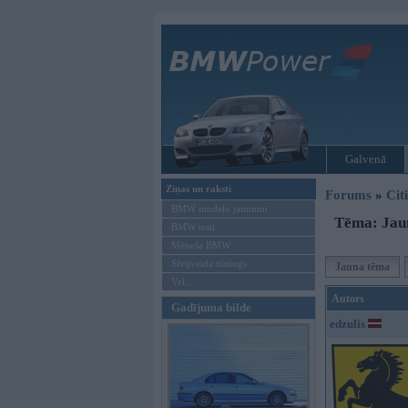
Galvenā
Ziņas un raksti
Forums
»
Cit
BMW modeļu jaunumi
Tēma: Jaun
BMW testi
Mēneša BMW
Sērijveida tūnings
Jauna tēma
Vel...
Autors
Gadījuma bilde
edzulis