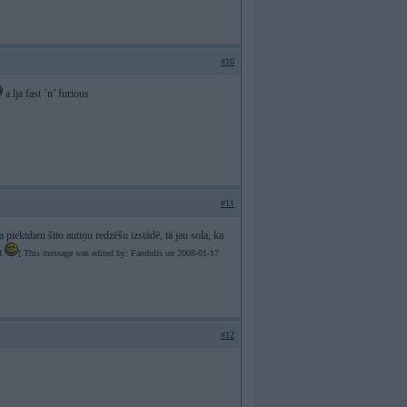
#10
a lja fast ’n’ furious
#11
a piektdien šito autiņu redzēšu izstādē, tā jau sola, ka
īt
[ This message was edited by: Fandulis on 2008-01-17
#12