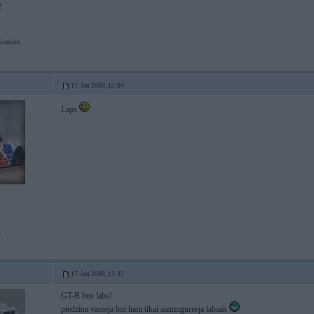
2
tionism
17. Jan 2008, 13:04
Laps
.
17. Jan 2008, 13:32
GT-R bus labs!
piedzina vareeja but ham tikai aizmugureeja labaak