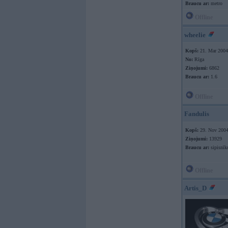
Braucu ar:
metro
Offline
wheelie
Kopš:
21. Mar 2004
No:
Rīga
Ziņojumi:
6862
Braucu ar:
1.6
Offline
Fandulis
Kopš:
29. Nov 200
Ziņojumi:
13929
Braucu ar:
sipisnīk
Offline
Artis_D