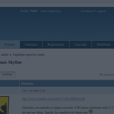
Sveiks,
Viesi!
|
Svetdiena, 9. augusts
Ienākt
Reģistrācija
Forums
Galerijas
Reģistrācija
Lietotāji
Meklētājs
i auto
»
Japāņu sporta auto
ais Skyline
Atbildēt
88 ziņojumi
Ziņojums
17. Jan 2008, 12:49
http://www.youtube.com/watch?v=yDoJdQXmwu8
Edmunds.com aizlaida uz Japānu nostestēt. 0-60 jūdzes ieskrienās nieka 3.
pie tam nav dārgs. Jāatzīst, ka vajadzētu būt labam auto