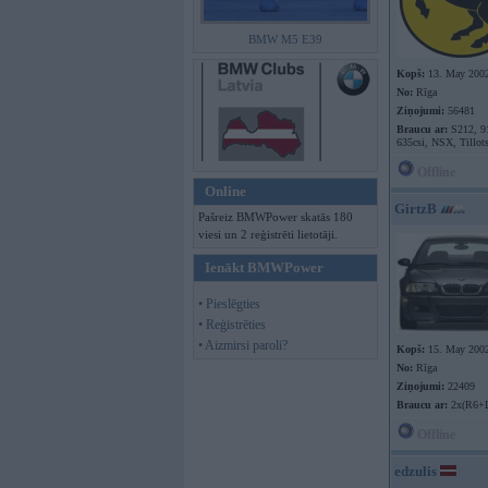
BMW M5 E39
Kopš:
13. May 200
No:
Rīga
Ziņojumi:
56481
Braucu ar:
S212, 9
635csi, NSX, Tillot
Offline
Online
GirtzB
Pašreiz BMWPower skatās 180
viesi un 2 reģistrēti lietotāji.
Ienākt BMWPower
• Pieslēgties
• Reģistrēties
• Aizmirsi paroli?
Kopš:
15. May 200
No:
Rīga
Ziņojumi:
22409
Braucu ar:
2x(R6+
Offline
edzulis