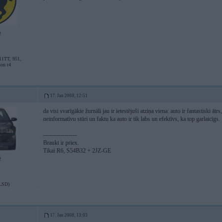
2
11TT, 951,
son t4
17. Jan 2008, 12:51
da visi svarīgākie žurnāli jau ir ietestējuši atziņa viena: auto ir fantastiski 
neinformatīvu stūri un faktu ka auto ir tik labs un efektīvs, ka top garlaicīgs.
-----------------
Braukt ir priex.
Tikai R6, S54B32 + 2JZ-GE
2
LSD)
17. Jan 2008, 13:03