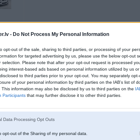
.lv -
Do Not Process My Personal Information
to opt-out of the sale, sharing to third parties, or processing of your per
17. Jan 2008, 13:33
formation for targeted advertising by us, please use the below opt-out s
r selection. Please note that after your opt-out request is processed y
2008-01-17 13:32, Krauze rakstīja:
eing interest-based ads based on personal information utilized by us or
piedzina vareeja but ham tikai aizmugureeja labaak
disclosed to third parties prior to your opt-out. You may separately opt-
losure of your personal information by third parties on the IAB’s list of
. This information may also be disclosed by us to third parties on the
IA
Ar klasiku varbūt nebūtu iespējams sasniegt tādus dinamikas un vadāmības 
Participants
that may further disclose it to other third parties.
.
l Data Processing Opt Outs
o opt-out of the Sharing of my personal data.
17. Jan 2008, 13:34