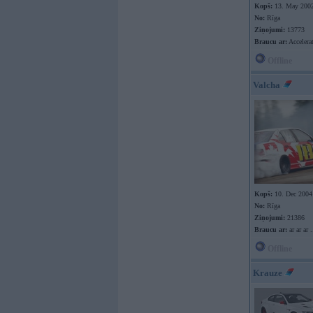
Kopš:
13. May 200
No:
Rīga
Ziņojumi:
13773
Braucu ar:
Accelera
Offline
Valcha
Kopš:
10. Dec 2004
No:
Rīga
Ziņojumi:
21386
Braucu ar:
ar ar ar .
Offline
Krauze