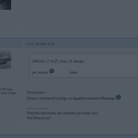
17. Jan 2008, 14:29
2008-01-17 14:27, Artis_D rakstīja:
pec izskata
:kaka:
F36 Gran
Pievienojos !
 Gran Coupe
Dizains vienkaarshi pretiigs un atgaadina tuuneetu Mustangu
-----------------
Patiesība mūsdienās tiek uzskatīta par naida runu.
Чей Венесуэла?