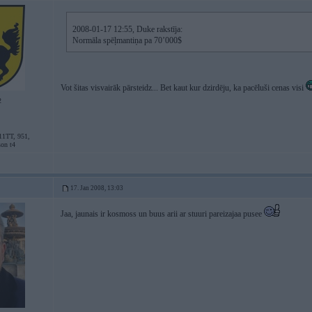
2008-01-17 12:55, Duke rakstīja:
Normāla spēļmantiņa pa 70’000$
Vot šitas visvairāk pārsteidz... Bet kaut kur dzirdēju, ka pacēluši cenas visi
2
11TT, 951,
son t4
17. Jan 2008, 13:03
Jaa, jaunais ir kosmoss un buus arii ar stuuri pareizajaa pusee