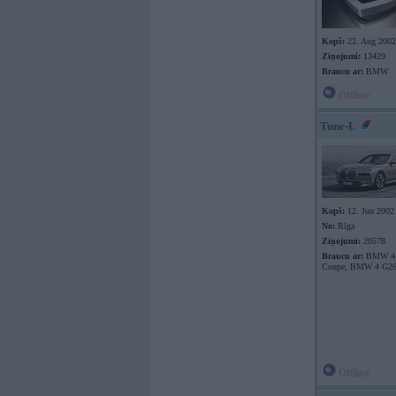
Kopš:
22. Aug 2002
Ziņojumi:
13429
Braucu ar:
BMW
Offline
Tune-L
Kopš:
12. Jun 2002
No:
Rīga
Ziņojumi:
20578
Braucu ar:
BMW 4 
Coupe, BMW 4 G26
Offline