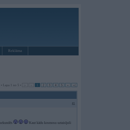
Reklāma
 • Lapa 1 no 5 •
|«
«
1
2
3
4
5
»
»|
#1
3 sekundēs
Kaut kādu kosmosu uztaisījuši