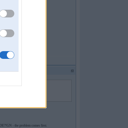
#9
. DE?!GN - the problem comes first.