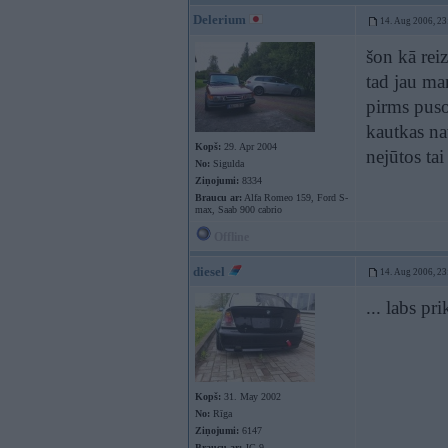
Delerium
14. Aug 2006, 23
šon kā reiz
tad jau ma
pirms pusot
kautkas na
Kopš:
29. Apr 2004
nejūtos tai
No:
Sigulda
Ziņojumi:
8334
Braucu ar:
Alfa Romeo 159, Ford S-
max, Saab 900 cabrio
Offline
diesel
14. Aug 2006, 23
... labs pri
Kopš:
31. May 2002
No:
Rīga
Ziņojumi:
6147
Braucu ar:
JG 9