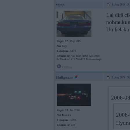
sejejs
15. Aug 2006, 00
Lai dirš c
nobraukum
Un lielākā
Kopš:
12. May 2004
No:
Rīga
Ziņojumi:
6472
Braucu ar:
V8 TwinTurbo AR-5900
& Moskvič 412 VS-412 Motormuzejā
Offline
Huligaans
15. Aug 2006, 00
2006-08-
Kopš:
03. Jan 2006
2006-0
No:
Jūrmala
Ziņojumi:
5291
Hyund
Braucu ar:
e34