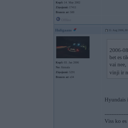
Kopš:
14. May 2002
Ziņojumi:
17411
Braucu ar:
500
Offline
Huligaans
15. Aug 2006, 00
2006-08-
bet es t
Kopš:
03. Jan 2006
vai nee,
No:
Jūrmala
vinji ir 
Ziņojumi:
5291
Braucu ar:
e34
Hyundais i
-------------
Viss ko es 