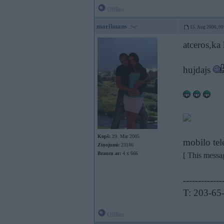
Offline
marihuans
15. Aug 2006, 00
atceros,ka 
hujdajs
Kopš:
29. Mar 2005
mobilo tel
Ziņojumi:
23186
Braucu ar:
4 x 666
[ This messa
-------------
T: 203-65
Offline