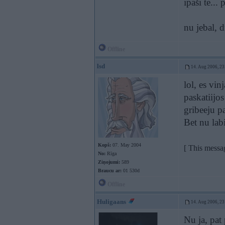
īpaši te...
nu jebal, 
Offline
lsd
14. Aug 2006, 23
lol, es vin
paskatiijo
gribeeju p
Bet nu lab
Kopš:
07. May 2004
[ This messa
No:
Rīga
Ziņojumi:
589
Braucu ar:
01 530d
Offline
Huligaans
14. Aug 2006, 23
Nu ja, pat