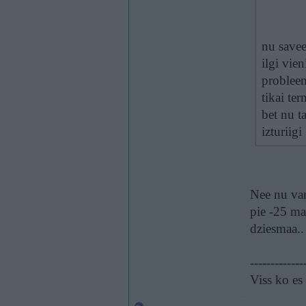
nu savee
ilgi vie
probleem
tikai te
bet nu t
izturiigi
Nee nu var
pie -25 man
dziesmaa..
-------------
Viss ko es 