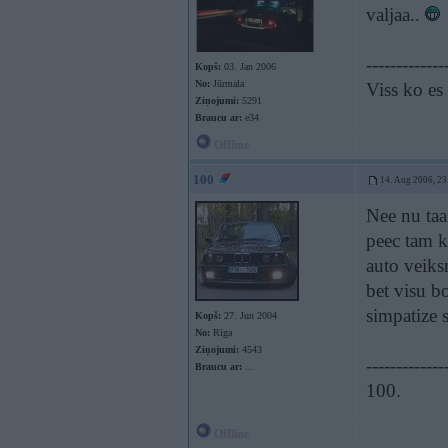
valjaa..
-------------
Kopš:
03. Jan 2006
No:
Jūrmala
Viss ko es 
Ziņojumi:
5291
Braucu ar:
e34
Offline
100
14. Aug 2006, 23
Nee nu taa 
peec tam k
auto veiks
bet visu b
simpatize 
Kopš:
27. Jun 2004
No:
Rīga
Ziņojumi:
4543
-------------
Braucu ar:
...
100.
Offline