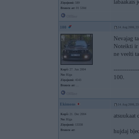
labaakais 
Ziņojumi:
589
Braucu ar:
01 530d
Offline
100
14. Aug 2006, 23
Nevajag t
Noteikti ir
ne veelti t
-------------
Kopš:
27. Jun 2004
No:
Rīga
100.
Ziņojumi:
4543
Braucu ar:
...
Offline
Ekimons
14. Aug 2006, 23
Kopš:
21. Dec 2004
atsuukaat 
No:
Rīga
Ziņojumi:
13338
hujdaj bļe
Braucu ar: