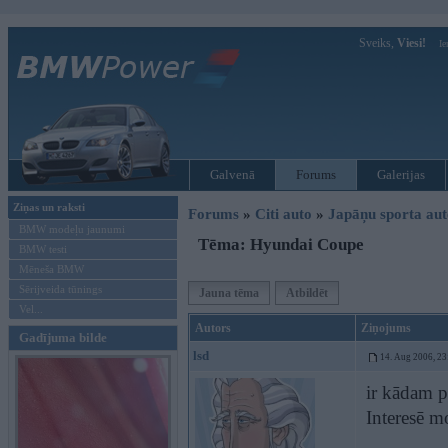
Sveiks,
Viesi!
Ie
Galvenā
Forums
Galerijas
Ziņas un raksti
Forums
»
Citi auto
»
Japāņu sporta aut
BMW modeļu jaunumi
Tēma: Hyundai Coupe
BMW testi
Mēneša BMW
Sērijveida tūnings
Jauna tēma
Atbildēt
Vel...
Autors
Ziņojums
Gadījuma bilde
lsd
14. Aug 2006, 23
ir kādam p
Interesē m