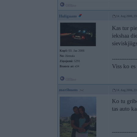
Offline
Huligaans
14. Aug 2006, 23
Kas tur pi
iekshaa die
sieviskjiigs
Kopš:
03. Jan 2006
No:
Jūrmala
-------------
Ziņojumi:
5291
Viss ko es 
Braucu ar:
e34
Offline
marihuans
14. Aug 2006, 23
Ko tu grib
tas auto k
-------------