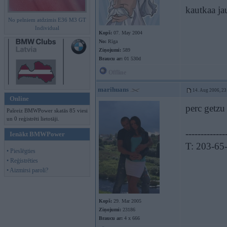
kautkaa ja
No pelniem atdzimis E36 M3 GT
Individual
Kopš:
07. May 2004
No:
Rīga
Ziņojumi:
589
Braucu ar:
01 530d
Offline
marihuans
14. Aug 2006, 23
Online
perc getz
Pašreiz BMWPower skatās 85 viesi
un 0 reģistrēti lietotāji.
-------------
Ienākt BMWPower
T: 203-65
• Pieslēgties
• Reģistrēties
• Aizmirsi paroli?
Kopš:
29. Mar 2005
Ziņojumi:
23186
Braucu ar:
4 x 666