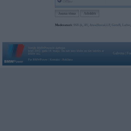
Offline
Jauna tēma
Atbildēt
Moderatori:
968-jk
,
AV
,
AiwaShuraLLP
,
GirtzB
,
Lafter
Vortāls BMWPower.lv darbojas
kopš 2002. gada 14. maija. Tas nav auto klubs un nav saistīts ar
Galvena
|
Fo
BMW AG.
Par BMWPower
|
Kontakti
|
Reklāma