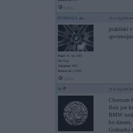
Offline
SEMIGALL
15. Aug 2006, 00
praktiski v
apvienoju
Kopš:
10. Apr 2005
No:
Rīga
Ziņojumi:
4693
Braucu ar:
3.2DID
Offline
AV
15. Aug 2006, 00
Chomam bi
Reiz pie k
BMW neskat
ko daram, s
Grabazha 