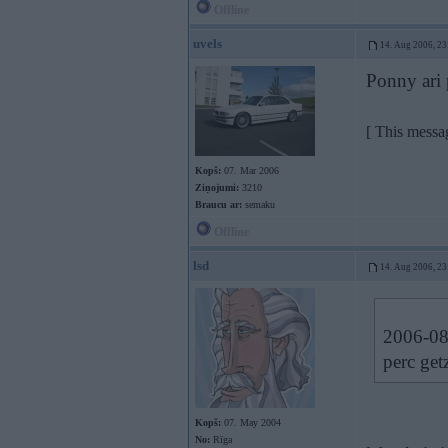
Offline
uvels
14. Aug 2006, 23
Ponny ari 
[ This messa
Kopš:
07. Mar 2006
Ziņojumi:
3210
Braucu ar:
semaku
Offline
lsd
14. Aug 2006, 23
2006-08-
perc ge
Kopš:
07. May 2004
No:
Rīga