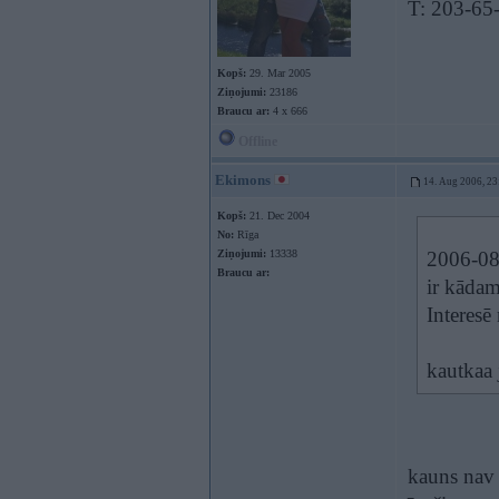
T: 203-65
Kopš:
29. Mar 2005
Ziņojumi:
23186
Braucu ar:
4 x 666
Offline
Ekimons
14. Aug 2006, 23
Kopš:
21. Dec 2004
No:
Rīga
Ziņojumi:
13338
2006-08-
Braucu ar:
ir kādam
Interesē
kautkaa 
kauns nav 